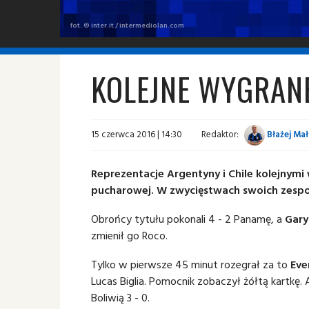
fot. © inter.it / intermediolan.com
KOLEJNE WYGRANE
15 czerwca 2016 | 14:30
Redaktor:
Błażej Ma
Reprezentacje Argentyny i Chile kolejnym
pucharowej. W zwycięstwach swoich zespoł
Obrońcy tytułu pokonali 4 - 2 Panamę, a
Gary
zmienił go Roco.
Tylko w pierwsze 45 minut rozegrał za to
Eve
Lucas Biglia. Pomocnik zobaczył żółtą kartkę
Boliwią 3 - 0.