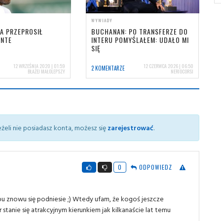
WYWIADY
A PRZEPROSIŁ
BUCHANAN: PO TRANSFERZE DO
ONTE
INTERU POMYŚLAŁEM: UDAŁO MI
SIĘ
12 WRZEŚNIA 2020 | 01:59
12 CZERWCA 2026 | 06:50
2 KOMENTARZE
BŁAŻEJ MAŁOLEPSZY
NERIOCORSI
żeli nie posiadasz konta, możesz się
zarejestrować
.
0
ODPOWIEDZ
ubu znowu się podniesie ;) Wtedy ufam, że kogoś jeszcze
 stanie się atrakcyjnym kierunkiem jak kilkanaście lat temu