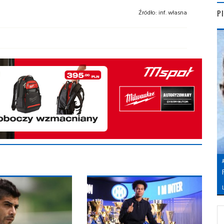
P
Źródło:
inf. własna
L