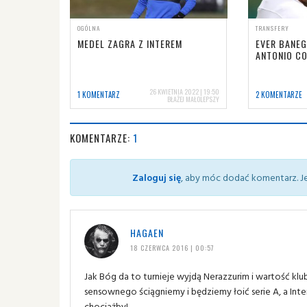
OGÓLNA
TRANSFERY
MEDEL ZAGRA Z INTEREM
EVER BANEG
ANTONIO C
26 KWIETNIA 2022 | 19:50
1 KOMENTARZ
2 KOMENTARZE
BŁAŻEJ MAŁOLEPSZY
KOMENTARZE:
1
Zaloguj się
, aby móc dodać komentarz. Je
HAGAEN
18 CZERWCA 2016 | 00:57
Jak Bóg da to turnieje wyjdą Nerazzurim i wartość kl
sensownego ściągniemy i będziemy łoić serie A, a Inter
chociażby!