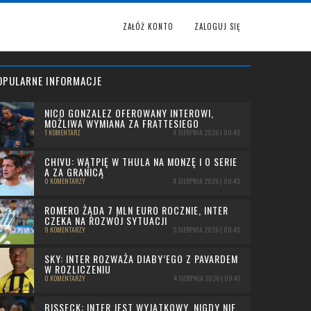
ZAŁÓŻ KONTO
ZALOGUJ SIĘ
OPULARNE INFORMACJE
NICO GONZALEZ OFEROWANY INTEROWI,
MOŻLIWA WYMIANA ZA FRATTESIEGO
1 KOMENTARZ
4 SIERPNIA 2026 | 09:42
CHIVU: WĄTPIĘ W THULA NA MONZĘ I O SERIE
A ZA GRANICĄ
0 KOMENTARZY
4 SIERPNIA 2026 | 09:45
ROMERO ŻĄDA 7 MLN EURO ROCZNIE, INTER
CZEKA NA ROZWÓJ SYTUACJI
9 KOMENTARZY
5 SIERPNIA 2026 | 09:45
SKY: INTER ROZWAŻA DIABY’EGO Z PAVARDEM
W ROZLICZENIU
0 KOMENTARZY
4 SIERPNIA 2026 | 09:41
BISSECK: INTER JEST WYJĄTKOWY, NIGDY NIE