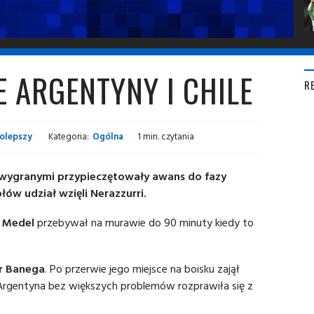
 ARGENTYNY I CHILE
R
łolepszy
Kategoria:
Ogólna
1 min. czytania
i wygranymi przypieczętowały awans do fazy
ów udział wzięli Nerazzurri.
 Medel
przebywał na murawie do 90 minuty kiedy to
r Banega
. Po przerwie jego miejsce na boisku zajął
. Argentyna bez większych problemów rozprawiła się z