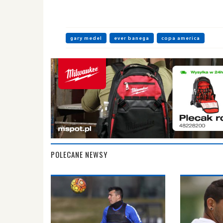
gary medel
ever banega
copa america
POLECANE NEWSY