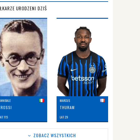
IŁKARZE URODZENI DZIŚ
ANNIBALE
MARCUS
FROSSI
THURAM
AT: 115
LAT: 29
ZOBACZ WSZYSTKICH