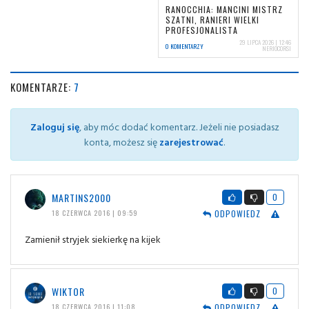
RANOCCHIA: MANCINI MISTRZ
SZATNI, RANIERI WIELKI
PROFESJONALISTA
29 LIPCA 2026 | 12:46
0 KOMENTARZY
NERIOCORSI
KOMENTARZE:
7
Zaloguj się
, aby móc dodać komentarz. Jeżeli nie posiadasz
konta, możesz się
zarejestrować
.
MARTINS2000
0
ODPOWIEDZ
18 CZERWCA 2016 | 09:59
Zamienił stryjek siekierkę na kijek
WIKTOR
0
ODPOWIEDZ
18 CZERWCA 2016 | 11:08