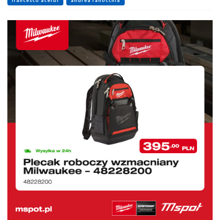
francesco acerbi
andrea ranocchia