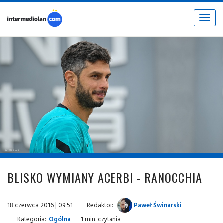
Toggle
navigat
fot. © inter.it
BLISKO WYMIANY ACERBI - RANOCCHIA
18 czerwca 2016 | 09:51
Redaktor:
Paweł Świnarski
Kategoria:
Ogólna
1 min. czytania