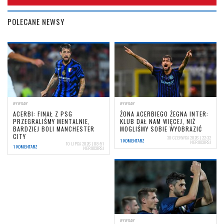
POLECANE NEWSY
WYWIADY
WYWIADY
ACERBI: FINAŁ Z PSG
ŻONA ACERBIEGO ŻEGNA INTER:
PRZEGRALIŚMY MENTALNIE,
KLUB DAŁ NAM WIĘCEJ, NIŻ
BARDZIEJ BOLI MANCHESTER
MOGLIŚMY SOBIE WYOBRAZIĆ
CITY
30 CZERWCA 2026 | 22:32
1 KOMENTARZ
NERIOCORSI
10 LIPCA 2026 | 08:51
1 KOMENTARZ
NERIOCORSI
WYWIADY