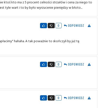
ie ktoś kto ma z 5 procent celności strzałów i cena za niego to
st tyle wart i to by było wyrzucenie pieniędzy w błoto...
0
ODPOWIEDZ
apłacimy" hahaha. A tak poważnie to skończyli by już tą
0
ODPOWIEDZ
0
ODPOWIEDZ