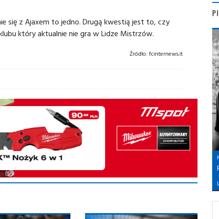
P
e się z Ajaxem to jedno. Drugą kwestią jest to, czy
klubu który aktualnie nie gra w Lidze Mistrzów.
Źródło:
fcinternews.it
L