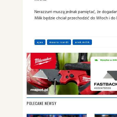
Nerazzurri muszą jednak pamiętać, że dogadani
Milik będzie chciał przechodzić do Włoch i do 
ajax
mauro icardi
arek milik
POLECANE NEWSY