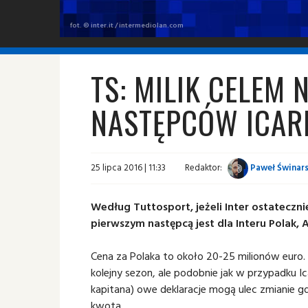
fot. © inter.it / intermediolan.com
TS: MILIK CELEM 
NASTĘPCÓW ICAR
25 lipca 2016 | 11:33
Redaktor:
Paweł Świnars
Według Tuttosport, jeżeli Inter ostateczni
pierwszym następcą jest dla Interu Polak, A
Cena za Polaka to około 20-25 milionów euro. Os
kolejny sezon, ale podobnie jak w przypadku Ic
kapitana) owe deklaracje mogą ulec zmianie g
kwota.