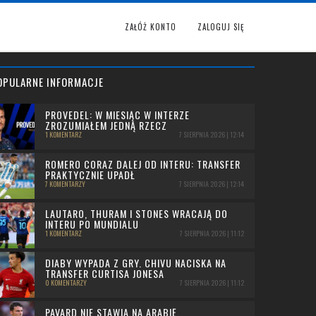
ZAŁÓŻ KONTO
ZALOGUJ SIĘ
OPULARNE INFORMACJE
PROVEDEL: W MIESIĄC W INTERZE
ZROZUMIAŁEM JEDNĄ RZECZ
1 KOMENTARZ
7 SIERPNIA 2026 | 12:14
ROMERO CORAZ DALEJ OD INTERU: TRANSFER
PRAKTYCZNIE UPADŁ
7 KOMENTARZY
7 SIERPNIA 2026 | 12:14
LAUTARO, THURAM I STONES WRACAJĄ DO
INTERU PO MUNDIALU
1 KOMENTARZ
7 SIERPNIA 2026 | 11:12
DIABY WYPADA Z GRY. CHIVU NACISKA NA
TRANSFER CURTISA JONESA
0 KOMENTARZY
7 SIERPNIA 2026 | 11:12
PAVARD NIE STAWIA NA ARABIĘ.