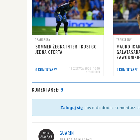
TRANSFERY
TRANSFERY
SOMMER ŻEGNA INTER I KUSI GO
MAURO ICAR
JEDNA OFERTA
GALATASARA
ZAWODNIKI
11 CZERWCA 2026 | 10:10
0 KOMENTARZY
2 KOMENTARZE
NERIOCORSI
KOMENTARZE:
9
Zaloguj się
, aby móc dodać komentarz. Je
GUARIN
25 LIPCA 2016 | 11:43