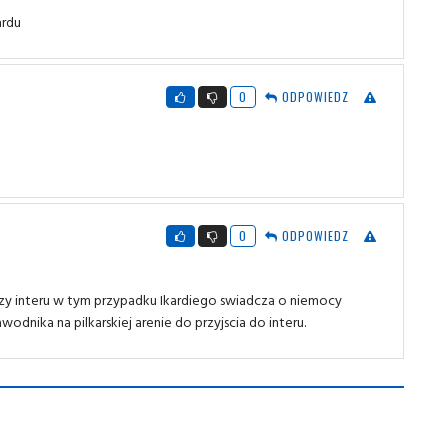
ardu
0
ODPOWIEDZ
0
ODPOWIEDZ
czy interu w tym przypadku Ikardiego swiadcza o niemocy
odnika na pilkarskiej arenie do przyjscia do interu.