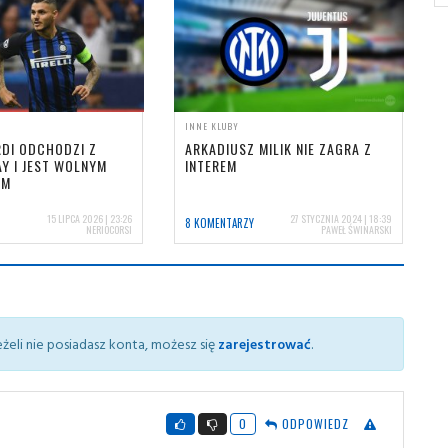
INNE KLUBY
DI ODCHODZI Z
ARKADIUSZ MILIK NIE ZAGRA Z
Y I JEST WOLNYM
INTEREM
EM
15 LIPCA 2026 | 23:26
27 STYCZNIA 2024 | 18:39
8 KOMENTARZY
NERIOCORSI
PAWEŁ ŚWINARSKI
żeli nie posiadasz konta, możesz się
zarejestrować
.
0
ODPOWIEDZ