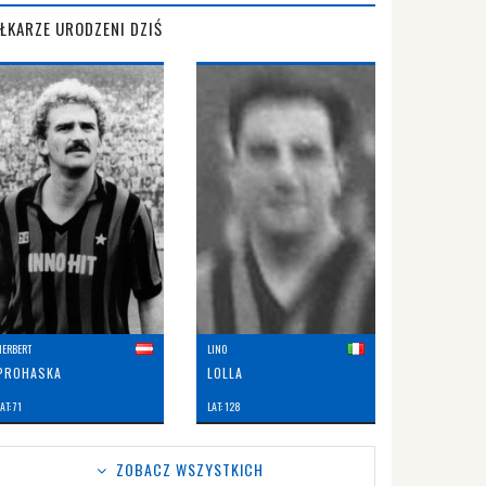
IŁKARZE URODZENI DZIŚ
HERBERT
LINO
PROHASKA
LOLLA
AT: 71
LAT: 128
ZOBACZ WSZYSTKICH