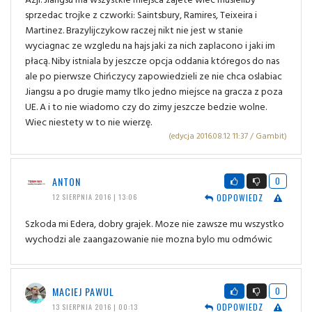
sprzedac trojke z czworki: Saintsbury, Ramires, Teixeira i
Martinez. Brazylijczykow raczej nikt nie jest w stanie
wyciagnac ze wzgledu na hajs jaki za nich zaplacono i jaki im
płacą. Niby istniala by jeszcze opcja oddania któregos do nas
ale po pierwsze Chińczycy zapowiedzieli ze nie chca oslabiac
Jiangsu a po drugie mamy tlko jedno miejsce na gracza z poza
UE. A i to nie wiadomo czy do zimy jeszcze bedzie wolne.
Wiec niestety w to nie wierzę.
(edycja 2016.08.12 11:37 / Gambit)
ANTON
0
ODPOWIEDZ
12 SIERPNIA 2016 | 13:06
Szkoda mi Edera, dobry grajek. Moze nie zawsze mu wszystko
wychodzi ale zaangazowanie nie mozna bylo mu odmówic
MACIEJ PAWUL
0
ODPOWIEDZ
13 SIERPNIA 2016 | 00:13