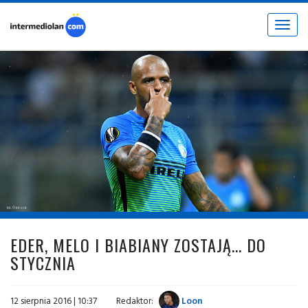
Toggle
navigat
fot. © inter.it
EDER, MELO I BIABIANY ZOSTAJĄ... DO
STYCZNIA
12 sierpnia 2016 | 10:37
Redaktor:
Loon