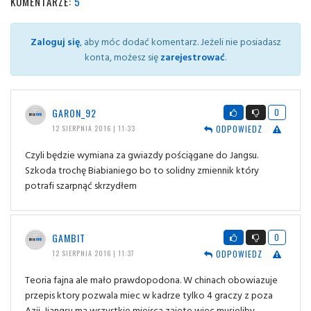
KOMENTARZE:
5
Zaloguj się
, aby móc dodać komentarz. Jeżeli nie posiadasz
konta, możesz się
zarejestrować
.
GARON_92
0
ODPOWIEDZ
12 SIERPNIA 2016 | 11:33
Czyli będzie wymiana za gwiazdy pościągane do Jangsu.
Szkoda trochę Biabianiego bo to solidny zmiennik który
potrafi szarpnąć skrzydłem
GAMBIT
0
ODPOWIEDZ
12 SIERPNIA 2016 | 11:37
Teoria fajna ale mało prawdopodona. W chinach obowiazuje
przepis ktory pozwala miec w kadrze tylko 4 graczy z poza
Azji. Jiangsu ma wszystkie miejsca zajete wiec musieliby