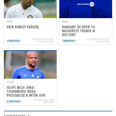
OGÓLNA
OGÓLNA
EDER KOŃCZY KARIERĘ
BIABIANY: DE BOER TO
NAJGORSZY TRENER W
HISTORII
2 SIERPNIA 2024 | 08:16
13 GRUDNIA 2019 | 17:31
3 KOMENTARZE
7 KOMENTARZY
PAWEŁ ŚWINARSKI
MACIEJ PAWUL
WYWIADY
FELIPE MELO: DWAJ
THURAMOWIE MOGĄ
PRZESĄDZIĆ O INTER-JUVE
12 LUTEGO 2026 | 10:46
0 KOMENTARZY
NERIOCORSI