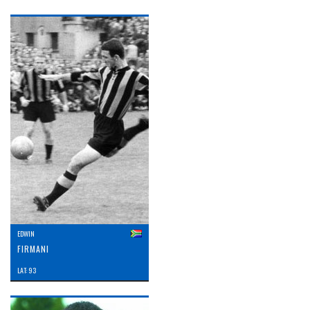
EDWIN
FIRMANI
LAT: 93