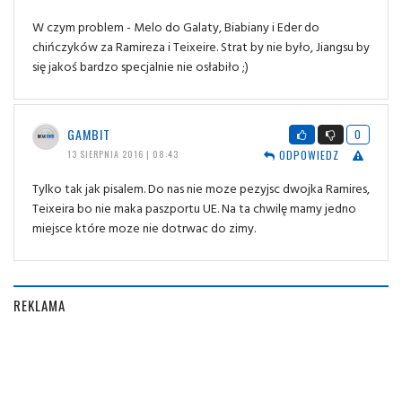
W czym problem - Melo do Galaty, Biabiany i Eder do
chińczyków za Ramireza i Teixeire. Strat by nie było, Jiangsu by
się jakoś bardzo specjalnie nie osłabiło ;)
GAMBIT
0
ODPOWIEDZ
13 SIERPNIA 2016 | 08:43
Tylko tak jak pisalem. Do nas nie moze pezyjsc dwojka Ramires,
Teixeira bo nie maka paszportu UE. Na ta chwilę mamy jedno
miejsce które moze nie dotrwac do zimy.
REKLAMA