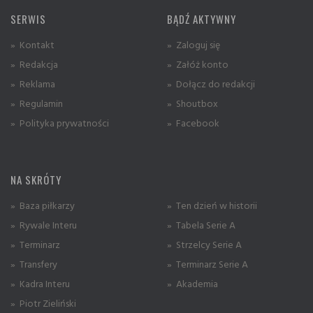
SERWIS
BĄDŹ AKTYWNY
» Kontakt
» Zaloguj się
» Redakcja
» Załóż konto
» Reklama
» Dołącz do redakcji
» Regulamin
» Shoutbox
» Polityka prywatności
» Facebook
NA SKRÓTY
» Baza piłkarzy
» Ten dzień w historii
» Rywale Interu
» Tabela Serie A
» Terminarz
» Strzelcy Serie A
» Transfery
» Terminarz Serie A
» Kadra Interu
» Akademia
» Piotr Zieliński