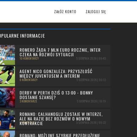
ZAŁÓŻ KONTO
ZALOGUJ SIĘ
OPULARNE INFORMACJE
ROMERO ŻĄDA 7 MLN EURO ROCZNIE, INTER
CZEKA NA ROZWÓJ SYTUACJI
10 KOMENTARZY
5 SIERPNIA 2026 | 09:45
AGENT NICO GONZALEZA: PRZYSZŁOŚĆ
MIĘDZY JUVENTUSEM A INTEREM
0 KOMENTARZY
5 SIERPNIA 2026 | 00:13
DERBY W PERTH DZIŚ O 13:00 - BONNY
DOSTANIE SZANSĘ?
3 KOMENTARZE
5 SIERPNIA 2026 | 10:19
ROMANO: CALHANOGLU ZOSTAJE W INTERZE,
ALE NA RAZIE BEZ ROZMÓW O NOWYM
KONTRAKCIE
1 KOMENTARZ
5 SIERPNIA 2026 | 09:32
ROMANO: MOŻLIWE SZYBKIE PRZEDŁUŻENIE