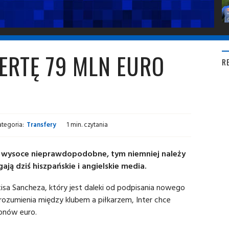
FERTĘ 79 MLN EURO
R
ategoria:
Transfery
1 min. czytania
o wysoce nieprawdopodobne, tym niemniej należy
ają dziś hiszpańskie i angielskie media.
isa Sancheza, który jest daleki od podpisania nowego
rozumienia między klubem a piłkarzem, Inter chce
ionów euro.