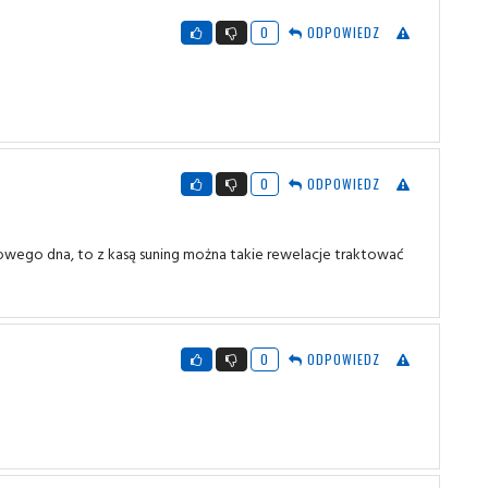
0
ODPOWIEDZ
0
ODPOWIEDZ
ansowego dna, to z kasą suning można takie rewelacje traktować
0
ODPOWIEDZ