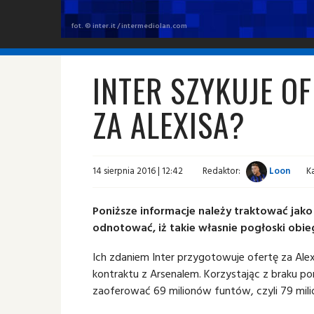
fot. © inter.it / intermediolan.com
INTER SZYKUJE O
ZA ALEXISA?
14 sierpnia 2016 | 12:42
Redaktor:
Loon
K
Poniższe informacje należy traktować jak
odnotować, iż takie własnie pogłoski obieg
Ich zdaniem Inter przygotowuje ofertę za Alex
kontraktu z Arsenalem. Korzystając z braku po
zaoferować 69 milionów funtów, czyli 79 mil