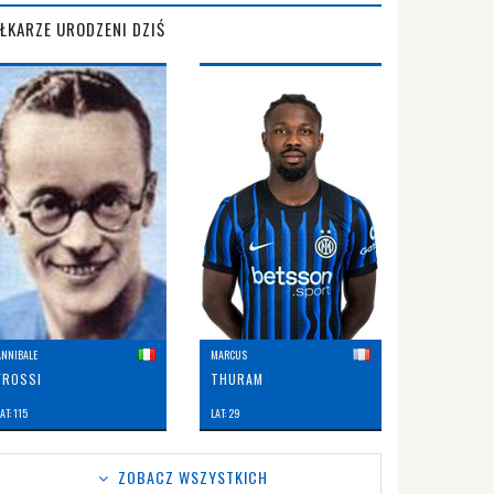
IŁKARZE URODZENI DZIŚ
ANNIBALE
MARCUS
FROSSI
THURAM
AT: 115
LAT: 29
ZOBACZ WSZYSTKICH