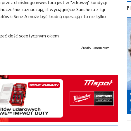
iu przez chińskiego inwestora jest w "zdrowej" kondycji
P
nocześnie zaznaczają, iż wyciągnięcie Sancheza z ligi
zołówki Serie A może być trudną operacją i to nie tylko
rzeć dość sceptycznym okiem.
Źródło:
90min.com
L