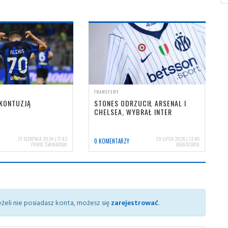
TRANSFERY
 KONTUZJĄ
STONES ODRZUCIŁ ARSENAL I
CHELSEA, WYBRAŁ INTER
21 SIERPNIA 2024 | 17:43
29 LIPCA 2026 | 12:45
0 KOMENTARZY
PAWEŁ ŚWINARSKI
NERIOCORSI
żeli nie posiadasz konta, możesz się
zarejestrować
.