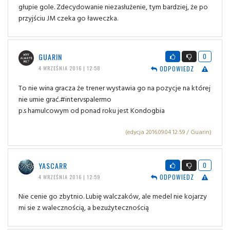
głupie gole. Zdecydowanie niezasłużenie, tym bardziej, że po
przyjściu JM czeka go ławeczka.
GUARIN
0
ODPOWIEDZ
4 WRZEŚNIA 2016 | 12:58
To nie wina gracza że trener wystawia go na pozycje na której
nie umie grać.#intervspalermo
p.s hamulcowym od ponad roku jest Kondogbia
(edycja 2016.09.04 12:59 / Guarin)
YASCARR
0
ODPOWIEDZ
4 WRZEŚNIA 2016 | 12:59
Nie cenie go zbytnio. Lubię walczaków, ale medel nie kojarzy
mi sie z walecznością, a bezużytecznością