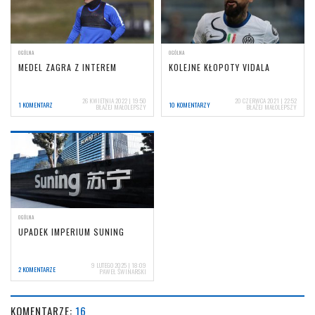
OGÓLNA
OGÓLNA
MEDEL ZAGRA Z INTEREM
KOLEJNE KŁOPOTY VIDALA
26 KWIETNIA 2022 | 19:50
20 CZERWCA 2021 | 22:52
1 KOMENTARZ
10 KOMENTARZY
BŁAŻEJ MAŁOLEPSZY
BŁAŻEJ MAŁOLEPSZY
OGÓLNA
UPADEK IMPERIUM SUNING
9 LUTEGO 2025 | 18:09
2 KOMENTARZE
PAWEŁ ŚWINARSKI
KOMENTARZE:
16