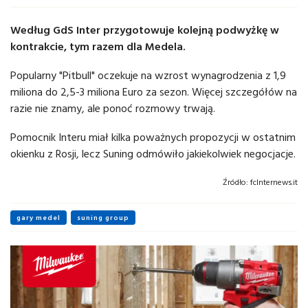
Według GdS Inter przygotowuje kolejną podwyżkę w
kontrakcie, tym razem dla Medela.
Popularny "Pitbull" oczekuje na wzrost wynagrodzenia z 1,9
miliona do 2,5-3 miliona Euro za sezon. Więcej szczegółów na
razie nie znamy, ale ponoć rozmowy trwają.
Pomocnik Interu miał kilka poważnych propozycji w ostatnim
okienku z Rosji, lecz Suning odmówiło jakiekolwiek negocjacje.
Źródło:
fcInternews.it
gary medel
suning group