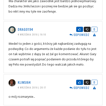
Ma charakter ale jako zawodnik jest bardzo jednowymiarowy.
Dadza mu 3mln/sezon i pozniej nie bedzie jak sie go pozbyc
bo nikt inny mu tyle nie zaoferuje.
DRAGO194
0
ODPOWIEDZ
4 WRZEŚNIA 2016 | 16:10
Medel to jeden z gości, którzy jak najbardziej zasługują na
podwyżkę. Co do argumentu że każde podanie do tyłu to jest
on tak wybitnie z dupy że aż żal go komentować. Akurat Gary
czasem potrafi się popisać podaniem do przodu którego by
się Pirlo nie powstydził. Do tego walczak jakich mało.
KLINSI64
0
ODPOWIEDZ
4 WRZEŚNIA 2016 | 20:17
o mój rozmarynie...