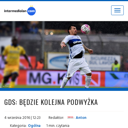
Toggle
navigat
fot. © inter.it
GDS: BĘDZIE KOLEJNA PODWYŻKA
4 września 2016 | 12:23
Redaktor:
Anton
Kategoria:
Ogólna
1 min. czytania