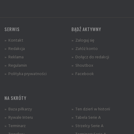
SERWIS
BĄDŹ AKTYWNY
» Kontakt
» Zaloguj się
» Redakcja
» Załóż konto
» Reklama
» Dołącz do redakcji
» Regulamin
» Shoutbox
» Polityka prywatności
» Facebook
NA SKRÓTY
» Baza piłkarzy
» Ten dzień w historii
» Rywale Interu
» Tabela Serie A
» Terminarz
» Strzelcy Serie A
» Transfery
» Terminarz Serie A