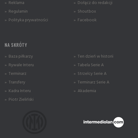
» Reklama
» Dołącz do redakcji
» Regulamin
» Shoutbox
» Polityka prywatności
» Facebook
NA SKRÓTY
» Baza piłkarzy
» Ten dzień w historii
» Rywale Interu
» Tabela Serie A
» Terminarz
» Strzelcy Serie A
» Transfery
» Terminarz Serie A
» Kadra Interu
» Akademia
» Piotr Zieliński