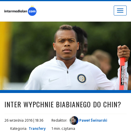
Toggle
navigat
fot. © inter.it
INTER WYPCHNIE BIABIANEGO DO CHIN?
26 września 2016 | 18:36
Redaktor:
Paweł Świnarski
Kategoria:
Transfery
1 min. czytania