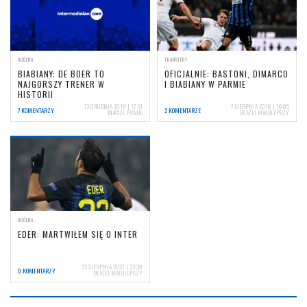
OGÓLNA
TRANSFERY
BIABIANY: DE BOER TO
OFICJALNIE: BASTONI, DIMARCO
NAJGORSZY TRENER W
I BIABIANY W PARMIE
HISTORII
13 GRUDNIA 2019 | 17:31
7 SIERPNIA 2018 | 16:05
7 KOMENTARZY
2 KOMENTARZE
MACIEJ PAWUL
BŁAŻEJ MAŁOLEPSZY
OGÓLNA
EDER: MARTWIŁEM SIĘ O INTER
23 SIERPNIA 2021 | 23:39
0 KOMENTARZY
BŁAŻEJ MAŁOLEPSZY