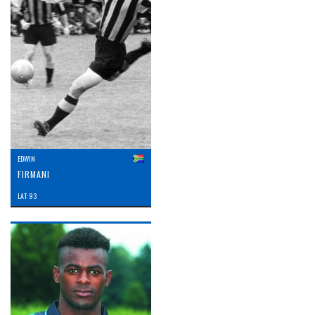
EDWIN
FIRMANI
LAT: 93