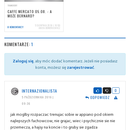
TRANSFERY
CAFFE MERCATO 05.08. - A
MOŻE BERNARD?
5 SIERPNIA 2018 | 10:50
8 KOMENTARZY
ANETA DOROTKIEWICZ
KOMENTARZE:
1
Zaloguj się
, aby móc dodać komentarz. Jeżeli nie posiadasz
konta, możesz się
zarejestrować
.
INTERNAZIONALISTA
0
ODPOWIEDZ
5 PAŹDZIERNIKA 2016 |
09:36
jak moglby rozpaczac trenujac sobie w appiano pod okiem
najlepszych fachowcow, nie grajac, wiec i psychicznie sie nie
przemecza, a hajsy na koncie i to gruby sie zgadza