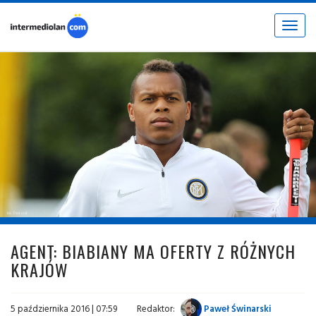
Toggle
navigat
fot. © inter.it
AGENT: BIABIANY MA OFERTY Z RÓŻNYCH
KRAJÓW
5 października 2016 | 07:59
Redaktor:
Paweł Świnarski