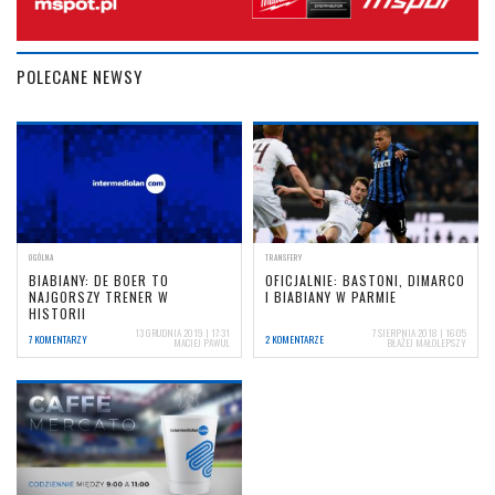
POLECANE NEWSY
OGÓLNA
TRANSFERY
BIABIANY: DE BOER TO
OFICJALNIE: BASTONI, DIMARCO
NAJGORSZY TRENER W
I BIABIANY W PARMIE
HISTORII
13 GRUDNIA 2019 | 17:31
7 SIERPNIA 2018 | 16:05
7 KOMENTARZY
2 KOMENTARZE
MACIEJ PAWUL
BŁAŻEJ MAŁOLEPSZY