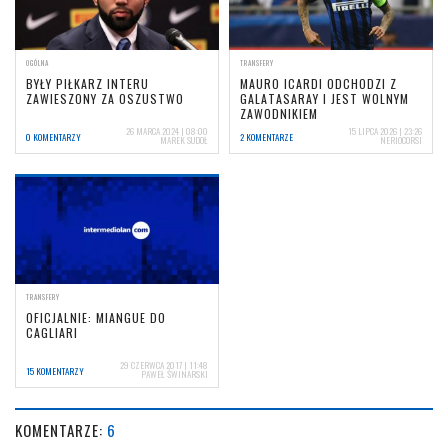
OGÓLNA
TRANSFERY
BYŁY PIŁKARZ INTERU
MAURO ICARDI ODCHODZI Z
ZAWIESZONY ZA OSZUSTWO
GALATASARAY I JEST WOLNYM
ZAWODNIKIEM
26 MARCA 2024 | 08:00
15 LIPCA 2026 | 23:26
0 KOMENTARZY
2 KOMENTARZE
MAREK SUDOŁ
NERIOCORSI
TRANSFERY
OFICJALNIE: MIANGUE DO
CAGLIARI
29 CZERWCA 2017 | 11:48
15 KOMENTARZY
PAWEŁ ŚWINARSKI
KOMENTARZE:
6