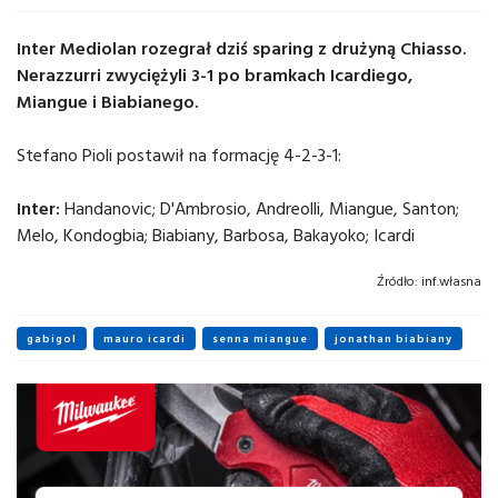
Inter Mediolan rozegrał dziś sparing z drużyną Chiasso.
Nerazzurri zwyciężyli 3-1 po bramkach Icardiego,
Miangue i Biabianego.
Stefano Pioli postawił na formację 4-2-3-1:
Inter:
Handanovic; D'Ambrosio, Andreolli, Miangue, Santon;
Melo, Kondogbia; Biabiany, Barbosa, Bakayoko; Icardi
Źródło:
inf.własna
gabigol
mauro icardi
senna miangue
jonathan biabiany