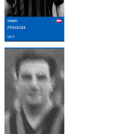
HERBERT
PROHASKA
LAT: 71