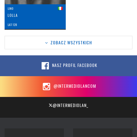
LINO
LOLLA
LAT: 128
ZOBACZ WSZYSTKICH
NASZ PROFIL FACEBOOK
@INTERMEDIOLANCOM
@INTERMEDIOLAN_