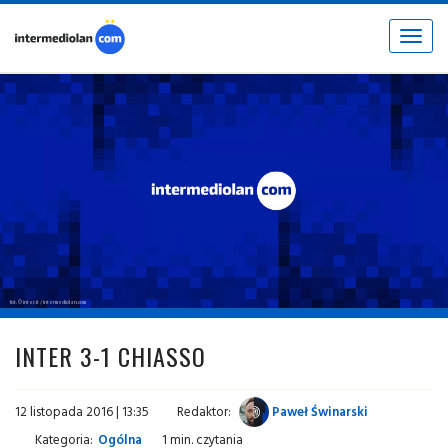
Toggle
navigat
fot. © inter.it / intermediolan.com
INTER 3-1 CHIASSO
12 listopada 2016 | 13:35
Redaktor:
Paweł Świnarski
Kategoria:
Ogólna
1 min. czytania