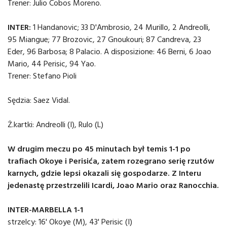
Trener: Julio Cobos Moreno.
INTER:
1 Handanovic; 33 D'Ambrosio, 24 Murillo, 2 Andreolli,
95 Miangue; 77 Brozovic, 27 Gnoukouri; 87 Candreva, 23
Eder, 96 Barbosa; 8 Palacio. A disposizione: 46 Berni, 6 Joao
Mario, 44 Perisic, 94 Yao.
Trener: Stefano Pioli
Sędzia: Saez Vidal.
Ż.kartki: Andreolli (I), Rulo (L)
W drugim meczu po 45 minutach był temis 1-1 po
trafiach Okoye i Perisića, zatem rozegrano serię rzutów
karnych, gdzie lepsi okazali się gospodarze. Z Interu
jedenastę przestrzelili Icardi, Joao Mario oraz Ranocchia.
INTER-MARBELLA 1-1
strzelcy: 16' Okoye (M), 43' Perisic (I)