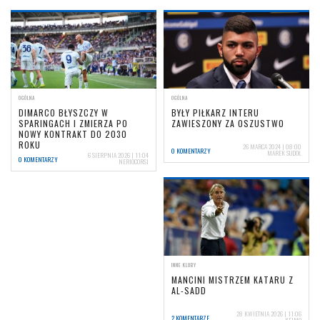
OGÓLNA
OGÓLNA
DIMARCO BŁYSZCZY W
BYŁY PIŁKARZ INTERU
SPARINGACH I ZMIERZA PO
ZAWIESZONY ZA OSZUSTWO
NOWY KONTRAKT DO 2030
ROKU
26 MARCA 2024 | 08:00
0 KOMENTARZY
MAREK SUDOŁ
6 SIERPNIA 2026 | 11:04
0 KOMENTARZY
NERIOCORSI
INNE KLUBY
MANCINI MISTRZEM KATARU Z
AL-SADD
28 KWIETNIA 2026 | 11:06
2 KOMENTARZE
KEJMO