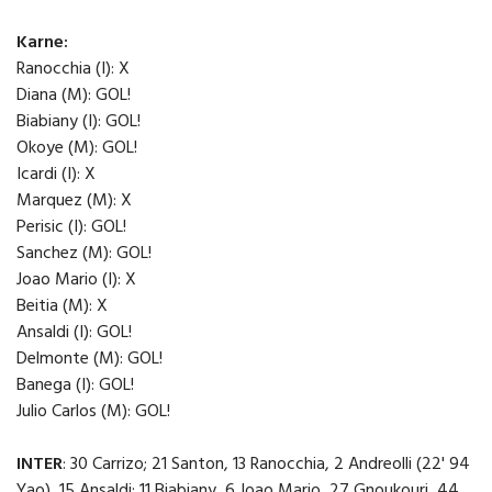
Karne:
Ranocchia (I): X
Diana (M): GOL!
Biabiany (I): GOL!
Okoye (M): GOL!
Icardi (I): X
Marquez (M): X
Perisic (I): GOL!
Sanchez (M): GOL!
Joao Mario (I): X
Beitia (M): X
Ansaldi (I): GOL!
Delmonte (M): GOL!
Banega (I): GOL!
Julio Carlos (M): GOL!
INTER
: 30 Carrizo; 21 Santon, 13 Ranocchia, 2 Andreolli (22' 94
Yao), 15 Ansaldi; 11 Biabiany, 6 Joao Mario, 27 Gnoukouri, 44