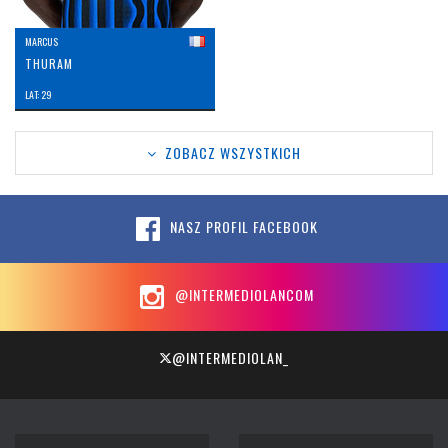
MARCUS
THURAM
LAT: 29
ZOBACZ WSZYSTKICH
NASZ PROFIL FACEBOOK
@INTERMEDIOLANCOM
@INTERMEDIOLAN_