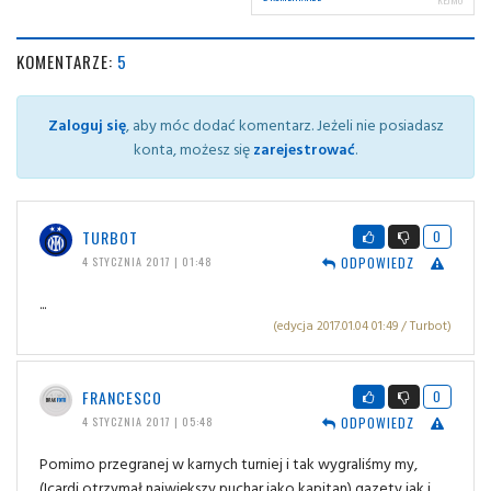
KOMENTARZE:
5
Zaloguj się
, aby móc dodać komentarz. Jeżeli nie posiadasz
konta, możesz się
zarejestrować
.
TURBOT
0
ODPOWIEDZ
4 STYCZNIA 2017 | 01:48
...
(edycja 2017.01.04 01:49 / Turbot)
FRANCESCO
0
ODPOWIEDZ
4 STYCZNIA 2017 | 05:48
Pomimo przegranej w karnych turniej i tak wygraliśmy my,
(Icardi otrzymał największy puchar jako kapitan) gazety jak i