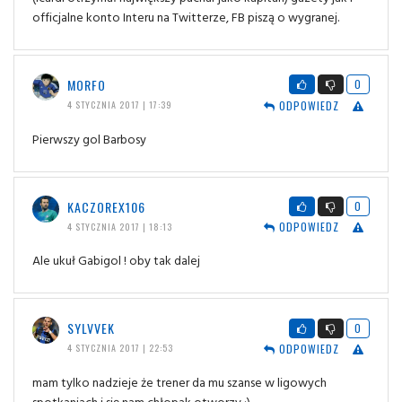
officjalne konto Interu na Twitterze, FB piszą o wygranej.
MORFO
0
ODPOWIEDZ
4 STYCZNIA 2017 | 17:39
Pierwszy gol Barbosy
KACZOREX106
0
ODPOWIEDZ
4 STYCZNIA 2017 | 18:13
Ale ukuł Gabigol ! oby tak dalej
SYLVVEK
0
ODPOWIEDZ
4 STYCZNIA 2017 | 22:53
mam tylko nadzieje że trener da mu szanse w ligowych
spotkaniach i się nam chłopak otworzy ;)