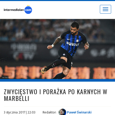
Toggle
navigat
fot. © inter.it
ZWYCIĘSTWO I PORAŻKA PO KARNYCH W
MARBELLI
3 stycznia 2017 | 22:03
Redaktor:
Paweł Świnarski