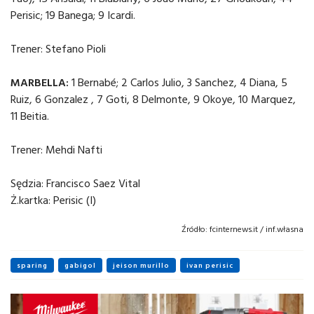
Perisic; 19 Banega; 9 Icardi.
Trener: Stefano Pioli
MARBELLA:
1 Bernabé; 2 Carlos Julio, 3 Sanchez, 4 Diana, 5
Ruiz, 6 Gonzalez , 7 Goti, 8 Delmonte, 9 Okoye, 10 Marquez,
11 Beitia.
Trener: Mehdi Nafti
Sędzia: Francisco Saez Vital
Ż.kartka: Perisic (I)
Źródło:
fcinternews.it / inf.własna
sparing
gabigol
jeison murillo
ivan perisic