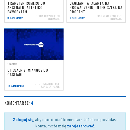
TRANSFER ROMERO DO
CAGLIARI. ATALANTA NA
ARSENALU, ATLETICO
PROWADZENIU, INTER CZEKA NA
FAWORYTEM
PROCENT
8 SIERPNIA 2026 | 17:26
3 SIERPNIA 2026 | 10:39
0 KOMENTARZY
0 KOMENTARZY
NERIOCORSI
NERIOCORSI
TRANSFERY
OFICJALNIE: MIANGUE DO
CAGLIARI
29 CZERWCA 2017 | 11:48
15 KOMENTARZY
PAWEŁ ŚWINARSKI
KOMENTARZE:
4
Zaloguj się
, aby móc dodać komentarz. Jeżeli nie posiadasz
konta, możesz się
zarejestrować
.