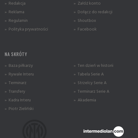
» Redakcja
» Załóż konto
» Reklama
» Dołącz do redakcji
» Regulamin
» Shoutbox
» Polityka prywatności
» Facebook
NA SKRÓTY
» Baza piłkarzy
» Ten dzień w historii
» Rywale Interu
» Tabela Serie A
» Terminarz
» Strzelcy Serie A
» Transfery
» Terminarz Serie A
» Kadra Interu
» Akademia
» Piotr Zieliński