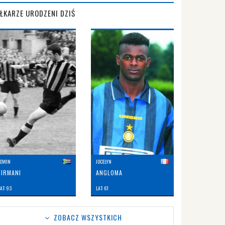
IŁKARZE URODZENI DZIŚ
EDWIN
JOCELYN
FIRMANI
ANGLOMA
AT: 93
LAT: 61
ZOBACZ WSZYSTKICH