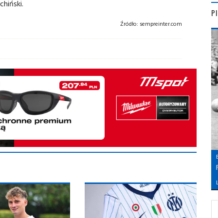
chiński.
P
Źródło:
sempreinter.com
L