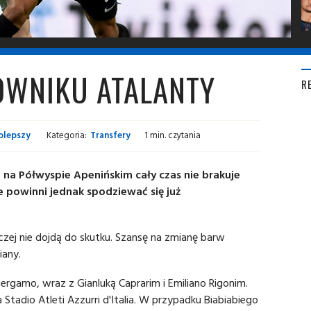
OWNIKU ATALANTY
R
olepszy
Kategoria:
Transfery
1 min. czytania
na Półwyspie Apenińskim cały czas nie brakuje
nie powinni jednak spodziewać się już
aczej nie dojdą do skutku. Szansę na zmianę barw
iany.
 Bergamo, wraz z Gianluką Caprarim i Emiliano Rigonim.
 Stadio Atleti Azzurri d'Italia. W przypadku Biabiabiego