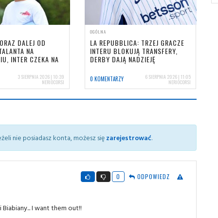
OGÓLNA
ORAZ DALEJ OD
LA REPUBBLICA: TRZEJ GRACZE
ATALANTA NA
INTERU BLOKUJĄ TRANSFERY,
U, INTER CZEKA NA
DERBY DAJĄ NADZIEJĘ
3 SIERPNIA 2026 | 10:39
6 SIERPNIA 2026 | 11:05
0 KOMENTARZY
NERIOCORSI
NERIOCORSI
żeli nie posiadasz konta, możesz się
zarejestrować
.
0
ODPOWIEDZ
 Biabiany... I want them out!!