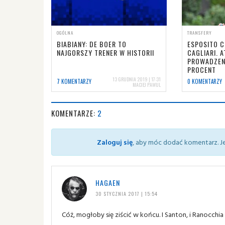
OGÓLNA
TRANSFERY
BIABIANY: DE BOER TO
ESPOSITO C
NAJGORSZY TRENER W HISTORII
CAGLIARI. 
PROWADZENI
PROCENT
13 GRUDNIA 2019 | 17:31
7 KOMENTARZY
0 KOMENTARZY
MACIEJ PAWUL
KOMENTARZE:
2
Zaloguj się
, aby móc dodać komentarz. Je
HAGAEN
30 STYCZNIA 2017 | 15:54
Cóż, mogłoby się ziścić w końcu. I Santon, i Ranocchia i