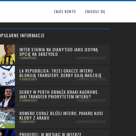
ZAŁÓŻ KONTO
ZALOGUJ SIĘ
OPULARNE INFORMACJE
INTER STAWIA NA DIABY’EGO JAKO JEDYNĄ
OPCJĘ NA SKRZYDŁO
2 KOMENTARZE
6 SIERPNIA 2026 | 11:05
LA REPUBBLICA: TRZEJ GRACZE INTERU
BLOKUJĄ TRANSFERY, DERBY DAJĄ NADZIEJĘ
0 KOMENTARZY
6 SIERPNIA 2026 | 11:05
DERBY W PERTH OBNAŻA BRAKI KADROWE.
JAKI TRANSFER PRIORYTETEM INTERU?
0 KOMENTARZY
6 SIERPNIA 2026 | 11:02
ROMERO CORAZ BLIŻEJ INTERU, PAVARD KUSI
KLUBY Z ARABII
1 KOMENTARZ
6 SIERPNIA 2026 | 11:04
PROVEDEL: W MIESIĄC W INTERZE