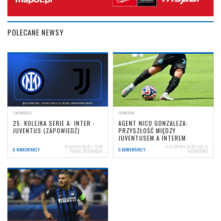
POLECANE NEWSY
ZAPOWIEDZI
TRANSFERY
25. KOLEJKA SERIE A: INTER -
AGENT NICO GONZALEZA:
JUVENTUS (ZAPOWIEDŹ)
PRZYSZŁOŚĆ MIĘDZY
JUVENTUSEM A INTEREM
14 LUTEGO 2026 | 13:26
5 SIERPNIA 2026 | 00:13
0 KOMENTARZY
0 KOMENTARZY
PAWEŁ ŚWINARSKI
NERIOCORSI