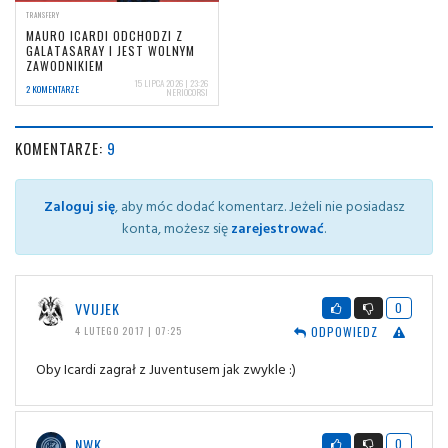
TRANSFERY
MAURO ICARDI ODCHODZI Z
GALATASARAY I JEST WOLNYM
ZAWODNIKIEM
15 LIPCA 2026 | 23:26
2 KOMENTARZE
NERIOCORSI
KOMENTARZE:
9
Zaloguj się
, aby móc dodać komentarz. Jeżeli nie posiadasz
konta, możesz się
zarejestrować
.
VVUJEK
0
ODPOWIEDZ
4 LUTEGO 2017 | 07:25
Oby Icardi zagrał z Juventusem jak zwykle :)
NWK
0