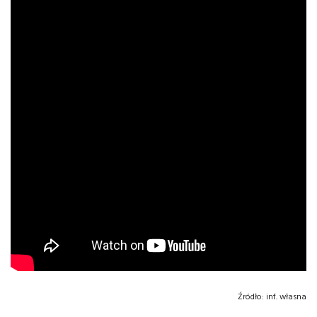
Źródło:
inf. własna