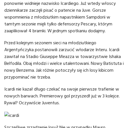
ponownie widnieje nazwisko Icardiego. Już wtedy włoscy
dziennikarze zaczęli pisać o patencie na Juve. Gorsze
wspomnienia z młodziutkim napastnikiem Sampdorii w
tamtym sezonie mięli tylko defensorzy Pescary, którym
zaaplikował 4 bramki. W jednym spotkaniu dodajmy.
Przed kolejnym sezonem sieci na młodziutkiego
Argentyńczyka postanowili zarzucić włodarze Interu. Icardi
zawitał na Stadio Giuseppe Meazza w towarzystwie Ishaka
Belfodila. Obaj młodzi i wielce utalentowani. Nowy Batistuta i
nowy Benzema. Jak różnie potoczyły się ich losy kibicom
przypominać nie trzeba.
Icardi nie kazał długo czekać na swoje pierwsze trafienie w
nowych barwach. Premierowy gol przyszedł już w 3 kolejce.
Rywal? Oczywiście Juventus.
Szczęśliwe zrządzenie losu? Nie w przypadku Mauro