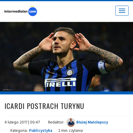
Toggle
navigat
fot. © inter.it
ICARDI POSTRACH TURYNU
4 lutego 2017 | 00:47
Redaktor:
Błażej Małolepszy
Kategoria:
Publicystyka
2 min. czytania