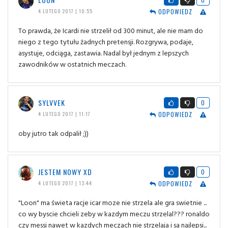
ODPOWIEDZ
4 LUTEGO 2017 | 10:55
To prawda, że Icardi nie strzelił od 300 minut, ale nie mam do
niego z tego tytułu żadnych pretensji. Rozgrywa, podaje,
asystuje, odciąga, zastawia. Nadal był jednym z lepszych
zawodników w ostatnich meczach.
SYLVVEK
0
ODPOWIEDZ
4 LUTEGO 2017 | 11:17
oby jutro tak odpalił ;))
JESTEM NOWY XD
0
ODPOWIEDZ
4 LUTEGO 2017 | 13:44
"Loon" ma świeta racje icar moze nie strzela ale gra swietnie ...
co wy byscie chcieli zeby w kazdym meczu strzelal??? ronaldo
czy messi nawet w kazdych meczach nie strzelaja i sa najlepsi...