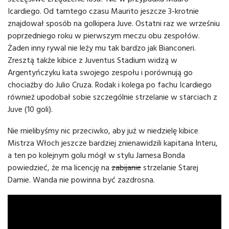
Icardiego. Od tamtego czasu Maurito jeszcze 3-krotnie
znajdował sposób na golkipera Juve. Ostatni raz we wrześniu
poprzedniego roku w pierwszym meczu obu zespołów.
Żaden inny rywal nie leży mu tak bardzo jak Bianconeri.
Zresztą także kibice z Juventus Stadium widzą w
Argentyńczyku kata swojego zespołu i porównują go
chociażby do Julio Cruza. Rodak i kolega po fachu Icardiego
również upodobał sobie szczególnie strzelanie w starciach z
Juve (10 goli).
Nie mielibyśmy nic przeciwko, aby już w niedzielę kibice
Mistrza Włoch jeszcze bardziej znienawidzili kapitana Interu,
a ten po kolejnym golu mógł w stylu Jamesa Bonda
powiedzieć, że ma licencję na
zabijanie
strzelanie Starej
Damie. Wanda nie powinna być zazdrosna.