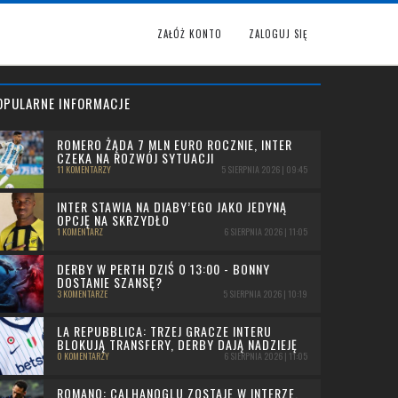
ZAŁÓŻ KONTO
ZALOGUJ SIĘ
OPULARNE INFORMACJE
ROMERO ŻĄDA 7 MLN EURO ROCZNIE, INTER
CZEKA NA ROZWÓJ SYTUACJI
11 KOMENTARZY
5 SIERPNIA 2026 | 09:45
INTER STAWIA NA DIABY’EGO JAKO JEDYNĄ
OPCJĘ NA SKRZYDŁO
1 KOMENTARZ
6 SIERPNIA 2026 | 11:05
DERBY W PERTH DZIŚ O 13:00 - BONNY
DOSTANIE SZANSĘ?
3 KOMENTARZE
5 SIERPNIA 2026 | 10:19
LA REPUBBLICA: TRZEJ GRACZE INTERU
BLOKUJĄ TRANSFERY, DERBY DAJĄ NADZIEJĘ
0 KOMENTARZY
6 SIERPNIA 2026 | 11:05
ROMANO: CALHANOGLU ZOSTAJE W INTERZE,