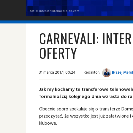
fot. © inter.it / intermediolan.com
CARNEVALI: INTER
OFERTY
31 marca 2017 | 00:24
Redaktor:
Błażej Mało
Jak my kochamy te transferowe telenowele.
formalnością kolejnego dnia wzrasta do ra
Obecnie sporo spekuluje się o transferze Dom
przeczytać, że wszystko jest już załatwione 
klubowe.