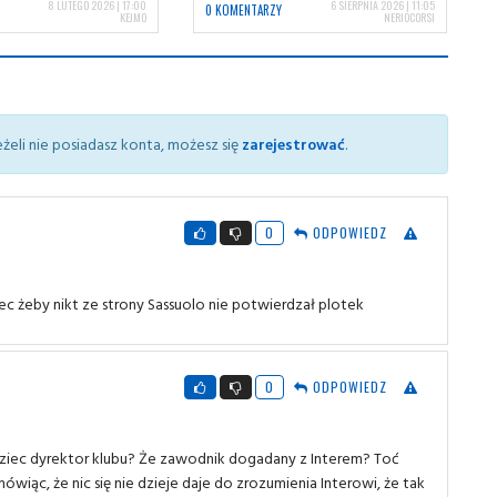
8 LUTEGO 2026 | 17:00
6 SIERPNIA 2026 | 11:05
0 KOMENTARZY
KEJMO
NERIOCORSI
żeli nie posiadasz konta, możesz się
zarejestrować
.
0
ODPOWIEDZ
ec żeby nikt ze strony Sassuolo nie potwierdzał plotek
0
ODPOWIEDZ
edziec dyrektor klubu? Że zawodnik dogadany z Interem? Toć
wiąc, że nic się nie dzieje daje do zrozumienia Interowi, że tak