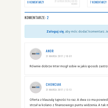
27 LUTEGO 2026 | 09:53
0 KOMENTARZY
7 KOMENTARZY
KEJMO
KOMENTARZE:
2
Zaloguj się
, aby móc dodać komentarz. Je
ANOR
31 MARCA 2017 | 10:01
Równie dobrze Inter mogł sobie w jakis sposob zastrz
CHONCIAK
31 MARCA 2017 | 13:13
Oferta z klauzulą tajności to raz. A dwa co ma powi
strzał w kolano z finansowego puntu widzenia. A tak mó