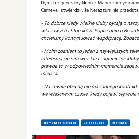
Dyrektor generalny klubu z Mapei zdecydowan
Carnevali stwierdził, że Nerazzurri nie przedst
- To dobrze kiedy wielkie kluby pytają o nasz
właściwych chłopaków. Poprzednio o Berardie
chcieliśmy kontynuować współpracę. Zobaczy
- Moim zdaniem to jeden z największych tale
interesują się nim włoskie i zagraniczne kluby
prawda to w odpowiednim momencie zapewne w
miejsca.
- Na chwilę obecną nie ma żadnego kontrakt
we właściwym czasie, kiedy pojawi się wola 
domenico berardi
us sassuolo
mercato