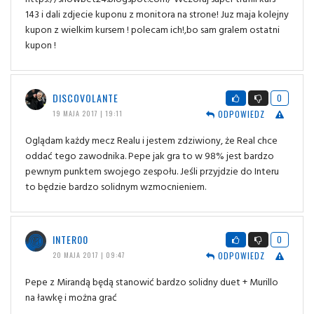
143 i dali zdjecie kuponu z monitora na strone! Juz maja kolejny
kupon z wielkim kursem ! polecam ich!,bo sam gralem ostatni
kupon !
DISCOVOLANTE
0
ODPOWIEDZ
19 MAJA 2017 | 19:11
Oglądam każdy mecz Realu i jestem zdziwiony, że Real chce
oddać tego zawodnika. Pepe jak gra to w 98% jest bardzo
pewnym punktem swojego zespołu. Jeśli przyjdzie do Interu
to będzie bardzo solidnym wzmocnieniem.
INTER00
0
ODPOWIEDZ
20 MAJA 2017 | 09:47
Pepe z Mirandą będą stanowić bardzo solidny duet + Murillo
na ławkę i można grać