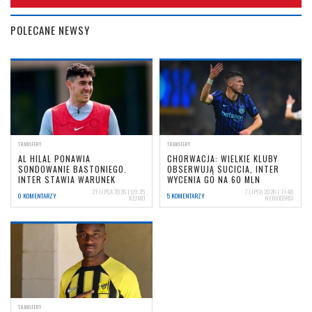
POLECANE NEWSY
TRANSFERY
TRANSFERY
AL HILAL PONAWIA
CHORWACJA: WIELKIE KLUBY
SONDOWANIE BASTONIEGO.
OBSERWUJĄ SUCICIA, INTER
INTER STAWIA WARUNEK
WYCENIA GO NA 60 MLN
21 LIPCA 2026 | 09:25
7 LIPCA 2026 | 11:48
0 KOMENTARZY
5 KOMENTARZY
KEJMO
NERIOCORSI
TRANSFERY