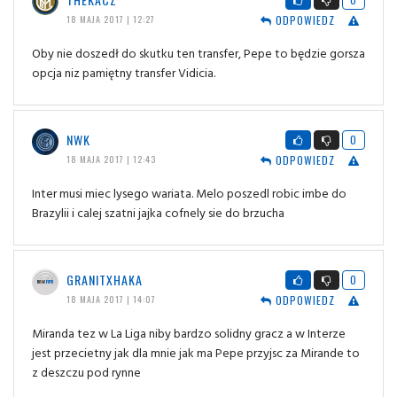
ODPOWIEDZ
18 MAJA 2017 | 12:27
Oby nie doszedł do skutku ten transfer, Pepe to będzie gorsza
opcja niz pamiętny transfer Vidicia.
NWK
0
ODPOWIEDZ
18 MAJA 2017 | 12:43
Inter musi miec lysego wariata. Melo poszedl robic imbe do
Brazylii i calej szatni jajka cofnely sie do brzucha
GRANITXHAKA
0
ODPOWIEDZ
18 MAJA 2017 | 14:07
Miranda tez w La Liga niby bardzo solidny gracz a w Interze
jest przecietny jak dla mnie jak ma Pepe przyjsc za Mirande to
z deszczu pod rynne