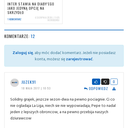
INTER STAWIA NA DIABY’EGO
JAKO JEDYNĄ OPCJĘ NA
SKRZYDŁO
6 SIERPNIA 2026 | 11:05
1 KOMENTARZ
NERIOCORSI
KOMENTARZE:
12
Zaloguj się
, aby móc dodać komentarz. Jeżeli nie posiadasz
konta, możesz się
zarejestrować
.
JUZEK91
0
ODPOWIEDZ
18 MAJA 2017 | 10:53
Solidny grajek, jeszcze sezon-dwa na pewno pociagnie. Ci co
nie ogladaja La Liga, niech sie nie wypowiadaja, Pepe to nadal
jeden z lepszych obroncow, a na pewno przebija naszych
dziurawcow