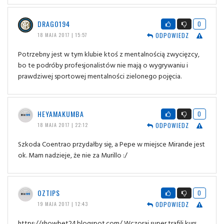
DRAGO194
0
ODPOWIEDZ
18 MAJA 2017 | 15:57
Potrzebny jest w tym klubie ktoś z mentalnością zwycięzcy,
bo te podróby profesjonalistów nie mają o wygrywaniu i
prawdziwej sportowej mentalności zielonego pojęcia.
HEYAMAKUMBA
0
ODPOWIEDZ
18 MAJA 2017 | 22:12
Szkoda Coentrao przydałby się, a Pepe w miejsce Mirande jest
ok. Mam nadzieje, że nie za Murillo :/
OZTIPS
0
ODPOWIEDZ
19 MAJA 2017 | 12:43
https://showbet24.blogspot.com/ Wczoraj super trafili kurs