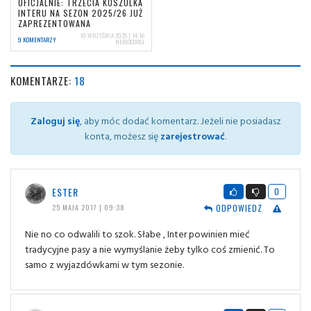
OFICJALNIE: TRZECIA KOSZULKA
INTERU NA SEZON 2025/26 JUŻ
ZAPREZENTOWANA
10 WRZEŚNIA 2025 | 14:16
9 KOMENTARZY
NERIOCORSI
KOMENTARZE:
18
Zaloguj się
, aby móc dodać komentarz. Jeżeli nie posiadasz
konta, możesz się
zarejestrować
.
ESTER
0
ODPOWIEDZ
25 MAJA 2017 | 09:38
Nie no co odwalili to szok. Słabe , Inter powinien mieć
tradycyjne pasy a nie wymyślanie żeby tylko coś zmienić. To
samo z wyjazdówkami w tym sezonie.