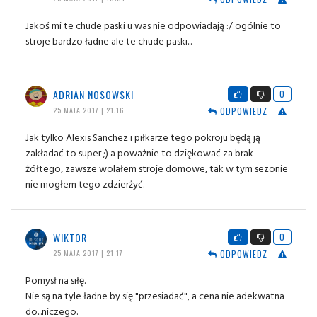
Jakoś mi te chude paski u was nie odpowiadają :/ ogólnie to
stroje bardzo ładne ale te chude paski...
ADRIAN NOSOWSKI
0
ODPOWIEDZ
25 MAJA 2017 | 21:16
Jak tylko Alexis Sanchez i piłkarze tego pokroju będą ją
zakładać to super ;) a poważnie to dziękować za brak
żółtego, zawsze wolałem stroje domowe, tak w tym sezonie
nie mogłem tego zdzierżyć.
WIKTOR
0
ODPOWIEDZ
25 MAJA 2017 | 21:17
Pomysł na siłę.
Nie są na tyle ładne by się "przesiadać", a cena nie adekwatna
do...niczego.