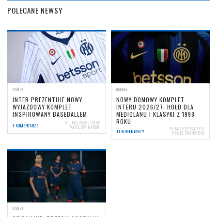
POLECANE NEWSY
OGÓLNA
OGÓLNA
INTER PREZENTUJE NOWY
NOWY DOMOWY KOMPLET
WYJAZDOWY KOMPLET
INTERU 2026/27: HOŁD DLA
INSPIROWANY BASEBALLEM
MEDIOLANU I KLASYKI Z 1998
ROKU
17 LIPCA 2026 | 09:50
4 KOMENTARZE
PAWEŁ ŚWINARSKI
19 MAJA 2026 | 11:27
11 KOMENTARZY
PAWEŁ ŚWINARSKI
OGÓLNA