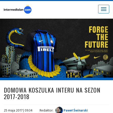
Toggle
navigat
fot. © inter.it
DOMOWA KOSZULKA INTERU NA SEZON
2017-2018
25 maja 2017 | 09:34
Redaktor:
Paweł Świnarski