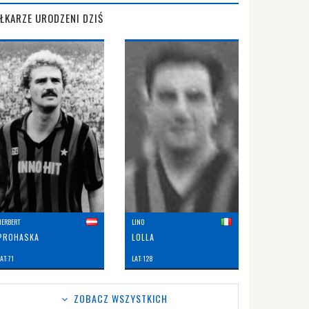
IŁKARZE URODZENI DZIŚ
HERBERT
LINO
PROHASKA
LOLLA
AT: 71
LAT: 128
ZOBACZ WSZYSTKICH