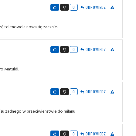
0
ODPOWIEDZ
ieć telenowela nowa się zacznie.
0
ODPOWIEDZ
o Matuidi.
0
ODPOWIEDZ
isu zadnego w przeciwienstwie do milanu
0
ODPOWIEDZ