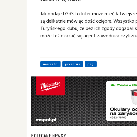
Jak podaje LGdS to Inter może mieć łatwiejsze
są delikatnie mówiąc dość oziębłe. Wszystko 
Turyńskiego klubu, że bez ich zgody dogadali 
może też okazać się agent zawodnika czyli zna
mercato
juventus
psg
POLECANE NEWSY