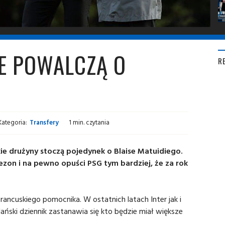
VE POWALCZĄ O
R
Kategoria:
Transfery
1 min. czytania
ie drużyny stoczą pojedynek o Blaise Matuidiego.
ezon i na pewno opuści PSG tym bardziej, że za rok
rancuskiego pomocnika. W ostatnich latach Inter jak i
lański dziennik zastanawia się kto będzie miał większe