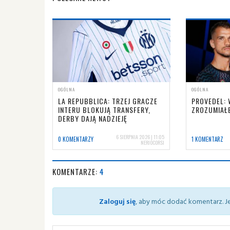
OGÓLNA
OGÓLNA
LA REPUBBLICA: TRZEJ GRACZE
PROVEDEL: 
INTERU BLOKUJĄ TRANSFERY,
ZROZUMIAŁ
DERBY DAJĄ NADZIEJĘ
6 SIERPNIA 2026 | 11:05
0 KOMENTARZY
1 KOMENTARZ
NERIOCORSI
KOMENTARZE:
4
Zaloguj się
, aby móc dodać komentarz. Je