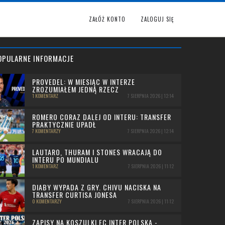
ZAŁÓŻ KONTO
ZALOGUJ SIĘ
OPULARNE INFORMACJE
PROVEDEL: W MIESIĄC W INTERZE
ZROZUMIAŁEM JEDNĄ RZECZ
1 KOMENTARZ
7 SIERPNIA 2026 | 12:14
ROMERO CORAZ DALEJ OD INTERU: TRANSFER
PRAKTYCZNIE UPADŁ
7 KOMENTARZY
7 SIERPNIA 2026 | 12:14
LAUTARO, THURAM I STONES WRACAJĄ DO
INTERU PO MUNDIALU
1 KOMENTARZ
7 SIERPNIA 2026 | 11:12
DIABY WYPADA Z GRY. CHIVU NACISKA NA
TRANSFER CURTISA JONESA
0 KOMENTARZY
7 SIERPNIA 2026 | 11:12
ZAPISY NA KOSZULKI FC INTER POLSKA -