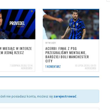
WYWIADY
W MIESIĄC W INTERZE
ACERBI: FINAŁ Z PSG
EM JEDNĄ RZECZ
PRZEGRALIŚMY MENTALNIE,
BARDZIEJ BOLI MANCHESTER
CITY
7 SIERPNIA 2026 | 12:14
10 LIPCA 2026 | 08:51
1 KOMENTARZ
NERIOCORSI
NERIOCORSI
żeli nie posiadasz konta, możesz się
zarejestrować
.