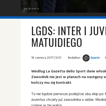
fot. © inter.it
LGDS: INTER I JU
MATUIDIEGO
18 czerwca 2017 | 13:51
Redaktor:
Guarin
Według La Gazetta dello Sport dwie włosk
Zawodnik nie jest w planach na następny s
kończy mu się kontrakt.
To nie będzie pierwsze podejście obu ekip po f
Juventus chciały już zawodnika u siebie. Medio
szanse w tej walce.