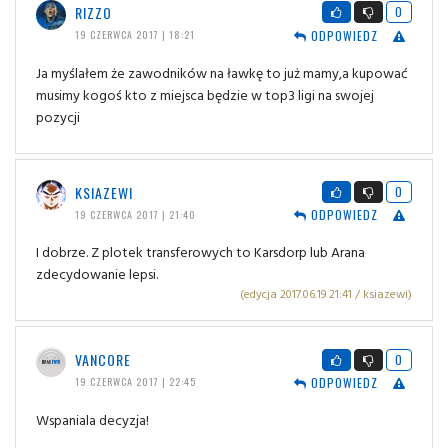
RIZZO
0
ODPOWIEDZ
19 CZERWCA 2017 | 18:21
Ja myślałem że zawodników na ławkę to już mamy,a kupować
musimy kogoś kto z miejsca będzie w top3 ligi na swojej
pozycji
KSIAZEWI
0
ODPOWIEDZ
19 CZERWCA 2017 | 21:40
I dobrze. Z plotek transferowych to Karsdorp lub Arana
zdecydowanie lepsi.
(edycja 2017.06.19 21:41 / ksiazewi)
VANCORE
0
ODPOWIEDZ
19 CZERWCA 2017 | 22:45
Wspaniala decyzja!