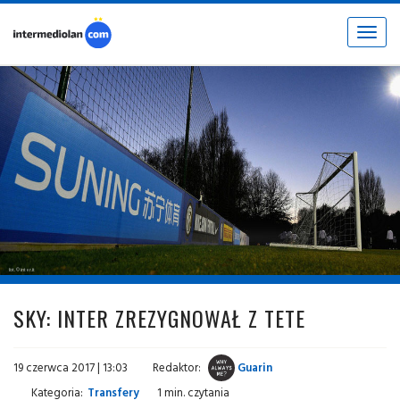
Toggle
navigat
fot. © inter.it
SKY: INTER ZREZYGNOWAŁ Z TETE
19 czerwca 2017 | 13:03
Redaktor:
Guarin
Kategoria:
Transfery
1 min. czytania