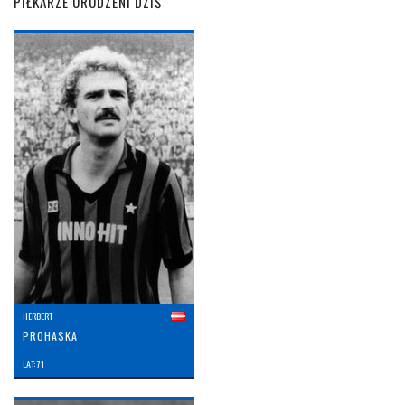
PIŁKARZE URODZENI DZIŚ
HERBERT
PROHASKA
LAT: 71