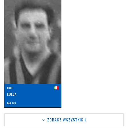
LINO
LOLLA
LAT: 128
ZOBACZ WSZYSTKICH