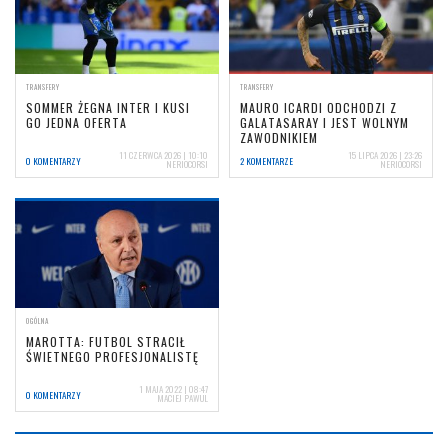
TRANSFERY
TRANSFERY
SOMMER ŻEGNA INTER I KUSI
MAURO ICARDI ODCHODZI Z
GO JEDNA OFERTA
GALATASARAY I JEST WOLNYM
ZAWODNIKIEM
11 CZERWCA 2026 | 10:10
15 LIPCA 2026 | 23:26
0 KOMENTARZY
2 KOMENTARZE
NERIOCORSI
NERIOCORSI
OGÓLNA
MAROTTA: FUTBOL STRACIŁ
ŚWIETNEGO PROFESJONALISTĘ
1 MAJA 2022 | 08:47
0 KOMENTARZY
MACIEJ PAWUL