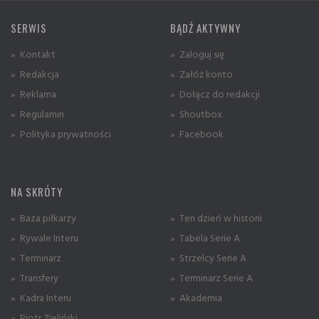
SERWIS
BĄDŹ AKTYWNY
» Kontakt
» Zaloguj się
» Redakcja
» Załóż konto
» Reklama
» Dołącz do redakcji
» Regulamin
» Shoutbox
» Polityka prywatności
» Facebook
NA SKRÓTY
» Baza piłkarzy
» Ten dzień w historii
» Rywale Interu
» Tabela Serie A
» Terminarz
» Strzelcy Serie A
» Transfery
» Terminarz Serie A
» Kadra Interu
» Akademia
» Piotr Zieliński