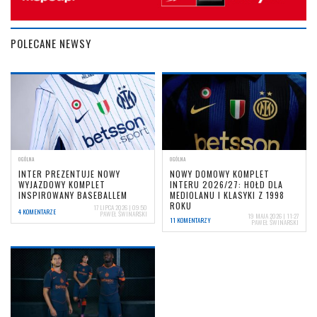
POLECANE NEWSY
OGÓLNA
OGÓLNA
INTER PREZENTUJE NOWY
NOWY DOMOWY KOMPLET
WYJAZDOWY KOMPLET
INTERU 2026/27: HOŁD DLA
INSPIROWANY BASEBALLEM
MEDIOLANU I KLASYKI Z 1998
ROKU
17 LIPCA 2026 | 09:50
4 KOMENTARZE
PAWEŁ ŚWINARSKI
19 MAJA 2026 | 11:27
11 KOMENTARZY
PAWEŁ ŚWINARSKI