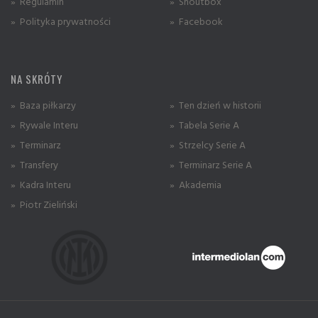
» Regulamin
» Shoutbox
» Polityka prywatności
» Facebook
NA SKRÓTY
» Baza piłkarzy
» Ten dzień w historii
» Rywale Interu
» Tabela Serie A
» Terminarz
» Strzelcy Serie A
» Transfery
» Terminarz Serie A
» Kadra Interu
» Akademia
» Piotr Zieliński