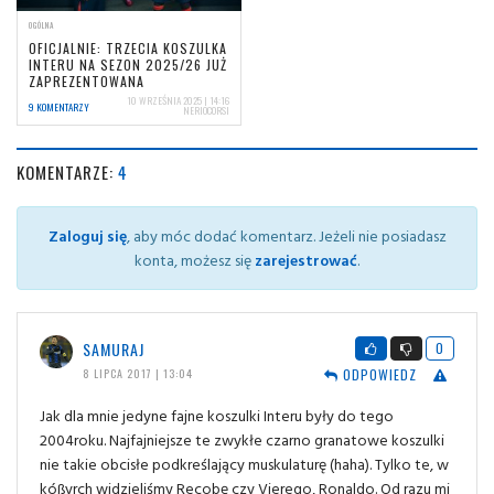
OGÓLNA
OFICJALNIE: TRZECIA KOSZULKA
INTERU NA SEZON 2025/26 JUŻ
ZAPREZENTOWANA
10 WRZEŚNIA 2025 | 14:16
9 KOMENTARZY
NERIOCORSI
KOMENTARZE:
4
Zaloguj się
, aby móc dodać komentarz. Jeżeli nie posiadasz
konta, możesz się
zarejestrować
.
SAMURAJ
0
ODPOWIEDZ
8 LIPCA 2017 | 13:04
Jak dla mnie jedyne fajne koszulki Interu były do tego
2004roku. Najfajniejsze te zwykłe czarno granatowe koszulki
nie takie obcisłe podkreślający muskulaturę (haha). Tylko te, w
kóßyrch widzieliśmy Recobę czy Vierego, Ronaldo. Od razu mi