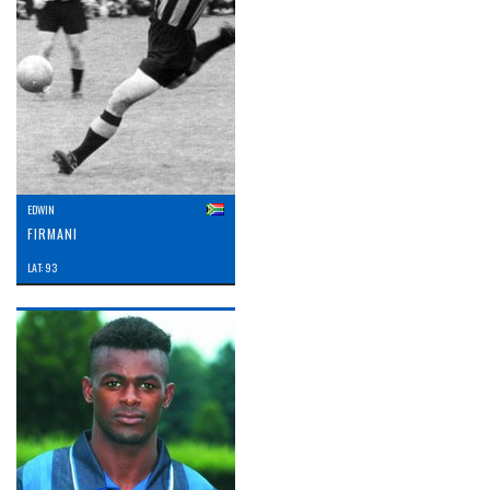
EDWIN
FIRMANI
LAT: 93