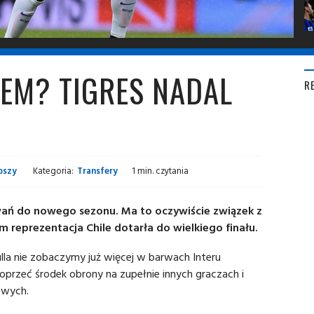
LEM? TIGRES NADAL
R
pszy
Kategoria:
Transfery
1 min. czytania
wań do nowego sezonu. Ma to oczywiście związek z
 reprezentacja Chile dotarła do wielkiego finału.
la nie zobaczymy już więcej w barwach Interu
oprzeć środek obrony na zupełnie innych graczach i
owych.