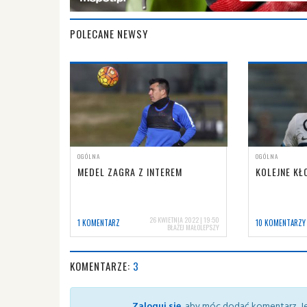
POLECANE NEWSY
OGÓLNA
OGÓLNA
MEDEL ZAGRA Z INTEREM
KOLEJNE KŁ
26 KWIETNIA 2022 | 19:50
1 KOMENTARZ
10 KOMENTARZY
BŁAŻEJ MAŁOLEPSZY
KOMENTARZE:
3
Zaloguj się
, aby móc dodać komentarz. Je