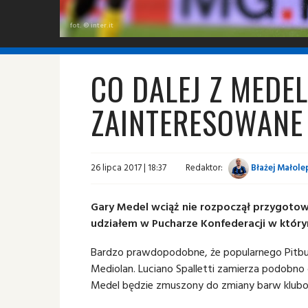
fot. © inter.it
CO DALEJ Z MEDE
ZAINTERESOWANE
26 lipca 2017 | 18:37
Redaktor:
Błażej Małole
Gary Medel wciąż nie rozpoczął przygoto
udziałem w Pucharze Konfederacji w którym
Bardzo prawdopodobne, że popularnego Pitbul
Mediolan. Luciano Spalletti zamierza podobno 
Medel będzie zmuszony do zmiany barw klub