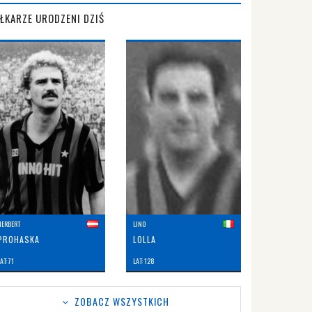
IŁKARZE URODZENI DZIŚ
HERBERT
LINO
PROHASKA
LOLLA
AT: 71
LAT: 128
ZOBACZ WSZYSTKICH