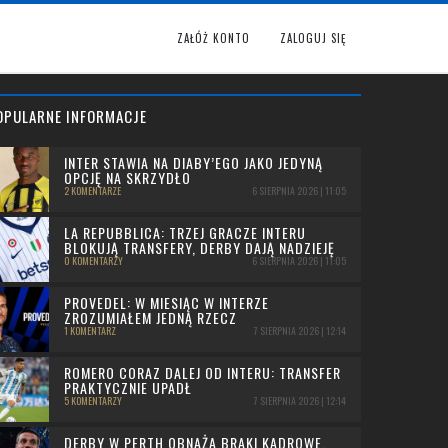
ZAŁÓŻ KONTO
ZALOGUJ SIĘ
OPULARNE INFORMACJE
INTER STAWIA NA DIABY’EGO JAKO JEDYNĄ
OPCJĘ NA SKRZYDŁO
2 KOMENTARZE
6 SIERPNIA 2026 | 11:05
LA REPUBBLICA: TRZEJ GRACZE INTERU
BLOKUJĄ TRANSFERY, DERBY DAJĄ NADZIEJĘ
0 KOMENTARZY
6 SIERPNIA 2026 | 11:05
PROVEDEL: W MIESIĄC W INTERZE
ZROZUMIAŁEM JEDNĄ RZECZ
1 KOMENTARZ
7 SIERPNIA 2026 | 12:14
ROMERO CORAZ DALEJ OD INTERU: TRANSFER
PRAKTYCZNIE UPADŁ
5 KOMENTARZY
7 SIERPNIA 2026 | 12:14
DERBY W PERTH OBNAŻA BRAKI KADROWE.