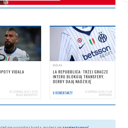
OGÓLNA
OPOTY VIDALA
LA REPUBBLICA: TRZEJ GRACZE
INTERU BLOKUJĄ TRANSFERY,
DERBY DAJĄ NADZIEJĘ
20 CZERWCA 2021 | 22:52
6 SIERPNIA 2026 | 11:05
0 KOMENTARZY
BŁAŻEJ MAŁOLEPSZY
NERIOCORSI
żeli nie posiadasz konta, możesz się
zarejestrować
.