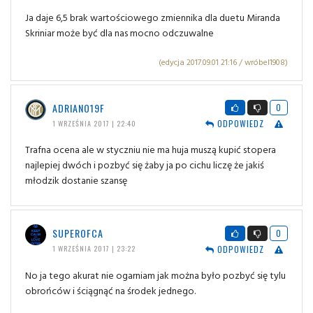
Ja daje 6,5 brak wartościowego zmiennika dla duetu Miranda
Skriniar może być dla nas mocno odczuwalne
(edycja 2017.09.01 21:16 / wróbel1908)
ADRIANO19F
0
ODPOWIEDZ
1 WRZEŚNIA 2017 | 22:40
Trafna ocena ale w styczniu nie ma huja muszą kupić stopera
najlepiej dwóch i pozbyć się żaby ja po cichu liczę że jakiś
młodzik dostanie szansę
SUPEROFCA
0
ODPOWIEDZ
1 WRZEŚNIA 2017 | 23:22
No ja tego akurat nie ogarniam jak można było pozbyć się tylu
obrońców i ściągnąć na środek jednego.