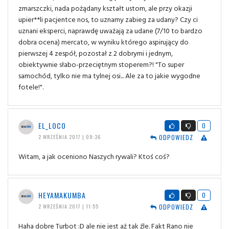
zmarszczki, nada pożądany kształt ustom, ale przy okazji
upier**li pacjentce nos, to uznamy zabieg za udany? Czy ci
uznani eksperci, naprawdę uważają za udane (7/10 to bardzo
dobra ocena) mercato, w wyniku którego aspirujący do
pierwszej 4 zespół, pozostał z 2 dobrymi i jednym,
obiektywnie słabo-przeciętnym stoperem?! "To super
samochód, tylko nie ma tylnej osi... Ale za to jakie wygodne
fotele!".
EL_LOCO
0
ODPOWIEDZ
2 WRZEŚNIA 2017 | 09:36
Witam, a jak oceniono Naszych rywali? Ktoś coś?
HEYAMAKUMBA
0
ODPOWIEDZ
2 WRZEŚNIA 2017 | 11:55
Haha dobre Turbot :D ale nie jest aż tak źle. Fakt Rano nie