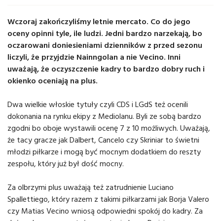
Wczoraj zakończyliśmy letnie mercato. Co do jego
oceny opinni tyle, ile ludzi. Jedni bardzo narzekają, bo
oczarowani doniesieniami dzienników z przed sezonu
liczyli, że przyjdzie Nainngolan a nie Vecino. Inni
uważają, że oczyszczenie kadry to bardzo dobry ruch i
okienko oceniają na plus.
Dwa wielkie włoskie tytuły czyli CDS i LGdS też ocenili
dokonania na rynku ekipy z Mediolanu. Byli ze sobą bardzo
zgodni bo oboje wystawili ocenę 7 z 10 możliwych. Uważają,
że tacy gracze jak Dalbert, Cancelo czy Skriniar to świetni
młodzi piłkarze i mogą być mocnym dodatkiem do reszty
zespołu, który już był dość mocny.
Za olbrzymi plus uważają też zatrudnienie Luciano
Spallettiego, który razem z takimi piłkarzami jak Borja Valero
czy Matias Vecino wniosą odpowiedni spokój do kadry. Za