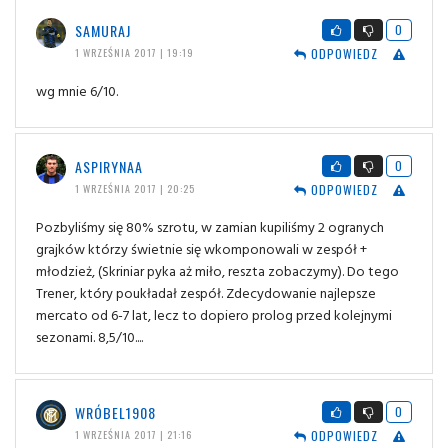
SAMURAJ
0
ODPOWIEDZ
1 WRZEŚNIA 2017 | 19:19
wg mnie 6/10.
ASPIRYNAA
0
ODPOWIEDZ
1 WRZEŚNIA 2017 | 20:25
Pozbyliśmy się 80% szrotu, w zamian kupiliśmy 2 ogranych
grajków którzy świetnie się wkomponowali w zespół +
młodzież, (Skriniar pyka aż miło, reszta zobaczymy). Do tego
Trener, który poukładał zespół. Zdecydowanie najlepsze
mercato od 6-7 lat, lecz to dopiero prolog przed kolejnymi
sezonami. 8,5/10....
WRÓBEL1908
0
ODPOWIEDZ
1 WRZEŚNIA 2017 | 21:16