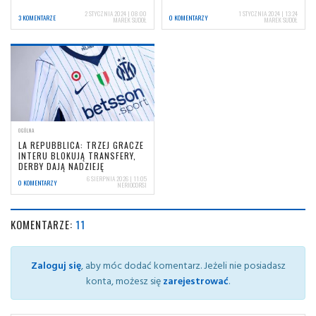
2 STYCZNIA 2024 | 08:00
1 STYCZNIA 2024 | 13:24
3 KOMENTARZE
0 KOMENTARZY
MAREK SUDOŁ
MAREK SUDOŁ
OGÓLNA
LA REPUBBLICA: TRZEJ GRACZE
INTERU BLOKUJĄ TRANSFERY,
DERBY DAJĄ NADZIEJĘ
6 SIERPNIA 2026 | 11:05
0 KOMENTARZY
NERIOCORSI
KOMENTARZE:
11
Zaloguj się
, aby móc dodać komentarz. Jeżeli nie posiadasz
konta, możesz się
zarejestrować
.