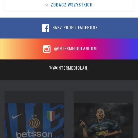
ZOBACZ WSZYSTKICH
NASZ PROFIL FACEBOOK
@INTERMEDIOLANCOM
@INTERMEDIOLAN_