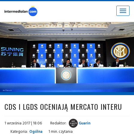
Toggle
navigat
fot. © inter.it
CDS I LGDS OCENIAJĄ MERCATO INTERU
1 września 2017 | 18:06
Redaktor:
Guarin
Kategoria:
Ogólna
1 min. czytania