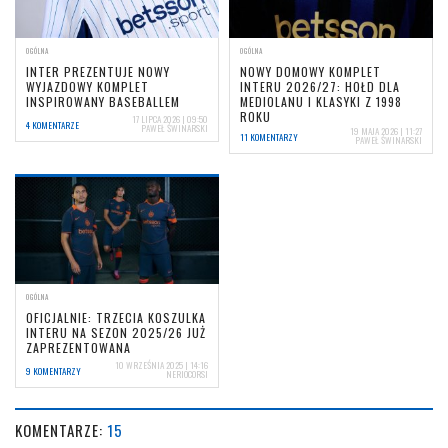
OGÓLNA
OGÓLNA
INTER PREZENTUJE NOWY
NOWY DOMOWY KOMPLET
WYJAZDOWY KOMPLET
INTERU 2026/27: HOŁD DLA
INSPIROWANY BASEBALLEM
MEDIOLANU I KLASYKI Z 1998
ROKU
17 LIPCA 2026 | 09:50
4 KOMENTARZE
PAWEŁ ŚWINARSKI
19 MAJA 2026 | 11:27
11 KOMENTARZY
PAWEŁ ŚWINARSKI
OGÓLNA
OFICJALNIE: TRZECIA KOSZULKA
INTERU NA SEZON 2025/26 JUŻ
ZAPREZENTOWANA
10 WRZEŚNIA 2025 | 14:16
9 KOMENTARZY
NERIOCORSI
KOMENTARZE:
15