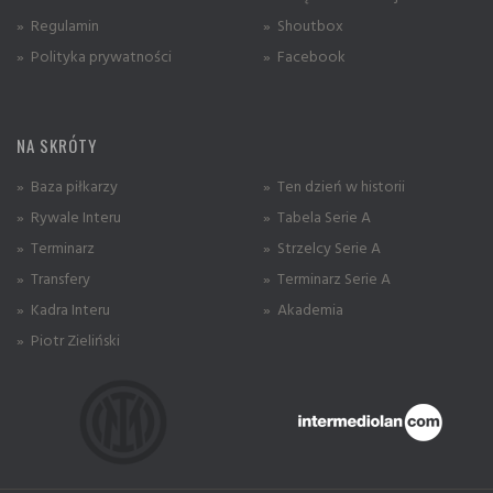
» Regulamin
» Shoutbox
» Polityka prywatności
» Facebook
NA SKRÓTY
» Baza piłkarzy
» Ten dzień w historii
» Rywale Interu
» Tabela Serie A
» Terminarz
» Strzelcy Serie A
» Transfery
» Terminarz Serie A
» Kadra Interu
» Akademia
» Piotr Zieliński