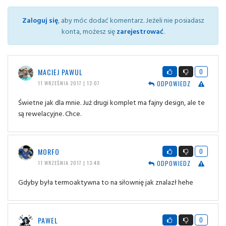
Zaloguj się
, aby móc dodać komentarz. Jeżeli nie posiadasz
konta, możesz się
zarejestrować
.
MACIEJ PAWUL
0
ODPOWIEDZ
11 WRZEŚNIA 2017 | 12:07
Świetne jak dla mnie. Już drugi komplet ma fajny design, ale te
są rewelacyjne. Chce.
MORFO
0
ODPOWIEDZ
11 WRZEŚNIA 2017 | 13:48
Gdyby była termoaktywna to na siłownię jak znalazł hehe
PAWEL
0