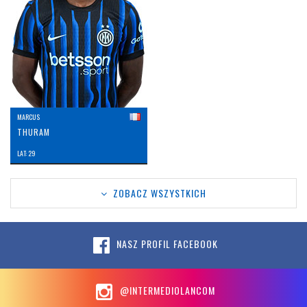
MARCUS
THURAM
LAT: 29
ZOBACZ WSZYSTKICH
NASZ PROFIL FACEBOOK
@INTERMEDIOLANCOM