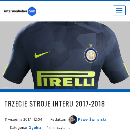
Toggle
navigat
fot. © inter.it
TRZECIE STROJE INTERU 2017-2018
11 września 2017 | 12:04
Redaktor:
Paweł Świnarski
Kategoria:
Ogólna
1 min. czytania