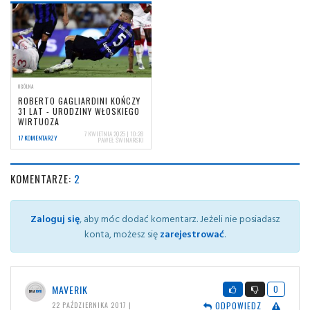
OGÓLNA
ROBERTO GAGLIARDINI KOŃCZY
31 LAT - URODZINY WŁOSKIEGO
WIRTUOZA
7 KWIETNIA 2025 | 10:28
17 KOMENTARZY
PAWEŁ ŚWINARSKI
KOMENTARZE:
2
Zaloguj się
, aby móc dodać komentarz. Jeżeli nie posiadasz
konta, możesz się
zarejestrować
.
MAVERIK
0
ODPOWIEDZ
22 PAŹDZIERNIKA 2017 |