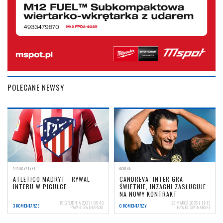
POLECANE NEWSY
PUBLICYSTYKA
OGÓLNA
ATLETICO MADRYT - RYWAL
CANDREVA: INTER GRA
INTERU W PIGUŁCE
ŚWIETNIE, INZAGHI ZASŁUGUJE
NA NOWY KONTRAKT
19 GRUDNIA 2023 | 09:43
22 MARCA 2025 | 11:13
3 KOMENTARZE
0 KOMENTARZY
PAWEŁ ŚWINARSKI
PAWEŁ ŚWINARSKI