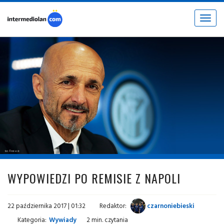
Toggle
navigat
fot. © inter.it
WYPOWIEDZI PO REMISIE Z NAPOLI
22 października 2017 | 01:32
Redaktor:
czarnoniebieski
Kategoria:
Wywiady
2 min. czytania