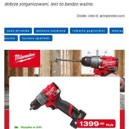
dobrze zorganizowani. Jest to bardzo ważne.
Źródło:
inter.it, sempreinter.com
joao miranda
antonio candreva
roberto gagliardini
matias
vecino
luciano spalletti