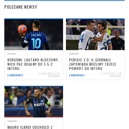
POLECANE NEWSY
WYWIADY
TRANSFERY
BERGOMI: LAUTARO KLUCZOWY,
PERISIC 3.0: IL GIORNALE
NICO PAZ IDEALNY DO 3-5-2
ZAPOWIADA MOŻLIWY TRZECI
INTERU
POWRÓT DO INTERU
31 MAJA 2026 | 22:29
17 LIPCA 2026 | 11:26
0 KOMENTARZY
4 KOMENTARZE
NERIOCORSI
NERIOCORSI
TRANSFERY
MAURO ICARDI ODCHODZI Z