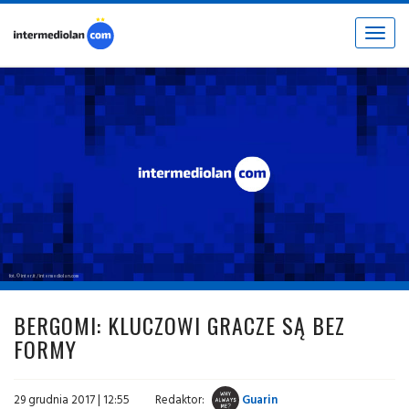
Toggle
navigat
fot. © inter.it / intermediolan.com
BERGOMI: KLUCZOWI GRACZE SĄ BEZ
FORMY
29 grudnia 2017 | 12:55
Redaktor:
Guarin