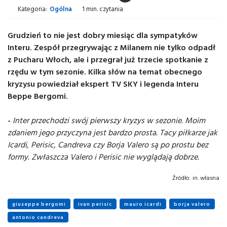
Kategoria:
Ogólna
1 min. czytania
Grudzień to nie jest dobry miesiąc dla sympatyków
Interu. Zespół przegrywając z Milanem nie tylko odpadł
z Pucharu Włoch, ale i przegrał już trzecie spotkanie z
rzędu w tym sezonie. Kilka słów na temat obecnego
kryzysu powiedział ekspert TV SKY i legenda Interu
Beppe Bergomi.
-
Inter przechodzi swój pierwszy kryzys w sezonie. Moim
zdaniem jego przyczyna jest bardzo prosta. Tacy piłkarze jak
Icardi, Perisic, Candreva czy Borja Valero są po prostu bez
formy. Zwłaszcza Valero i Perisic nie wyglądają dobrze.
Źródło:
in. własna
giuseppe bergomi
ivan perisic
mauro icardi
borja valero
antonio candreva