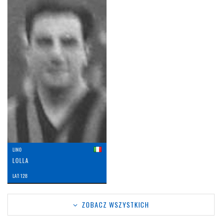
LINO
LOLLA
LAT: 128
ZOBACZ WSZYSTKICH