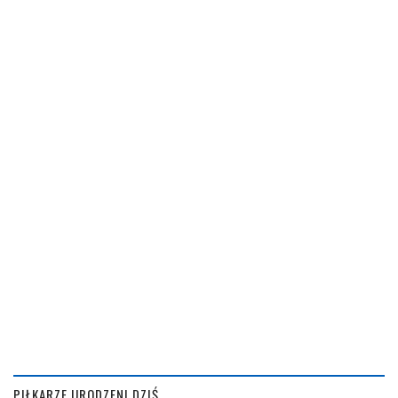
PIŁKARZE URODZENI DZIŚ