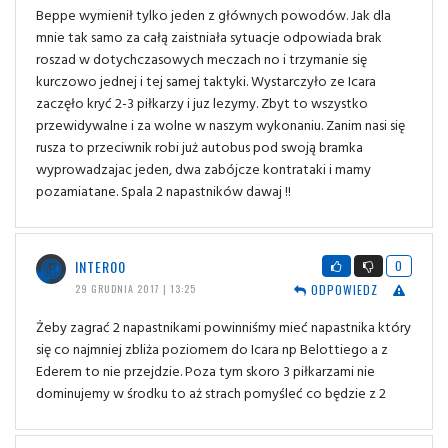
Beppe wymienił tylko jeden z głównych powodów. Jak dla
mnie tak samo za całą zaistniała sytuacje odpowiada brak
roszad w dotychczasowych meczach no i trzymanie się
kurczowo jednej i tej samej taktyki. Wystarczyło ze Icara
zaczęło kryć 2-3 piłkarzy i juz lezymy. Zbyt to wszystko
przewidywalne i za wolne w naszym wykonaniu. Zanim nasi się
rusza to przeciwnik robi już autobus pod swoją bramka
wyprowadzajac jeden, dwa zabójcze kontrataki i mamy
pozamiatane. Spala 2 napastników dawaj !!
INTER00
0
ODPOWIEDZ
29 GRUDNIA 2017 | 13:25
Żeby zagrać 2 napastnikami powinniśmy mieć napastnika który
się co najmniej zbliża poziomem do Icara np Belottiego a z
Ederem to nie przejdzie. Poza tym skoro 3 piłkarzami nie
dominujemy w środku to aż strach pomyśleć co będzie z 2