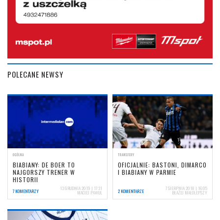
POLECANE NEWSY
OGÓLNA
TRANSFERY
BIABIANY: DE BOER TO
OFICJALNIE: BASTONI, DIMARCO
NAJGORSZY TRENER W
I BIABIANY W PARMIE
HISTORII
13 GRUDNIA 2019 | 17:31
7 SIERPNIA 2018 | 16:05
7 KOMENTARZY
2 KOMENTARZE
MACIEJ PAWUL
BŁAŻEJ MAŁOLEPSZY