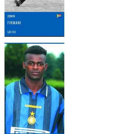
EDWIN
FIRMANI
LAT: 93