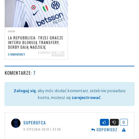
OGÓLNA
LA REPUBBLICA: TRZEJ GRACZE
INTERU BLOKUJĄ TRANSFERY,
DERBY DAJĄ NADZIEJĘ
6 SIERPNIA 2026 | 11:05
0 KOMENTARZY
NERIOCORSI
KOMENTARZE:
7
Zaloguj się
, aby móc dodać komentarz. Jeżeli nie posiadasz
konta, możesz się
zarejestrować
.
SUPEROFCA
0
ODPOWIEDZ
9 STYCZNIA 2018 | 23:58