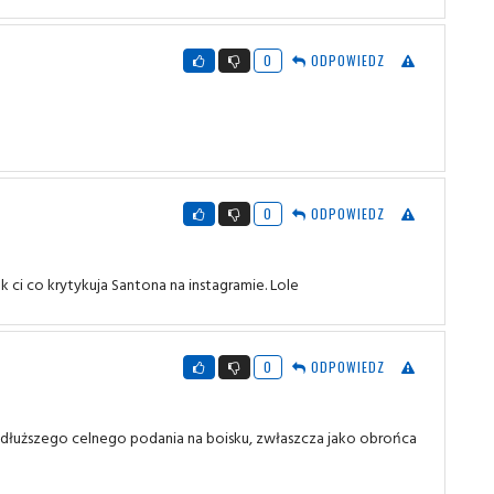
0
ODPOWIEDZ
0
ODPOWIEDZ
k ci co krytykuja Santona na instagramie. Lole
0
ODPOWIEDZ
ć dłuższego celnego podania na boisku, zwłaszcza jako obrońca