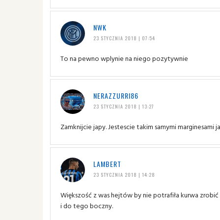
NWK
23 STYCZNIA 2018 | 07:54
To na pewno wplynie na niego pozytywnie
NERAZZURRI86
23 STYCZNIA 2018 | 13:27
Zamknijcie japy. Jestescie takim samymi marginesami ja
LAMBERT
23 STYCZNIA 2018 | 14:28
Większość z was hejtów by nie potrafiła kurwa zrobi
i do tego boczny.