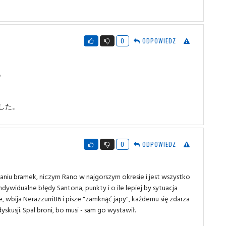
0
ODPOWIEDZ
。
した。
0
ODPOWIEDZ
laniu bramek, niczym Rano w najgorszym okresie i jest wszystko
ndywidualne błędy Santona, punkty i o ile lepiej by sytuacja
e, wbija Nerazzurri86 i pisze "zamknąć japy", każdemu się zdarza
usji. Spal broni, bo musi - sam go wystawił.