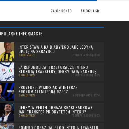
ZAŁÓŻ KONTO
ZALOGUJ SIĘ
OPULARNE INFORMACJE
INTER STAWIA NA DIABY’EGO JAKO JEDYNĄ
OPCJĘ NA SKRZYDŁO
2 KOMENTARZE
6 SIERPNIA 2026 | 11:05
LA REPUBBLICA: TRZEJ GRACZE INTERU
BLOKUJĄ TRANSFERY, DERBY DAJĄ NADZIEJĘ
0 KOMENTARZY
6 SIERPNIA 2026 | 11:05
PROVEDEL: W MIESIĄC W INTERZE
ZROZUMIAŁEM JEDNĄ RZECZ
0 KOMENTARZY
7 SIERPNIA 2026 | 12:14
DERBY W PERTH OBNAŻA BRAKI KADROWE.
JAKI TRANSFER PRIORYTETEM INTERU?
0 KOMENTARZY
6 SIERPNIA 2026 | 11:02
ROMERO CORAZ DALEJ OD INTERU: TRANSFER