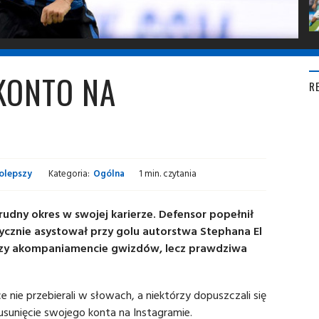
KONTO NA
R
olepszy
Kategoria:
Ogólna
1 min. czytania
udny okres w swojej karierze. Defensor popełnił
ycznie asystował przy golu autorstwa Stephana El
zy akompaniamencie gwizdów, lecz prawdziwa
ce nie przebierali w słowach, a niektórzy dopuszczali się
usunięcie swojego konta na Instagramie.