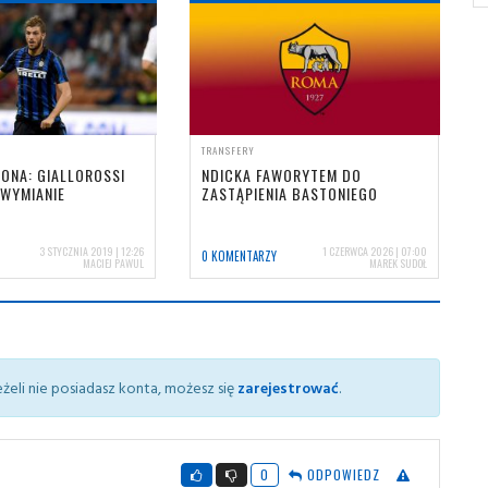
TRANSFERY
ONA: GIALLOROSSI
NDICKA FAWORYTEM DO
 WYMIANIE
ZASTĄPIENIA BASTONIEGO
3 STYCZNIA 2019 | 12:26
1 CZERWCA 2026 | 07:00
0 KOMENTARZY
MACIEJ PAWUL
MAREK SUDOŁ
żeli nie posiadasz konta, możesz się
zarejestrować
.
0
ODPOWIEDZ