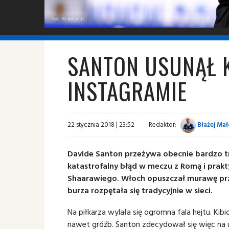
fot. © inter.it
SANTON USUNĄŁ 
INSTAGRAMIE
22 stycznia 2018 | 23:52
Redaktor:
Błażej Mał
Davide Santon przeżywa obecnie bardzo tr
katastrofalny błąd w meczu z Romą i prakt
Shaarawiego. Włoch opuszczał murawę pr
burza rozpętała się tradycyjnie w sieci.
Na piłkarza wylała się ogromna fala hejtu. Kibi
nawet gróźb. Santon zdecydował się więc na 