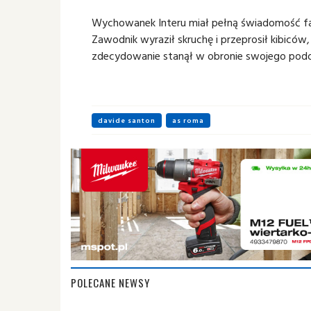
Wychowanek Interu miał pełną świadomość fak
Zawodnik wyraził skruchę i przeprosił kibiców, 
zdecydowanie stanął w obronie swojego pod
davide santon
as roma
POLECANE NEWSY