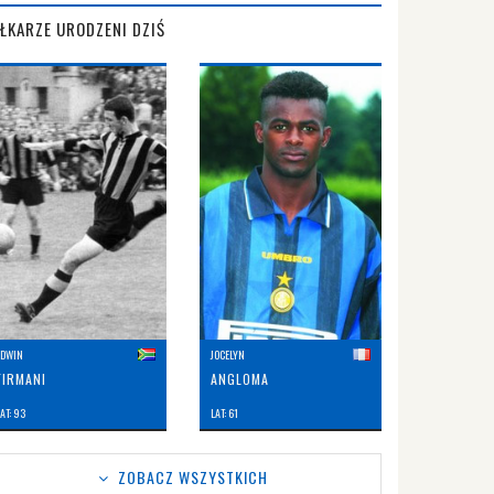
IŁKARZE URODZENI DZIŚ
EDWIN
JOCELYN
FIRMANI
ANGLOMA
AT: 93
LAT: 61
ZOBACZ WSZYSTKICH