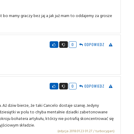
est bo mamy graczy bez jaj a jak już mam to oddajemy za grosze
0
ODPOWIEDZ
0
ODPOWIEDZ
a. Aż dziw bierze, że taki Cancelo dostaje szansę. Jedyny
ziesiątki w polu to chyba mentalnie dziadki zabetonowane
pokroju bohatera artykułu, którzy nie potrafią skoncentrować się
yjściowym składzie.
(edycja 2018.01.23 01:27 / turbocygan)