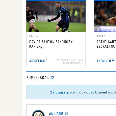
OGÓLNA
OGÓLNA
DAVIDE SANTON ZAKOŃCZYŁ
AGENT SANT
KARIERĘ
ZYSKALI NA
11 WRZEŚNIA 2022 | 11:25
3 KOMENTARZE
7 KOMENTARZY
BŁAŻEJ MAŁOLEPSZY
KOMENTARZE:
12
Zaloguj się
, aby móc dodać komentarz. Je
ADRIANO19F