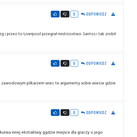
0
ODPOWIEDZ
zg i przez to Liverpool przegrał mistrzostwo. Santos i tak zrobił
0
ODPOWIEDZ
 jest zawodowym pilkarzem wiec te argumenty sobie wiecie gdzie
0
ODPOWIEDZ
urwa innej ekstraklasy ggdzie miejsce dla graczy o jego