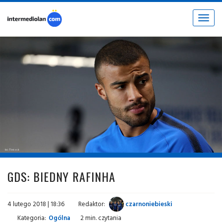
Toggle
navigat
fot. © inter.it
GDS: BIEDNY RAFINHA
4 lutego 2018 | 18:36
Redaktor:
czarnoniebieski
Kategoria:
Ogólna
2 min. czytania