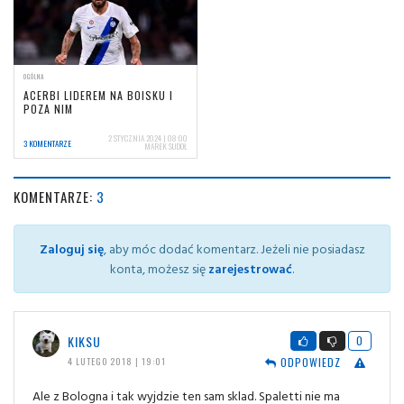
OGÓLNA
ACERBI LIDEREM NA BOISKU I
POZA NIM
2 STYCZNIA 2024 | 08:00
3 KOMENTARZE
MAREK SUDOŁ
KOMENTARZE:
3
Zaloguj się
, aby móc dodać komentarz. Jeżeli nie posiadasz
konta, możesz się
zarejestrować
.
KIKSU
0
ODPOWIEDZ
4 LUTEGO 2018 | 19:01
Ale z Bologna i tak wyjdzie ten sam sklad. Spaletti nie ma