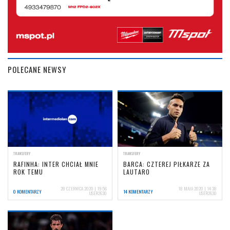
POLECANE NEWSY
TRANSFERY
TRANSFERY
RAFINHA: INTER CHCIAŁ MNIE
BARCA: CZTEREJ PIŁKARZE ZA
ROK TEMU
LAUTARO
28 CZERWCA 2020 | 19:56
18 MAJA 2020 | 14:38
0 KOMENTARZY
14 KOMENTARZY
USER2630
USER2630