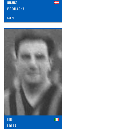
HERBERT
PROHASKA
LAT: 71
LINO
LOLLA