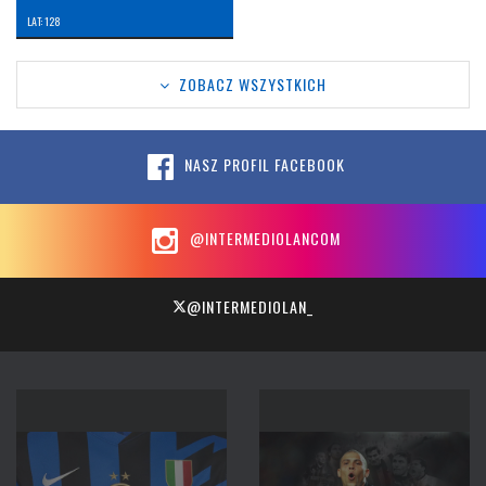
LAT: 128
ZOBACZ WSZYSTKICH
NASZ PROFIL FACEBOOK
@INTERMEDIOLANCOM
@INTERMEDIOLAN_