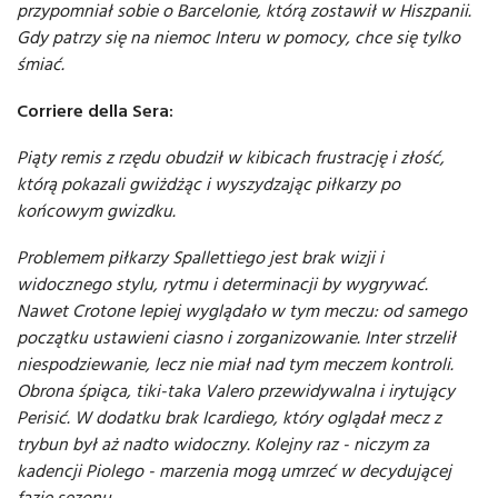
przypomniał sobie o Barcelonie, którą zostawił w Hiszpanii.
Gdy patrzy się na niemoc Interu w pomocy, chce się tylko
śmiać.
Corriere della Sera:
Piąty remis z rzędu obudził w kibicach frustrację i złość,
którą pokazali gwiżdżąc i wyszydzając piłkarzy po
końcowym gwizdku.
Problemem piłkarzy Spallettiego jest brak wizji i
widocznego stylu, rytmu i determinacji by wygrywać.
Nawet Crotone lepiej wyglądało w tym meczu: od samego
początku ustawieni ciasno i zorganizowanie. Inter strzelił
niespodziewanie, lecz nie miał nad tym meczem kontroli.
Obrona śpiąca, tiki-taka Valero przewidywalna i irytujący
Perisić. W dodatku brak Icardiego, który oglądał mecz z
trybun był aż nadto widoczny. Kolejny raz - niczym za
kadencji Piolego - marzenia mogą umrzeć w decydującej
fazie sezonu.