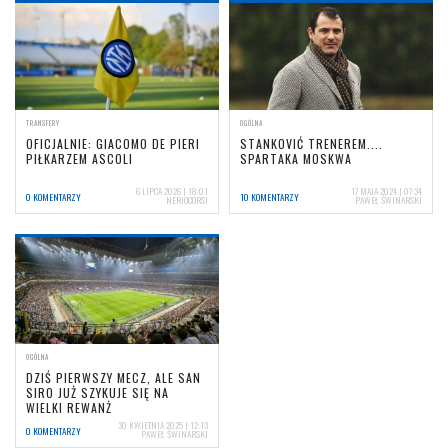
TRANSFERY
OGÓLNA
OFICJALNIE: GIACOMO DE PIERI
STANKOVIĆ TRENEREM....
PIŁKARZEM ASCOLI
SPARTAKA MOSKWA
6 LIPCA 2026 | 18:01
17 MAJA 2024 | 07:34
0 KOMENTARZY
10 KOMENTARZY
NERIOCORSI
PAWEŁ ŚWINARSKI
OGÓLNA
DZIŚ PIERWSZY MECZ, ALE SAN
SIRO JUŻ SZYKUJE SIĘ NA
WIELKI REWANŻ
30 KWIETNIA 2025 | 12:13
0 KOMENTARZY
PAWEŁ ŚWINARSKI