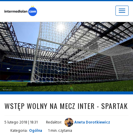
Toggle
navigat
fot. © inter.it
WSTĘP WOLNY NA MECZ INTER - SPARTAK
5 lutego 2018 | 18:31
Redaktor:
Aneta Dorotkiewicz
Kategoria:
Ogólna
1 min. czytania