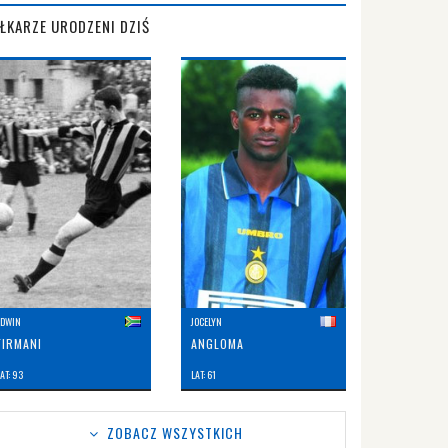
IŁKARZE URODZENI DZIŚ
EDWIN
JOCELYN
FIRMANI
ANGLOMA
AT: 93
LAT: 61
ZOBACZ WSZYSTKICH