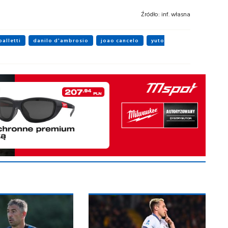
Źródło:
inf. własna
palletti
danilo d'ambrosio
joao cancelo
yuto