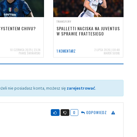
TRANSFERY
SYSTENTEM CHIVU?
SPALLETTI NACISKA NA JUVENTUS
W SPRAWIE FRATTESIEGO
10 CZERWCA 2025 | 23:24
2 LIPCA 2026 | 08:48
1 KOMENTARZ
PAWEŁ ŚWINARSKI
MAREK SUDOŁ
żeli nie posiadasz konta, możesz się
zarejestrować
.
0
ODPOWIEDZ