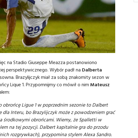
, więc na Stadio Giuseppe Meazza postanowiono
ziej perspektywicznego. Wybór padł na
Dalberta
sowna. Brazylijczyk miał za sobą znakomity sezon w
rońcy Lique 1. Przypomnijmy co mówił o nim
Mateusz
alem:
o obrońcę Ligue 1 w poprzednim sezonie to Dalbert
ie dla Interu, bo Brazylijczyk może z powodzeniem grać
a środkowymi obrońcami. Wiemy, że Spalletti w
m na tej pozycji. Dalbert kapitalnie gra do przodu
nich rozgrywkach), przypomina stylem Alexa Sandro.