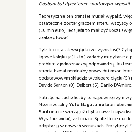
Gdybym był dyrektorem sportowym, wpisałbym
Teoretycznie ten transfer musiał wypalić, wię
ostatecznie został graczem Interu, wszyscy ode
(20 mln euro), lecz jeśli to miał być koszt świ
zaakceptować.
Tyle teorii, a jak wygląda rzeczywistość? Cytu
ligowe kolejki i jeśli ktoś zadałby mi pytanie
problem z jednoznaczną odpowiedzią. Jesteśm
stronie biegał nominalny prawy defensor. Inter
podstawowym składzie wybiegało pięciu (5!)
Davide Santon (8), Dalbert (5), Danilo D'Ambros
Patrząc na suche liczby to najpewniejszym wyb
Niezniszczalny
Yuto Nagatomo
broni obecnie
Santona
nie wierzą już chyba nawet najwięks
Wyraźnie widać, że Luciano Spalletti nie ma do
adaptacją w nowych warunkach. Brazylijczyk 