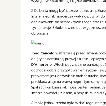
występów / 536 minut) i ciężko powiedzieć, 
Z Dalberta mogą być jeszcze ludzie, ale piłkar
Interem jednak mordercza walka o powrót do up
odblokowanie się perspektywicznego gracza. L
tych brakuje. Szkoleniowiec jest więc zmusz
obrońcami.
Joao Cancelo
wzbrania się przed zmianą pozy
do gry na nominalnej prawej stronie. Lepszym
D'Ambrosio
. Włoch jest znacznie bardziej d
dochodzi dobre przygotowanie fizyczne i zwy
problemem jest oczywiście brak naturalnej le
przekłada akcje na prawą nogę i tym samym spo
Spalletti kombinuje jak może. Jestem jednak 
Interze powróci już latem, a rosyjski Mundial 
A może jednak trzeba było wziąć tego stareg