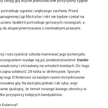
aby swoją grą wysłał jednoznacznie pozytywny sygnał.
z potrzebuje ogrania i większego zaufania. Przed
ragnionej Ligi Mistrzów i nikt nie będzie czekał na
uciano Spalletti potrzebuje gotowych rozwiązań, a
ony do eksperymentowania z nominalnymi prawymi
cji i rzeczywiście szkoda marnować jego potencjału
 rozwiązaniem wydaje się już
przebranżowienie
Danilo
oświadczony i otrzaskany na włoskich boiskach. Do tego
czajna solidność 29-latka w defensywie. Sporym
wej nogi. D'Ambrosio za każdym razem instynktownie
walnia grę. Na bezrybiu jednak i rak ryba, więc
dziwnie spokojny, że temat nowego lewego obrońcy w
tylko przysporzy kolejnych kandydatów.
o Kolarova?