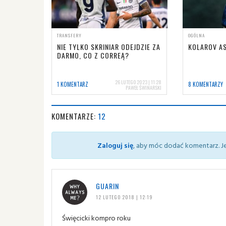
TRANSFERY
OGÓLNA
NIE TYLKO SKRINIAR ODEJDZIE ZA
KOLAROV A
DARMO, CO Z CORREĄ?
26 LUTEGO 2023 | 11:28
1 KOMENTARZ
8 KOMENTARZY
PAWEŁ ŚWINARSKI
KOMENTARZE:
12
Zaloguj się
, aby móc dodać komentarz. Je
GUARIN
12 LUTEGO 2018 | 12:19
Święcicki kompro roku