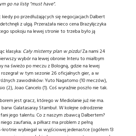
 go na listę "must have".
c kiedy po przedłużających się negocjacjach Dalbert
tchnęli z ulgą. Przerażała nieco cena Brazylijczyka
ętego spokoju na lewej stronie to trzeba było ją
jąc klasyka:
Cały misterny plan w pizdu!
Za nami 24
 o pierwszy wybór na lewej obronie Interu to miałbym
y na świeżo po meczu z Bologną, gdzie na lewej
 rozegrał w tym sezonie 26 oficjalnych gier, a w
 różnych zawodników: Yuto Nagatomo (10 meczów),
io (2), Joao Cancelo (1). Coś wyraźnie poszło nie tak.
orem jest gracz, którego w Mediolanie już nie ma.
 barw Galatasaray Stambuł. W kolejne odrodzenie
i fani jego talentu. Co z naszym zbawcą Dalbertem?
 niego zaufania, a piłkarz ma problem z pełną
5-krotnie wybiegał w wyjściowej jedenastce (ogółem 13