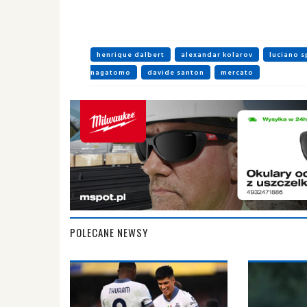
henrique dalbert
alexandar kolarov
luciano s
nagatomo
davide santon
mercato
POLECANE NEWSY