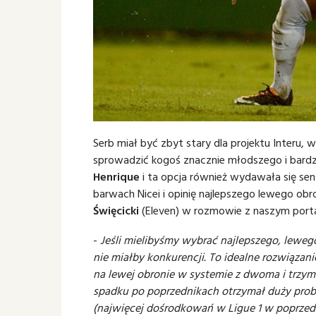
Serb miał być zbyt stary dla projektu Interu
sprowadzić kogoś znacznie młodszego i bard
Henrique
i ta opcja również wydawała się sen
barwach Nicei i opinię najlepszego lewego ob
Święcicki
(Eleven) w rozmowie z naszym port
-
Jeśli mielibyśmy wybrać najlepszego, leweg
nie miałby konkurencji. To idealne rozwiązan
na lewej obronie w systemie z dwoma i trzym
spadku po poprzednikach otrzymał duży proble
(najwięcej dośrodkowań w Ligue 1 w poprzed