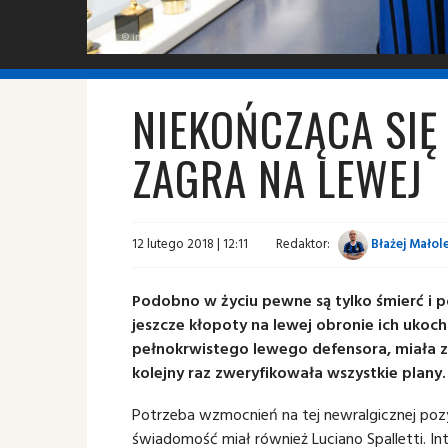
fot. © inter.it
NIEKOŃCZĄCA SIĘ 
ZAGRA NA LEWEJ
12 lutego 2018 | 12:11
Redaktor:
Błażej Małol
Podobno w życiu pewne są tylko śmierć i po
jeszcze kłopoty na lewej obronie ich ukoch
pełnokrwistego lewego defensora, miała z
kolejny raz zweryfikowała wszystkie plany.
Potrzeba wzmocnień na tej newralgicznej pozy
świadomość miał również Luciano Spalletti. 