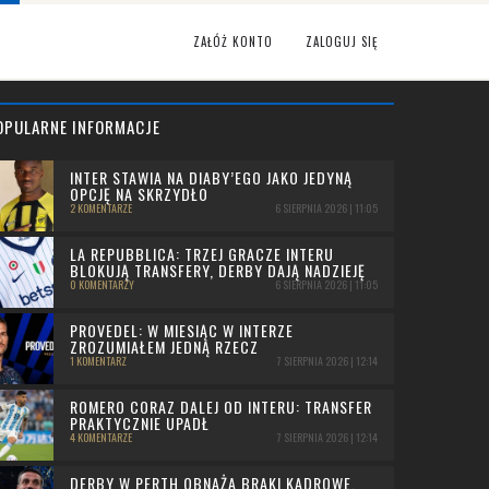
ZAŁÓŻ KONTO
ZALOGUJ SIĘ
OPULARNE INFORMACJE
INTER STAWIA NA DIABY’EGO JAKO JEDYNĄ
OPCJĘ NA SKRZYDŁO
2 KOMENTARZE
6 SIERPNIA 2026 | 11:05
LA REPUBBLICA: TRZEJ GRACZE INTERU
BLOKUJĄ TRANSFERY, DERBY DAJĄ NADZIEJĘ
0 KOMENTARZY
6 SIERPNIA 2026 | 11:05
PROVEDEL: W MIESIĄC W INTERZE
ZROZUMIAŁEM JEDNĄ RZECZ
1 KOMENTARZ
7 SIERPNIA 2026 | 12:14
ROMERO CORAZ DALEJ OD INTERU: TRANSFER
PRAKTYCZNIE UPADŁ
4 KOMENTARZE
7 SIERPNIA 2026 | 12:14
DERBY W PERTH OBNAŻA BRAKI KADROWE.