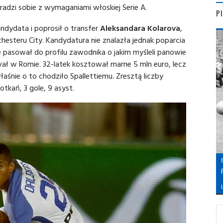
radzi sobie z wymaganiami włoskiej Serie A.
P
dydata i poprosił o transfer
Aleksandara Kolarova
,
hesteru City. Kandydatura nie znalazła jednak poparcia
e pasował do profilu zawodnika o jakim myśleli panowie
ował w Romie. 32-latek kosztował marne 5 mln euro, lecz
śnie o to chodziło Spallettiemu. Zresztą liczby
tkań, 3 gole, 9 asyst.
L