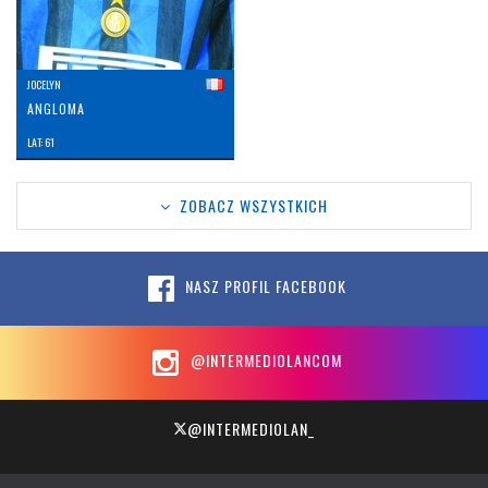
JOCELYN
ANGLOMA
LAT: 61
ZOBACZ WSZYSTKICH
NASZ PROFIL FACEBOOK
@INTERMEDIOLANCOM
@INTERMEDIOLAN_