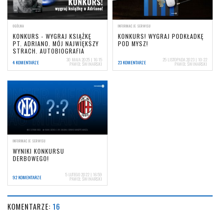
OGÓLNA
INFORMACJE SERWISU
KONKURS - WYGRAJ KSIĄŻKĘ
KONKURS! WYGRAJ PODKŁADKĘ
PT. ADRIANO. MÓJ NAJWIĘKSZY
POD MYSZ!
STRACH. AUTOBIOGRAFIA
30 MAJA 2025 | 16:15
25 LISTOPADA 2023 | 10:22
4 KOMENTARZE
23 KOMENTARZE
PAWEŁ ŚWINARSKI
PAWEŁ ŚWINARSKI
INFORMACJE SERWISU
WYNIKI KONKURSU
DERBOWEGO!
5 LUTEGO 2022 | 16:59
92 KOMENTARZE
PAWEŁ ŚWINARSKI
KOMENTARZE:
16