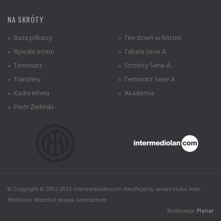
NA SKRÓTY
» Baza piłkarzy
» Ten dzień w historii
» Rywale Interu
» Tabela Serie A
» Terminarz
» Strzelcy Serie A
» Transfery
» Terminarz Serie A
» Kadra Interu
» Akademia
» Piotr Zieliński
© Copyright © 2002-2026 intermediolan.com Nieoficjalny serwis klubu Inter
Mediolan. Wszelkie prawa zastrzeżone.
Realizacja:
Planar