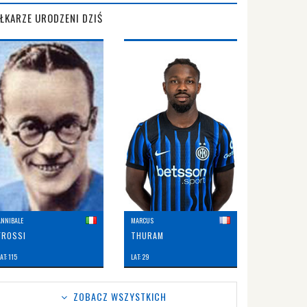
IŁKARZE URODZENI DZIŚ
ANNIBALE
MARCUS
FROSSI
THURAM
AT: 115
LAT: 29
ZOBACZ WSZYSTKICH