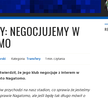
Y: NEGOCJUJEMY W
R
OMO
rski
Kategoria:
Transfery
1 min. czytania
wierdził, że jego klub negocjuje z Interem w
uto Nagatomo.
ów przychodzi na nasz stadion, co sprawia że jesteśmy
sprawie Nagatomo, ale jeśli będę tak długo mówił o