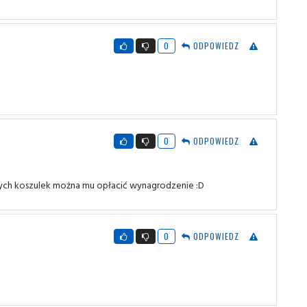
0
ODPOWIEDZ
0
ODPOWIEDZ
ych koszulek można mu opłacić wynagrodzenie :D
0
ODPOWIEDZ