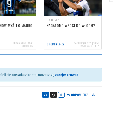
TRANSFERY
ZNÓW MYŚLI O MAURO
NAGATOMO WRÓCI DO WŁOCH?
31 MAJA 2026 | 11:40
14 SIERPNIA 2021 | 10:53
0 KOMENTARZY
NERIOCORSI
BŁAŻEJ MAŁOLEPSZY
żeli nie posiadasz konta, możesz się
zarejestrować
.
0
ODPOWIEDZ