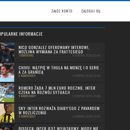
ZAŁÓŻ KONTO
ZALOGUJ SIĘ
OPULARNE INFORMACJE
NICO GONZALEZ OFEROWANY INTEROWI,
MOŻLIWA WYMIANA ZA FRATTESIEGO
1 KOMENTARZ
4 SIERPNIA 2026 | 09:42
CHIVU: WĄTPIĘ W THULA NA MONZĘ I O SERIE
A ZA GRANICĄ
0 KOMENTARZY
4 SIERPNIA 2026 | 09:45
ROMERO ŻĄDA 7 MLN EURO ROCZNIE, INTER
CZEKA NA ROZWÓJ SYTUACJI
9 KOMENTARZY
5 SIERPNIA 2026 | 09:45
SKY: INTER ROZWAŻA DIABY’EGO Z PAVARDEM
W ROZLICZENIU
0 KOMENTARZY
4 SIERPNIA 2026 | 09:41
BISSECK: INTER JEST WYJĄTKOWY, NIGDY NIE