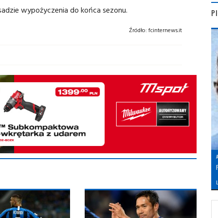
asadzie wypożyczenia do końca sezonu.
P
Źródło:
fcinternews.it
L