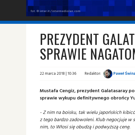
fot. © inter.it / intermediolan.com
PREZYDENT GALAT
SPRAWIE NAGAT
22 marca 2018 | 10:36
Redaktor:
Paweł Świna
Mustafa Cengiz, prezydent Galatasaray pot
sprawie wykupu definitywnego obrońcy Y
- Z nim na boisku, tak wielu japońskich kibic
z tego bardzo zadowoleni. Klub negocjuje w 
nim, to Włosi się obudzą i podwyższą cenę.