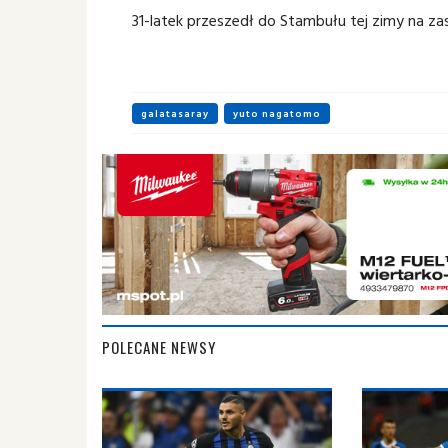
31-latek przeszedł do Stambułu tej zimy na z
galatasaray
yuto nagatomo
POLECANE NEWSY