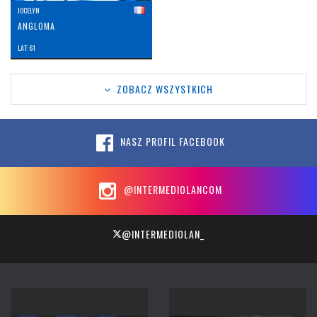
JOCELYN
ANGLOMA
LAT: 61
ZOBACZ WSZYSTKICH
NASZ PROFIL FACEBOOK
@INTERMEDIOLANCOM
@INTERMEDIOLAN_