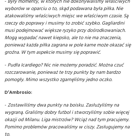
-
Były momenty, w których nie dokonywaliśmy właściwych
wyborów w oparciu o to, skąd podawana była piłka. Nie
atakowaliśmy właściwych miejsc we właściwym czasie. Są
rzeczy do poprawy i musimy to zrobić szybko. Gagliardini
musi podejmować większe ryzyko przy dośrodkowaniach.
Mogą wypadać nawet kiepsko, ale to nie ma znaczenia,
ponieważ każda piłka zagrana w pole karne może okazać się
groźna. W tym aspekcie musimy się poprawić.
-
Pudła Icardiego? Nic nie możemy poradzić. Można czuć
rozczarowanie, ponieważ te trzy punkty by nam bardzo
pomogły. Mimo wszystko zgarnęliśmy jedno oczko.
D’Ambrosio:
-
Zostawiliśmy dwa punkty na boisku. Zasłużyliśmy na
wygraną. Graliśmy dobry futbol i stworzyliśmy sobie więcej
okazji od Milanu. Liga mistrzów? Wciąż nad tym pracujemy.
Pomimo problemów pracowaliśmy w ciszy. Zasługujemy na
to.