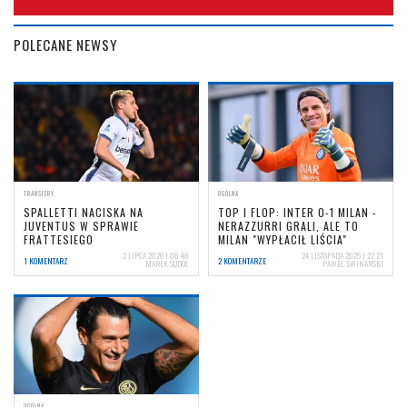
POLECANE NEWSY
TRANSFERY
OGÓLNA
SPALLETTI NACISKA NA
TOP I FLOP: INTER 0-1 MILAN -
JUVENTUS W SPRAWIE
NERAZZURRI GRALI, ALE TO
FRATTESIEGO
MILAN "WYPŁACIŁ LIŚCIA"
2 LIPCA 2026 | 08:48
24 LISTOPADA 2025 | 22:21
1 KOMENTARZ
2 KOMENTARZE
MAREK SUDOŁ
PAWEŁ ŚWINARSKI
OGÓLNA