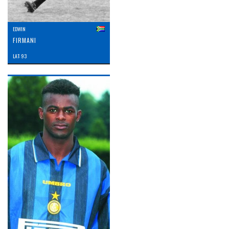
EDWIN
FIRMANI
LAT: 93