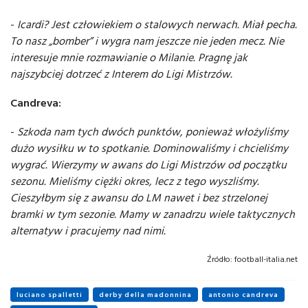
-
Icardi? Jest człowiekiem o stalowych nerwach. Miał pecha.
To nasz „bomber” i wygra nam jeszcze nie jeden mecz. Nie
interesuje mnie rozmawianie o Milanie. Pragnę jak
najszybciej dotrzeć z Interem do Ligi Mistrzów.
Candreva:
-
Szkoda nam tych dwóch punktów, ponieważ włożyliśmy
dużo wysiłku w to spotkanie. Dominowaliśmy i chcieliśmy
wygrać. Wierzymy w awans do Ligi Mistrzów od początku
sezonu. Mieliśmy ciężki okres, lecz z tego wyszliśmy.
Cieszyłbym się z awansu do LM nawet i bez strzelonej
bramki w tym sezonie. Mamy w zanadrzu wiele taktycznych
alternatyw i pracujemy nad nimi.
Źródło:
football-italia.net
luciano spalletti
derby della madonnina
antonio candreva