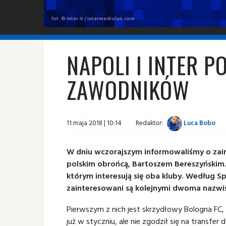
fot. © inter.it / intermediolan.com
NAPOLI I INTER P
ZAWODNIKÓW
11 maja 2018 | 10:14
Redaktor:
Luca Bobo
W dniu wczorajszym informowaliśmy o zain
polskim obrońcą, Bartoszem Bereszyńskim.
którym interesują się oba kluby. Według Sp
zainteresowani są kolejnymi dwoma nazwi
Pierwszym z nich jest skrzydłowy Bologna FC, 
już w styczniu, ale nie zgodził się na transf