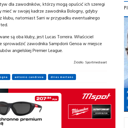
yw dla zawodników, którzy mogą opuścić ich szeregi
P
by mieć w swojej kadrze zawodnika Bologny, gdyby
z klubu, natomiast Sarri w przypadku ewentualnego
ted.
e są oba kluby, jest Lucas Torreira. Właściciel
ilnie sprowadzić zawodnika Sampdorii Genoa w miejsce
lubów angielskiej Premier League.
Źródło:
Sportmediaset
ogna
antonio candreva
dries mertens
L