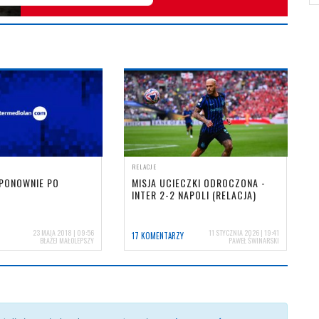
RELACJE
 PONOWNIE PO
MISJA UCIECZKI ODROCZONA -
INTER 2-2 NAPOLI (RELACJA)
23 MAJA 2018 | 09:56
11 STYCZNIA 2026 | 19:41
17 KOMENTARZY
BŁAŻEJ MAŁOLEPSZY
PAWEŁ ŚWINARSKI