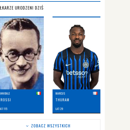
IŁKARZE URODZENI DZIŚ
ANNIBALE
MARCUS
FROSSI
THURAM
AT: 115
LAT: 29
ZOBACZ WSZYSTKICH