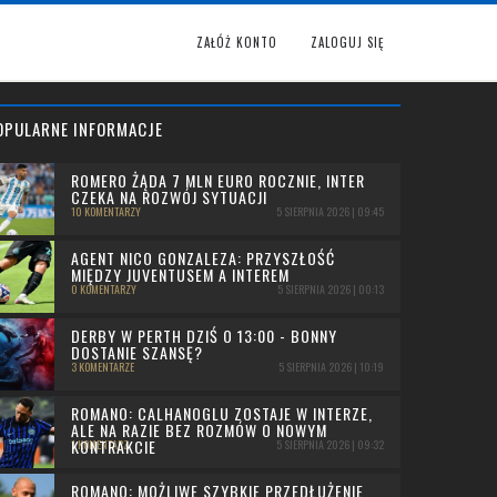
ZAŁÓŻ KONTO
ZALOGUJ SIĘ
OPULARNE INFORMACJE
ROMERO ŻĄDA 7 MLN EURO ROCZNIE, INTER
CZEKA NA ROZWÓJ SYTUACJI
10 KOMENTARZY
5 SIERPNIA 2026 | 09:45
AGENT NICO GONZALEZA: PRZYSZŁOŚĆ
MIĘDZY JUVENTUSEM A INTEREM
0 KOMENTARZY
5 SIERPNIA 2026 | 00:13
DERBY W PERTH DZIŚ O 13:00 - BONNY
DOSTANIE SZANSĘ?
3 KOMENTARZE
5 SIERPNIA 2026 | 10:19
ROMANO: CALHANOGLU ZOSTAJE W INTERZE,
ALE NA RAZIE BEZ ROZMÓW O NOWYM
KONTRAKCIE
1 KOMENTARZ
5 SIERPNIA 2026 | 09:32
ROMANO: MOŻLIWE SZYBKIE PRZEDŁUŻENIE