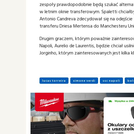
zespoły prawdopodobnie będą szukać alternat
w letnim oknie transferowym. Spaletti chciał
Antonio Candreva zdecydował się na odejście 
transferu Driesa Mertensa do Manchesteru Uni
Drugim graczem, którym poważnie zainteresowan
Napoli, Aurelio de Laurentis, będzie chciał us
Jorginho, którym zainteresowanych jest kilka k
lucas torreira
simone verdi
ssc napoli
bol