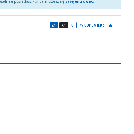
żeli nie posiadasz konta, możesz się
zarejestrować
.
0
ODPOWIEDZ