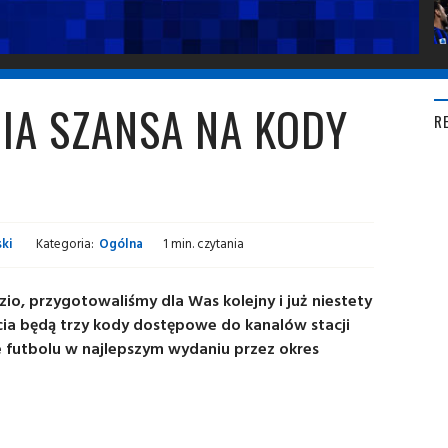
IA SZANSA NA KODY
R
ki
Kategoria:
Ogólna
1 min. czytania
zio
, przygotowaliśmy dla Was kolejny i już niestety
cia będą trzy kody dostępowe do kanalów stacji
 futbolu w najlepszym wydaniu przez okres