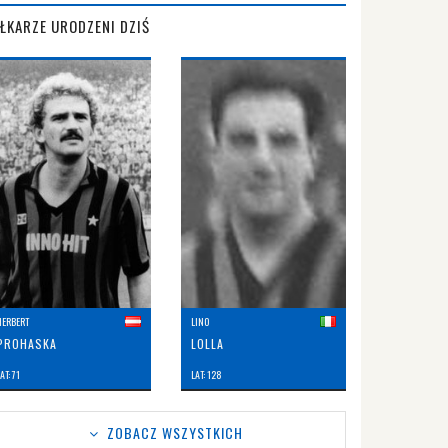
IŁKARZE URODZENI DZIŚ
HERBERT
LINO
PROHASKA
LOLLA
AT: 71
LAT: 128
ZOBACZ WSZYSTKICH