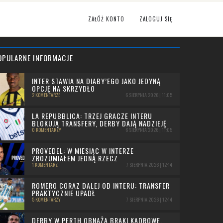
ZAŁÓŻ KONTO
ZALOGUJ SIĘ
OPULARNE INFORMACJE
INTER STAWIA NA DIABY’EGO JAKO JEDYNĄ
OPCJĘ NA SKRZYDŁO
2 KOMENTARZE
6 SIERPNIA 2026 | 11:05
LA REPUBBLICA: TRZEJ GRACZE INTERU
BLOKUJĄ TRANSFERY, DERBY DAJĄ NADZIEJĘ
0 KOMENTARZY
6 SIERPNIA 2026 | 11:05
PROVEDEL: W MIESIĄC W INTERZE
ZROZUMIAŁEM JEDNĄ RZECZ
1 KOMENTARZ
7 SIERPNIA 2026 | 12:14
ROMERO CORAZ DALEJ OD INTERU: TRANSFER
PRAKTYCZNIE UPADŁ
5 KOMENTARZY
7 SIERPNIA 2026 | 12:14
DERBY W PERTH OBNAŻA BRAKI KADROWE.