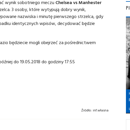
ć wynik sobotniego meczu
Chelsea vs Manhester
P
zelca. 3 osoby, które wytypują dobry wynik,
powane nazwiska i minutę pierwszego strzelca, gdy
zypadku identycznych wpisów, decydować będzie
Lazio będziecie mogli obejrzeć za pośrednictwem
źniej do 19.05.2018 do godziny 17:55
L
Źródło:
inf.własna