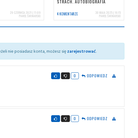
STRACH. AUTOBIOGRAFIA
29 CZERWCA 2021 | 11:09
30 MAJA 2025 | 16:15
4 KOMENTARZE
PAWEŁ ŚWINARSKI
PAWEŁ ŚWINARSKI
żeli nie posiadasz konta, możesz się
zarejestrować
.
0
ODPOWIEDZ
0
ODPOWIEDZ