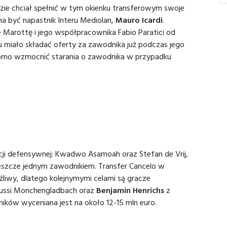
ie chciał spełnić w tym okienku transferowym swoje
ma być napastnik Interu Mediolan,
Mauro Icardi
.
Marottę i jego współpracownika Fabio Paratici od
u miało składać oferty za zawodnika już podczas jego
omo wzmocnić starania o zawodnika w przypadku
ji defensywnej: Kwadwo Asamoah oraz Stefan de Vrij,
jeszcze jednym zawodnikiem. Transfer Cancelo w
liwy, dlatego kolejnymymi celami są gracze
ussi Monchengladbach oraz
Benjamin Henrichs
z
ików wyceniana jest na około 12-15 mln euro.