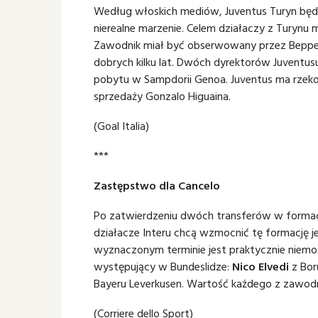
Według włoskich mediów, Juventus Turyn będz
nierealne marzenie. Celem działaczy z Turynu 
Zawodnik miał być obserwowany przez Beppe 
dobrych kilku lat. Dwóch dyrektorów Juventus
pobytu w Sampdorii Genoa. Juventus ma rzek
sprzedaży Gonzalo Higuaina.
(
Goal Italia)
***
Zastępstwo dla Cancelo
Po zatwierdzeniu dwóch transferów w formac
działacze Interu chcą wzmocnić tę formację 
wyznaczonym terminie jest praktycznie niemoż
występujący w Bundeslidze:
Nico Elvedi
z Bor
Bayeru Leverkusen. Wartość każdego z zawodn
(Corriere dello Sport)