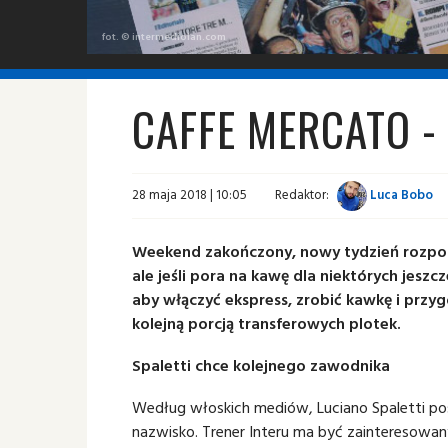
fot. © intermediolan.com
CAFFE MERCATO -
28 maja 2018 | 10:05
Redaktor:
Luca Bobo
Weekend zakończony, nowy tydzień rozpocz
ale jeśli pora na kawę dla niektórych jeszc
aby włączyć ekspress, zrobić kawkę i prz
kolejną porcją transferowych plotek.
Spaletti chce kolejnego zawodnika
Według włoskich mediów, Luciano Spaletti pos
nazwisko. Trener Interu ma być zainteresow