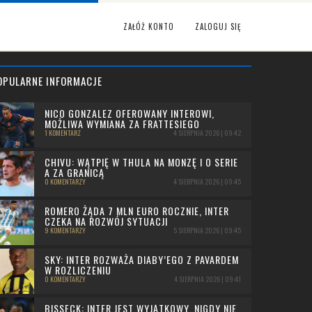
ZAŁÓŻ KONTO
ZALOGUJ SIĘ
OPULARNE INFORMACJE
NICO GONZALEZ OFEROWANY INTEROWI,
MOŻLIWA WYMIANA ZA FRATTESIEGO
1 KOMENTARZ
4 SIERPNIA 2026 | 09:42
CHIVU: WĄTPIĘ W THULA NA MONZĘ I O SERIE
A ZA GRANICĄ
0 KOMENTARZY
4 SIERPNIA 2026 | 09:45
ROMERO ŻĄDA 7 MLN EURO ROCZNIE, INTER
CZEKA NA ROZWÓJ SYTUACJI
9 KOMENTARZY
5 SIERPNIA 2026 | 09:45
SKY: INTER ROZWAŻA DIABY’EGO Z PAVARDEM
W ROZLICZENIU
0 KOMENTARZY
4 SIERPNIA 2026 | 09:41
BISSECK: INTER JEST WYJĄTKOWY, NIGDY NIE