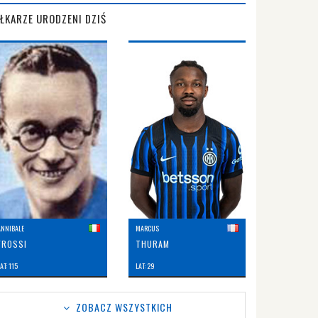
IŁKARZE URODZENI DZIŚ
ANNIBALE
MARCUS
FROSSI
THURAM
AT: 115
LAT: 29
ZOBACZ WSZYSTKICH