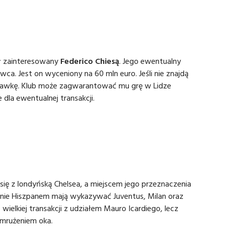
ył zainteresowany
Federico Chiesą
. Jego ewentualny
ca. Jest on wyceniony na 60 mln euro. Jeśli nie znajdą
stawkę. Klub może zagwarantować mu grę w Lidze
dla ewentualnej transakcji.
ę z londyńską Chelsea, a miejscem jego przeznaczenia
anie Hiszpanem mają wykazywać Juventus, Milan oraz
 wielkiej transakcji z udziałem Mauro Icardiego, lecz
ymrużeniem oka.