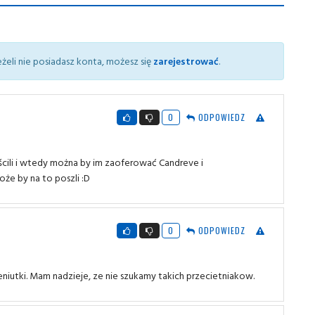
żeli nie posiadasz konta, możesz się
zarejestrować
.
0
ODPOWIEDZ
uścili i wtedy można by im zaoferować Candreve i
że by na to poszli :D
0
ODPOWIEDZ
eniutki. Mam nadzieje, ze nie szukamy takich przecietniakow.