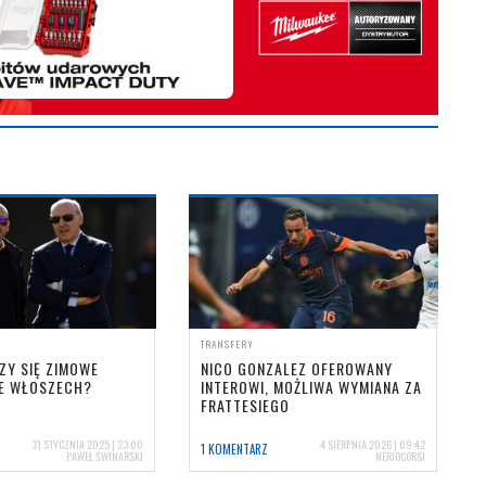
TRANSFERY
ZY SIĘ ZIMOWE
NICO GONZALEZ OFEROWANY
E WŁOSZECH?
INTEROWI, MOŻLIWA WYMIANA ZA
FRATTESIEGO
31 STYCZNIA 2025 | 23:00
4 SIERPNIA 2026 | 09:42
1 KOMENTARZ
PAWEŁ ŚWINARSKI
NERIOCORSI