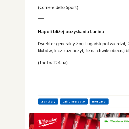
(Corriere dello Sport)
***
Napoli bliżej pozyskania Lunina
Dyrektor generalny Zorji Lugańsk potwierdził,
klubów, lecz zaznaczył, że na chwilę obecną bl
(
football24.ua)
transfery
caffe mercato
mercato