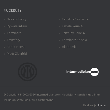
NA SKRÓTY
» Baza piłkarzy
» Ten dzień w historii
» Rywale Interu
» Tabela Serie A
» Terminarz
» Strzelcy Serie A
» Transfery
» Terminarz Serie A
» Kadra Interu
» Akademia
» Piotr Zieliński
© Copyright © 2002-2026 intermediolan.com Nieoficjalny serwis klubu Inter
Mediolan. Wszelkie prawa zastrzeżone.
Realizacja:
Planar