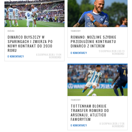
OGÓLNA
TRANSFERY
DIMARCO BŁYSZCZY W
ROMANO: MOŻLIWE SZYBKIE
SPARINGACH I ZMIERZA PO
PRZEDŁUŻENIE KONTRAKTU
NOWY KONTRAKT DO 2030
DIMARCO Z INTEREM
ROKU
5 SIERPNIA 2026 | 00:13
0 KOMENTARZY
NERIOCORSI
6 SIERPNIA 2026 | 11:04
0 KOMENTARZY
NERIOCORSI
TRANSFERY
TOTTENHAM BLOKUJE
TRANSFER ROMERO DO
ARSENALU, ATLETICO
FAWORYTEM
8 SIERPNIA 2026 | 17:26
0 KOMENTARZY
NERIOCORSI