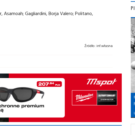
P
iar, Asamoah; Gagliardini, Borja Valero; Politano,
Źródło:
inf.własna
L