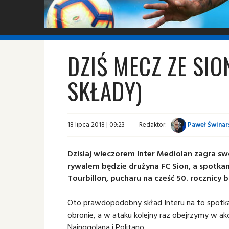
fot. © inter.it
DZIŚ MECZ ZE SI
SKŁADY)
18 lipca 2018 | 09:23
Redaktor:
Paweł Świnar
Dzisiaj wieczorem Inter Mediolan zagra sw
rywalem będzie drużyna FC Sion, a spotk
Tourbillon, pucharu na cześć 50. rocznicy 
Oto prawdopodobny skład Interu na to spotka
obronie, a w ataku kolejny raz obejrzymy w 
Nainggolana i Politano.