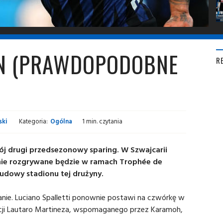
ON (PRAWDOPODOBNE
R
ski
Kategoria:
Ogólna
1 min. czytania
ój drugi przedsezonowy sparing. W Szwajcarii
anie rozgrywane będzie w ramach Trophée de
budowy stadionu tej drużyny.
nie. Luciano Spalletti ponownie postawi na czwórkę w
akcji Lautaro Martineza, wspomaganego przez Karamoh,