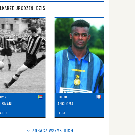
IŁKARZE URODZENI DZIŚ
EDWIN
JOCELYN
FIRMANI
ANGLOMA
AT: 93
LAT: 61
ZOBACZ WSZYSTKICH