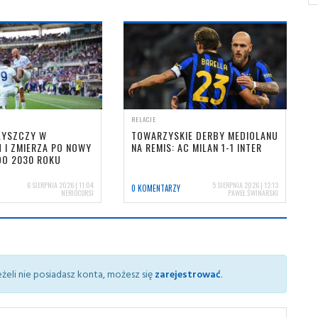
RELACJE
ŁYSZCZY W
TOWARZYSKIE DERBY MEDIOLANU
 I ZMIERZA PO NOWY
NA REMIS: AC MILAN 1-1 INTER
DO 2030 ROKU
6 SIERPNIA 2026 | 11:04
5 SIERPNIA 2026 | 12:13
0 KOMENTARZY
NERIOCORSI
PAWEŁ ŚWINARSKI
żeli nie posiadasz konta, możesz się
zarejestrować
.