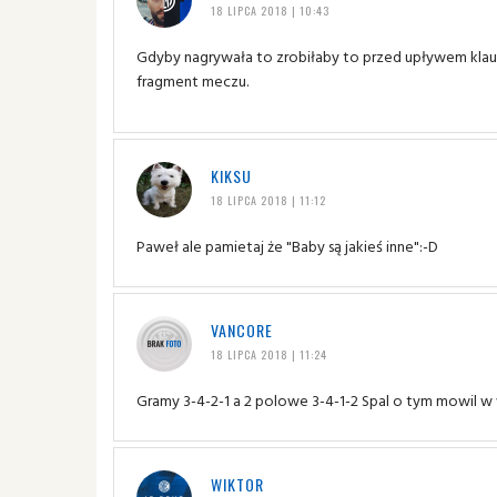
18 LIPCA 2018 | 10:43
Gdyby nagrywała to zrobiłaby to przed upływem klauzul
fragment meczu.
KIKSU
18 LIPCA 2018 | 11:12
Paweł ale pamietaj że "Baby są jakieś inne":-D
VANCORE
18 LIPCA 2018 | 11:24
Gramy 3-4-2-1 a 2 polowe 3-4-1-2 Spal o tym mowil w
WIKTOR