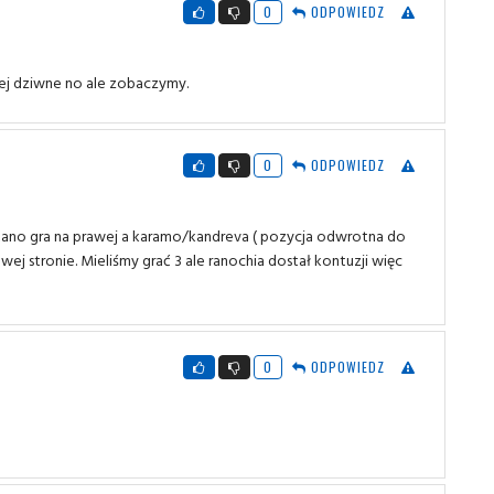
0
ODPOWIEDZ
ej dziwne no ale zobaczymy.
0
ODPOWIEDZ
ano gra na prawej a karamo/kandreva ( pozycja odwrotna do
wej stronie. Mieliśmy grać 3 ale ranochia dostał kontuzji więc
0
ODPOWIEDZ