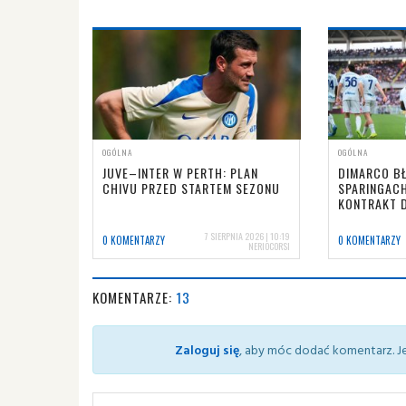
OGÓLNA
OGÓLNA
JUVE–INTER W PERTH: PLAN
DIMARCO B
CHIVU PRZED STARTEM SEZONU
SPARINGACH
KONTRAKT 
7 SIERPNIA 2026 | 10:19
0 KOMENTARZY
0 KOMENTARZY
NERIOCORSI
KOMENTARZE:
13
Zaloguj się
, aby móc dodać komentarz. Je