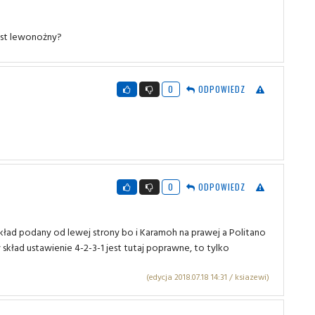
jest lewonożny?
0
ODPOWIEDZ
0
ODPOWIEDZ
skład podany od lewej strony bo i Karamoh na prawej a Politano
skład ustawienie 4-2-3-1 jest tutaj poprawne, to tylko
(edycja 2018.07.18 14:31 / ksiazewi)