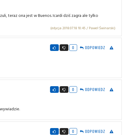
i, teraz ona jest w Buenos. Icardi dziś zagra ale tylko
(edycja 2018.07.18 10:45 / Paweł Świnarski)
0
ODPOWIEDZ
0
ODPOWIEDZ
 wywiadzie.
0
ODPOWIEDZ