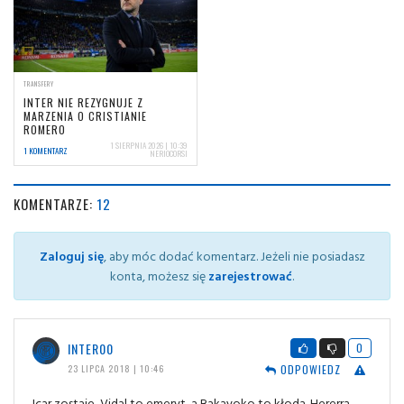
TRANSFERY
INTER NIE REZYGNUJE Z
MARZENIA O CRISTIANIE
ROMERO
1 SIERPNIA 2026 | 10:39
1 KOMENTARZ
NERIOCORSI
KOMENTARZE:
12
Zaloguj się
, aby móc dodać komentarz. Jeżeli nie posiadasz
konta, możesz się
zarejestrować
.
INTER00
0
ODPOWIEDZ
23 LIPCA 2018 | 10:46
Icar zostaje, Vidal to emeryt, a Bakayoko to kłoda. Hererra