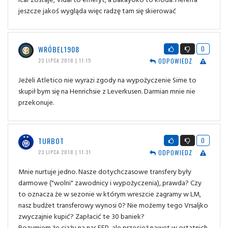
jeszcze jakoś wygląda więc radzę tam się skierować
WRÓBEL1908
0
ODPOWIEDZ
23 LIPCA 2018 | 11:15
Jeżeli Atletico nie wyrazi zgody na wypożyczenie Sime to
skupił bym się na Henrichsie z Leverkusen. Darmian mnie nie
przekonuje.
TURBOT
0
ODPOWIEDZ
23 LIPCA 2018 | 11:31
Mnie nurtuje jedno. Nasze dotychczasowe transfery były
darmowe ("wolni" zawodnicy i wypożyczenia), prawda? Czy
to oznacza że w sezonie w którym wreszcie zagramy w LM,
nasz budżet transferowy wynosi 0? Nie możemy tego Vrsaljko
zwyczajnie kupić? Zapłacić te 30 baniek?
Rozumiem że ciąży na nas FFP, ale przecież nawet w ostatnich,