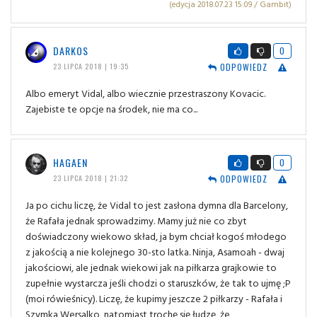
(edycja 2018.07.23 15:09 / Gambit)
DARKOS
0
ODPOWIEDZ
23 LIPCA 2018 | 19:35
Albo emeryt Vidal, albo wiecznie przestraszony Kovacic.
Zajebiste te opcje na środek, nie ma co...
HAGAEN
0
ODPOWIEDZ
23 LIPCA 2018 | 21:32
Ja po cichu liczę, że Vidal to jest zasłona dymna dla Barcelony,
że Rafała jednak sprowadzimy. Mamy już nie co zbyt
doświadczony wiekowo skład, ja bym chciał kogoś młodego
z jakością a nie kolejnego 30-sto latka. Ninja, Asamoah - dwaj
jakościowi, ale jednak wiekowi jak na piłkarza grajkowie to
zupełnie wystarcza jeśli chodzi o staruszków, że tak to ujmę ;P
(moi rówieśnicy). Liczę, że kupimy jeszcze 2 piłkarzy - Rafała i
Szymka Wersalko, natomiast trochę się łudzę, że