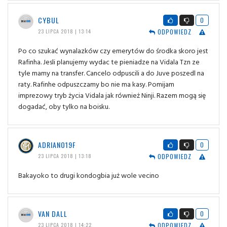
CYBUL
0
ODPOWIEDZ
23 LIPCA 2018 | 13:14
Po co szukać wynalazków czy emerytów do środka skoro jest
Rafinha. Jesli planujemy wydac te pieniadze na Vidala Tzn ze
tyle mamy na transfer. Cancelo odpuscili a do Juve poszedl na
raty. Rafinhe odpuszczamy bo nie ma kasy. Pomijam
imprezowy tryb życia Vidala jak również Ninji. Razem mogą się
dogadać, oby tylko na boisku.
ADRIANO19F
0
ODPOWIEDZ
23 LIPCA 2018 | 13:18
Bakayoko to drugi kondogbia już wole vecino
VAN DALL
0
ODPOWIEDZ
23 LIPCA 2018 | 14:22