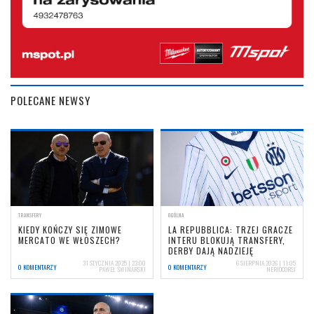
POLECANE NEWSY
TRANSFERY
OGÓLNA
KIEDY KOŃCZY SIĘ ZIMOWE
LA REPUBBLICA: TRZEJ GRACZE
MERCATO WE WŁOSZECH?
INTERU BLOKUJĄ TRANSFERY,
DERBY DAJĄ NADZIEJĘ
31 STYCZNIA 2025 | 23:00
6 SIERPNIA 2026 | 11:05
0 KOMENTARZY
0 KOMENTARZY
PAWEŁ ŚWINARSKI
NERIOCORSI