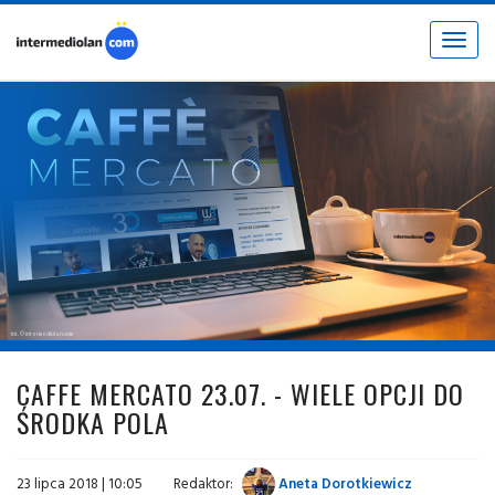
Toggle
navigat
fot. © intermediolan.com
CAFFE MERCATO 23.07. - WIELE OPCJI DO
ŚRODKA POLA
23 lipca 2018 | 10:05
Redaktor:
Aneta Dorotkiewicz