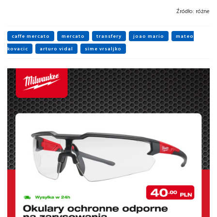
Źródło:
różne
caffe mercato
mercato
transfery
joao mario
mateo
kovacic
arturo vidal
sime vrsaljko