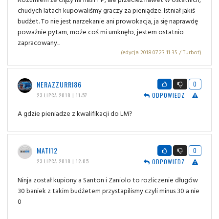
chudych latach kupowaliśmy graczy za pieniądze. Istniał jakiś
budżet. To nie jest narzekanie ani prowokacja, ja się naprawdę
poważnie pytam, może coś mi umknęło, jestem ostatnio
zapracowany...
(edycja 2018.07.23 11:35 / Turbot)
NERAZZURRI86
0
ODPOWIEDZ
23 LIPCA 2018 | 11:57
A gdzie pieniadze z kwalifikacji do LM?
MATI12
0
ODPOWIEDZ
23 LIPCA 2018 | 12:05
Ninja został kupiony a Santon i Zaniolo to rozliczenie długów
30 baniek z takim budżetem przystapilismy czyli minus 30 a nie
0