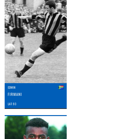
EDWIN
FIRMANI
LAT: 93