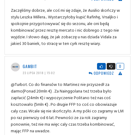
Zaczęliśmy dobrze, ale coś mi się zdaje, że Ausilio skończy w
stylu Leszka Millera... Wystarczyłoby kupić Rafinhę, Vrsaljko i
spokojnie przygotowywać się do sezonu, ale oni będą
kombinować przez resztę mercato i nic dobrego z tego nie
wyjdzie. I słowo daję, że jak zobaczę u nas dziada Vidala za
jakieś 30 baniek, to stracę w ten cyrk resztę wiary.
GAMBIT
0
ODPOWIEDZ
23 LIPCA 2018 | 15:02
@Turbot. Co do finansów to Martinez nie przyszedł za
darmo(Ponad 20mln €) . Za Nainggolana też trzeba było
zapłacić (24mln €) i wypozyczenie Politano też nas coś
kosztowało (5mln €) . Po drugie FFP to coś co obowiazuje
caly czas. Wcale się nie skończyło. A my póki co zagramy w LM
po raz pierwszy od 6 lat. Pewności ze za rok zagramy
ponownie, też nie ma więc caly czas trzeba kombinować,
mając FFP na uwadze.