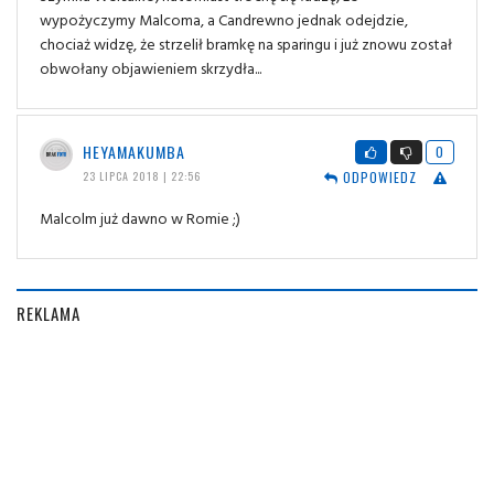
wypożyczymy Malcoma, a Candrewno jednak odejdzie,
chociaż widzę, że strzelił bramkę na sparingu i już znowu został
obwołany objawieniem skrzydła...
HEYAMAKUMBA
0
ODPOWIEDZ
23 LIPCA 2018 | 22:56
Malcolm już dawno w Romie ;)
REKLAMA