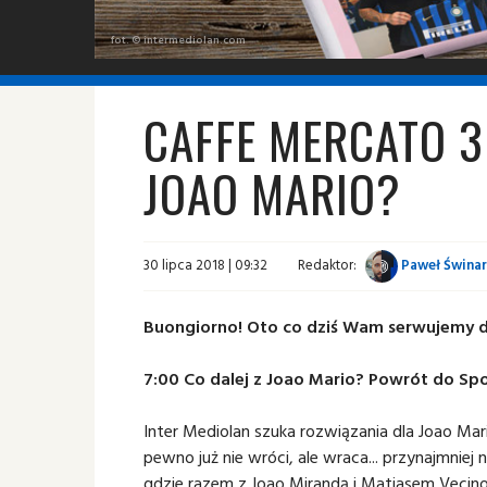
fot. © intermediolan.com
CAFFE MERCATO 30
JOAO MARIO?
30 lipca 2018 | 09:32
Redaktor:
Paweł Świnar
Buongiorno! Oto co dziś Wam serwujemy do 
7:00 Co dalej z Joao Mario? Powrót do Sp
Inter Mediolan szuka rozwiązania dla Joao Ma
pewno już nie wróci, ale wraca... przynajmniej 
gdzie razem z Joao Mirandą i Matiasem Vecino