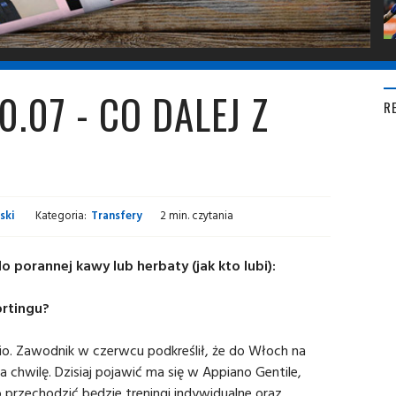
.07 - CO DALEJ Z
R
ski
Kategoria:
Transfery
2 min. czytania
porannej kawy lub herbaty (jak kto lubi):
ortingu?
rio. Zawodnik w czerwcu podkreślił, że do Włoch na
na chwilę. Dzisiaj pojawić ma się w Appiano Gentile,
 przechodzić będzie treningi indywidualne oraz