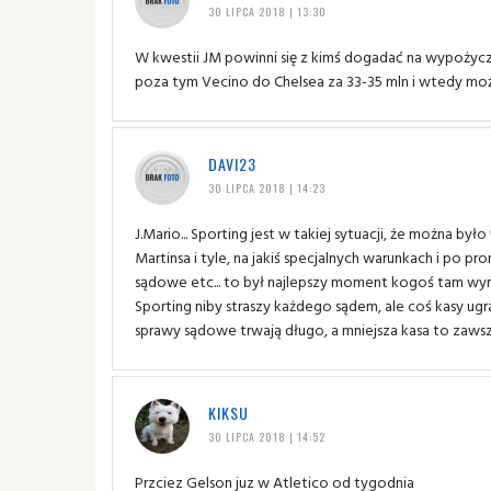
30 LIPCA 2018 | 13:30
W kwestii JM powinni się z kimś dogadać na wypożyc
poza tym Vecino do Chelsea za 33-35 mln i wtedy możn
DAVI23
30 LIPCA 2018 | 14:23
J.Mario... Sporting jest w takiej sytuacji, że można 
Martinsa i tyle, na jakiś specjalnych warunkach i po pr
sądowe etc... to był najlepszy moment kogoś tam wyrw
Sporting niby straszy każdego sądem, ale coś kasy ugr
sprawy sądowe trwają długo, a mniejsza kasa to zawsze
KIKSU
30 LIPCA 2018 | 14:52
Przciez Gelson juz w Atletico od tygodnia