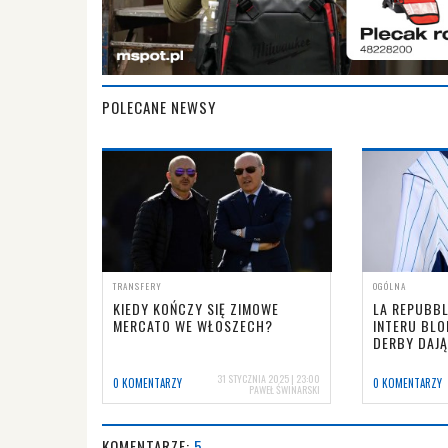
POLECANE NEWSY
TRANSFERY
OGÓLNA
KIEDY KOŃCZY SIĘ ZIMOWE
LA REPUBBL
MERCATO WE WŁOSZECH?
INTERU BLO
DERBY DAJĄ
31 STYCZNIA 2025 | 23:00
0 KOMENTARZY
0 KOMENTARZY
PAWEŁ ŚWINARSKI
KOMENTARZE:
5