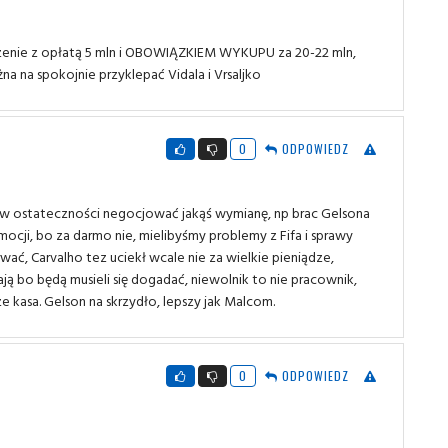
zenie z opłatą 5 mln i OBOWIĄZKIEM WYKUPU za 20-22 mln,
a na spokojnie przyklepać Vidala i Vrsaljko
0
ODPOWIEDZ
było w ostateczności negocjować jakąś wymianę, np brac Gelsona
omocji, bo za darmo nie, mielibyśmy problemy z Fifa i sprawy
ać, Carvalho tez uciekł wcale nie za wielkie pieniądze,
ają bo będą musieli się dogadać, niewolnik to nie pracownik,
 kasa. Gelson na skrzydło, lepszy jak Malcom.
0
ODPOWIEDZ