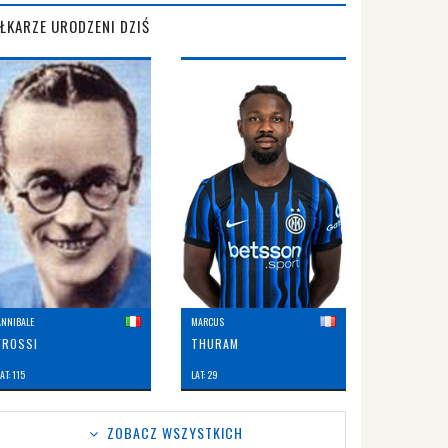
IŁKARZE URODZENI DZIŚ
ANNIBALE
MARCUS
FROSSI
THURAM
AT: 115
LAT: 29
ZOBACZ WSZYSTKICH