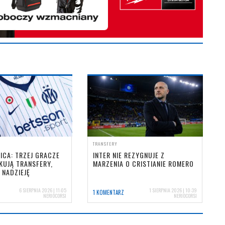
TRANSFERY
ICA: TRZEJ GRACZE
INTER NIE REZYGNUJE Z
KUJĄ TRANSFERY,
MARZENIA O CRISTIANIE ROMERO
 NADZIEJĘ
6 SIERPNIA 2026 | 11:05
1 SIERPNIA 2026 | 10:39
1 KOMENTARZ
NERIOCORSI
NERIOCORSI