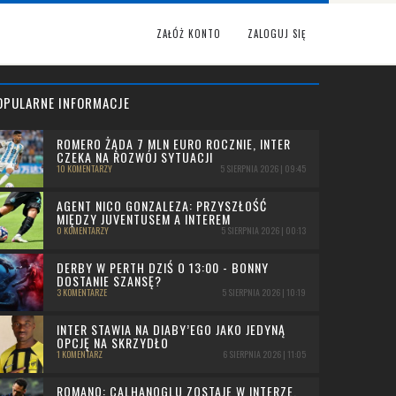
ZAŁÓŻ KONTO
ZALOGUJ SIĘ
OPULARNE INFORMACJE
ROMERO ŻĄDA 7 MLN EURO ROCZNIE, INTER
CZEKA NA ROZWÓJ SYTUACJI
10 KOMENTARZY
5 SIERPNIA 2026 | 09:45
AGENT NICO GONZALEZA: PRZYSZŁOŚĆ
MIĘDZY JUVENTUSEM A INTEREM
0 KOMENTARZY
5 SIERPNIA 2026 | 00:13
DERBY W PERTH DZIŚ O 13:00 - BONNY
DOSTANIE SZANSĘ?
3 KOMENTARZE
5 SIERPNIA 2026 | 10:19
INTER STAWIA NA DIABY’EGO JAKO JEDYNĄ
OPCJĘ NA SKRZYDŁO
1 KOMENTARZ
6 SIERPNIA 2026 | 11:05
ROMANO: CALHANOGLU ZOSTAJE W INTERZE,