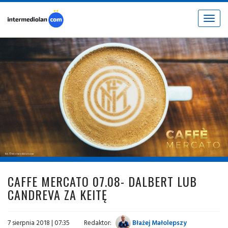
Toggle
navigat
fot. © intermediolan.com
CAFFE MERCATO 07.08- DALBERT LUB
CANDREVA ZA KEITĘ
7 sierpnia 2018 | 07:35
Redaktor:
Błażej Małolepszy