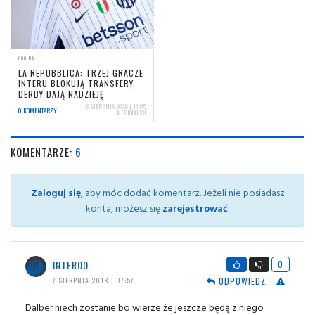
OGÓLNA
LA REPUBBLICA: TRZEJ GRACZE
INTERU BLOKUJĄ TRANSFERY,
DERBY DAJĄ NADZIEJĘ
6 SIERPNIA 2026 | 11:05
0 KOMENTARZY
NERIOCORSI
KOMENTARZE:
6
Zaloguj się
, aby móc dodać komentarz. Jeżeli nie posiadasz
konta, możesz się
zarejestrować
.
INTER00
0
ODPOWIEDZ
7 SIERPNIA 2018 | 07:57
Dalber niech zostanie bo wierze że jeszcze będą z niego