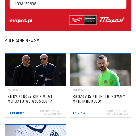
POLECANE NEWSY
TRANSFERY
TRANSFERY
KIEDY KOŃCZY SIĘ ZIMOWE
BROZOVIĆ: NIE INTERESOWAŁY
MERCATO WE WŁOSZECH?
MNIE INNE KLUBY
31 STYCZNIA 2025 | 23:00
23 MARCA 2022 | 17:07
0 KOMENTARZY
1 KOMENTARZ
PAWEŁ ŚWINARSKI
BŁAŻEJ MAŁOLEPSZY