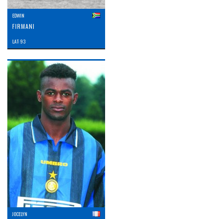
EDWIN
FIRMANI
LAT: 93
JOCELYN