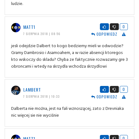
ludzie.
MATT1
0
ODPOWIEDZ
7 SIERPNIA 2018 | 08:56
jesli odejdzie Dalbert to kogo bedziemy mieli w odwodzie?
Gramy Dambrosio i Asamoahem, a w razie absencji ktoregos
kto wskoczy do skladu? Chyba ze faktycznie rozwazamy gre 3
obroncami i wtedy na skrzydla wchodza skrzydlowi
LAMBERT
0
ODPOWIEDZ
7 SIERPNIA 2018 | 10:33
Dalberta nie można, jest na fali wznoszącej, zato z Drevniaka
nic więcej sie nie wyciśnie
MATT1
0