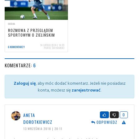
OGÓLNA
ROZMOWA Z PRZEGLĄDEM
SPORTOWYM O ZIELIŃSKIM
14 LUTEGO 2024 | 14:20
6 KOMENTARZY
PAWEŁ ŚWINARSKI
KOMENTARZE:
6
Zaloguj się
, aby móc dodać komentarz. Jeżeli nie posiadasz
konta, możesz się
zarejestrować
.
ANETA
0
DOROTKIEWICZ
ODPOWIEDZ
13 WRZEŚNIA 2018 | 20:11