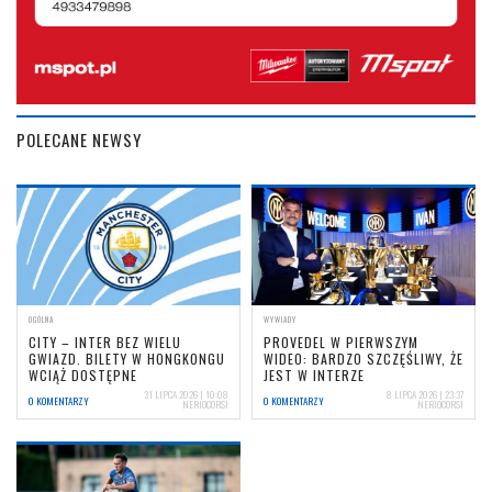
POLECANE NEWSY
OGÓLNA
WYWIADY
CITY – INTER BEZ WIELU
PROVEDEL W PIERWSZYM
GWIAZD. BILETY W HONGKONGU
WIDEO: BARDZO SZCZĘŚLIWY, ŻE
WCIĄŻ DOSTĘPNE
JEST W INTERZE
31 LIPCA 2026 | 10:08
8 LIPCA 2026 | 23:37
0 KOMENTARZY
0 KOMENTARZY
NERIOCORSI
NERIOCORSI