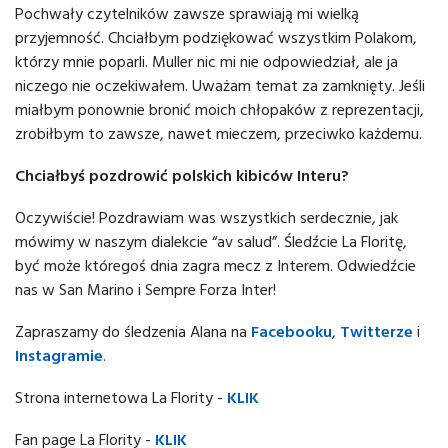
Pochwały czytelników zawsze sprawiają mi wielką
przyjemność. Chciałbym podziękować wszystkim Polakom,
którzy mnie poparli. Muller nic mi nie odpowiedział, ale ja
niczego nie oczekiwałem. Uważam temat za zamknięty. Jeśli
miałbym ponownie bronić moich chłopaków z reprezentacji,
zrobiłbym to zawsze, nawet mieczem, przeciwko każdemu.
Chciałbyś pozdrowić polskich kibiców Interu?
Oczywiście! Pozdrawiam was wszystkich serdecznie, jak
mówimy w naszym dialekcie “av salud”. Śledźcie La Floritę,
być może któregoś dnia zagra mecz z Interem. Odwiedźcie
nas w San Marino i Sempre Forza Inter!
Zapraszamy do śledzenia Alana na
Facebooku
,
Twitterze
i
Instagramie
.
Strona internetowa La Flority -
KLIK
Fan page La Flority -
KLIK