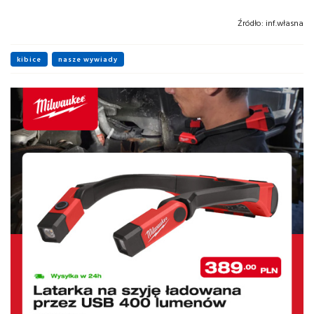
Źródło:
inf.własna
kibice
nasze wywiady