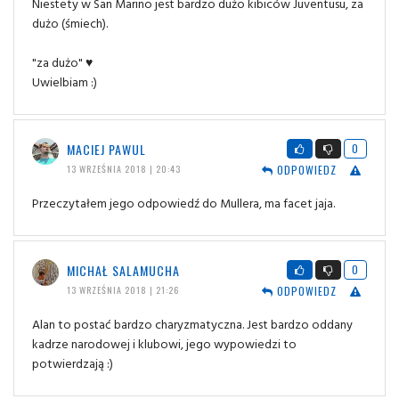
Niestety w San Marino jest bardzo dużo kibiców Juventusu, za
dużo (śmiech).
"za dużo" ♥
Uwielbiam :)
MACIEJ PAWUL
0
ODPOWIEDZ
13 WRZEŚNIA 2018 | 20:43
Przeczytałem jego odpowiedź do Mullera, ma facet jaja.
MICHAŁ SALAMUCHA
0
ODPOWIEDZ
13 WRZEŚNIA 2018 | 21:26
Alan to postać bardzo charyzmatyczna. Jest bardzo oddany
kadrze narodowej i klubowi, jego wypowiedzi to
potwierdzają :)