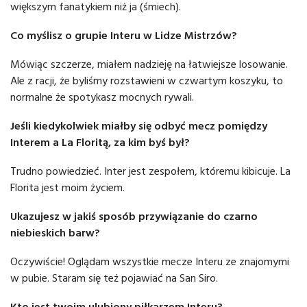
większym fanatykiem niż ja (śmiech).
Co myślisz o grupie Interu w Lidze Mistrzów?
Mówiąc szczerze, miałem nadzieję na łatwiejsze losowanie.
Ale z racji, że byliśmy rozstawieni w czwartym koszyku, to
normalne że spotykasz mocnych rywali.
Jeśli kiedykolwiek miałby się odbyć mecz pomiędzy
Interem a La Floritą, za kim byś był?
Trudno powiedzieć. Inter jest zespołem, któremu kibicuje. La
Florita jest moim życiem.
Ukazujesz w jakiś sposób przywiązanie do czarno
niebieskich barw?
Oczywiście! Oglądam wszystkie mecze Interu ze znajomymi
w pubie. Staram się też pojawiać na San Siro.
Kto jest twoim ulubiony piłkarzem Interu?