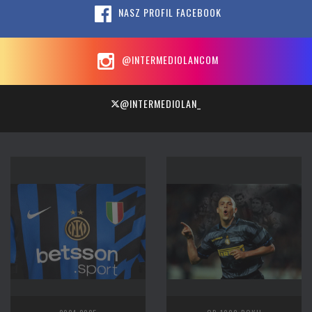
NASZ PROFIL FACEBOOK
@INTERMEDIOLANCOM
@INTERMEDIOLAN_