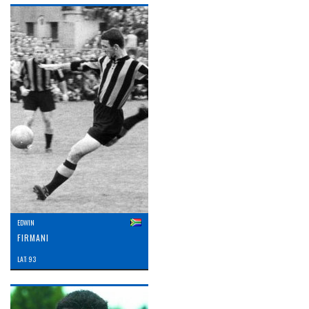
EDWIN
FIRMANI
LAT: 93