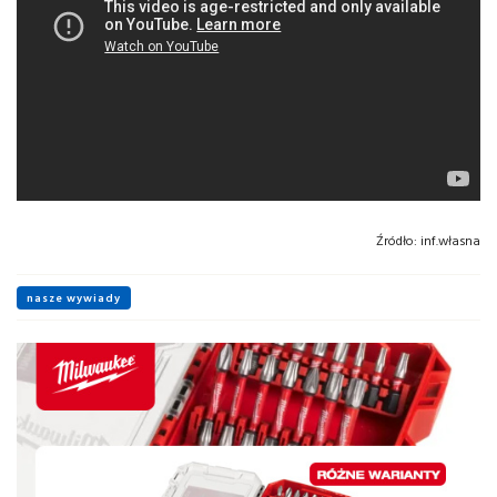
Źródło:
inf.własna
nasze wywiady