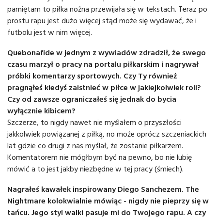
pamiętam to piłka nożna przewijała się w tekstach. Teraz po
prostu rapu jest dużo więcej stąd może się wydawać, że i
futbolu jest w nim więcej.
Quebonafide w jednym z wywiadów zdradził, że swego
czasu marzył o pracy na portalu piłkarskim i nagrywał
próbki komentarzy sportowych. Czy Ty również
pragnąłeś kiedyś zaistnieć w piłce w jakiejkolwiek roli?
Czy od zawsze ograniczałeś się jednak do bycia
wyłącznie kibicem?
Szczerze, to nigdy nawet nie myślałem o przyszłości
jakkolwiek powiązanej z piłką, no może oprócz szczeniackich
lat gdzie co drugi z nas myślał, że zostanie piłkarzem.
Komentatorem nie mógłbym być na pewno, bo nie lubię
mówić a to jest jakby niezbędne w tej pracy (śmiech).
Nagrałeś kawałek inspirowany Diego Sanchezem. The
Nightmare kolokwialnie mówiąc - nigdy nie pieprzy się w
tańcu. Jego styl walki pasuje mi do Twojego rapu. A czy