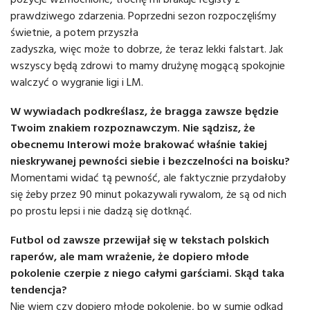
prawdziwego zdarzenia. Poprzedni sezon rozpoczęliśmy
świetnie, a potem przyszła
zadyszka, więc może to dobrze, że teraz lekki falstart. Jak
wszyscy będą zdrowi to mamy drużynę mogącą spokojnie
walczyć o wygranie ligi i LM.
W wywiadach podkreślasz, że bragga zawsze będzie
Twoim znakiem rozpoznawczym. Nie sądzisz, że
obecnemu Interowi może brakować właśnie takiej
nieskrywanej pewności siebie i bezczelności na boisku?
Momentami widać tą pewność, ale faktycznie przydałoby
się żeby przez 90 minut pokazywali rywalom, że są od nich
po prostu lepsi i nie dadzą się dotknąć.
Futbol od zawsze przewijał się w tekstach polskich
raperów, ale mam wrażenie, że dopiero młode
pokolenie czerpie z niego całymi garściami. Skąd taka
tendencja?
Nie wiem czy dopiero młode pokolenie, bo w sumie odkąd