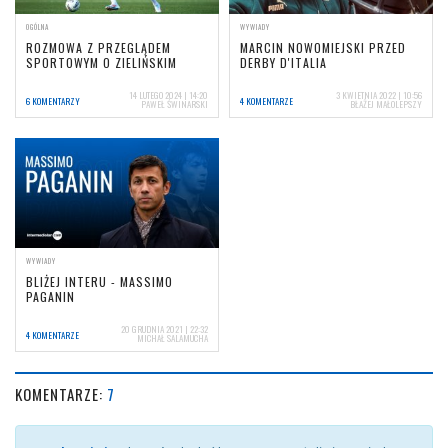
OGÓLNA
WYWIADY
ROZMOWA Z PRZEGLĄDEM
MARCIN NOWOMIEJSKI PRZED
SPORTOWYM O ZIELIŃSKIM
DERBY D'ITALIA
14 LUTEGO 2024 | 14:20
3 KWIETNIA 2022 | 10:56
6 KOMENTARZY
4 KOMENTARZE
PAWEŁ ŚWINARSKI
BŁAŻEJ MAŁOLEPSZY
WYWIADY
BLIŻEJ INTERU - MASSIMO
PAGANIN
20 GRUDNIA 2021 | 22:32
4 KOMENTARZE
MICHAŁ SALAMUCHA
KOMENTARZE:
7