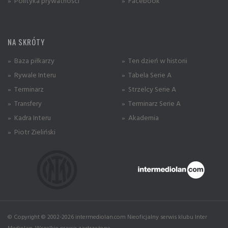
» Polityka prywatności
» Facebook
NA SKRÓTY
» Baza piłkarzy
» Ten dzień w historii
» Rywale Interu
» Tabela Serie A
» Terminarz
» Strzelcy Serie A
» Transfery
» Terminarz Serie A
» Kadra Interu
» Akademia
» Piotr Zieliński
© Copyright © 2002-2026 intermediolan.com Nieoficjalny serwis klubu Inter
Mediolan. Wszelkie prawa zastrzeżone.