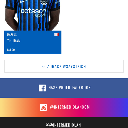
MARCUS
THURAM
LAT: 29
ZOBACZ WSZYSTKICH
NASZ PROFIL FACEBOOK
@INTERMEDIOLANCOM
@INTERMEDIOLAN_