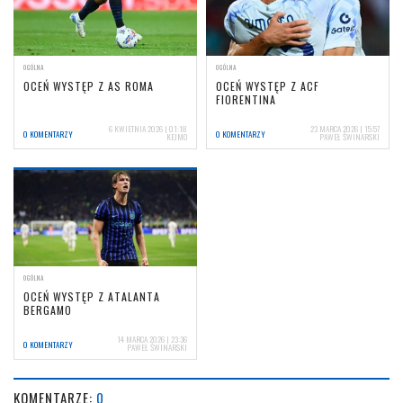
OGÓLNA
OGÓLNA
OCEŃ WYSTĘP Z AS ROMA
OCEŃ WYSTĘP Z ACF
FIORENTINA
6 KWIETNIA 2026 | 01:18
23 MARCA 2026 | 15:57
0 KOMENTARZY
0 KOMENTARZY
KEJMO
PAWEŁ ŚWINARSKI
OGÓLNA
OCEŃ WYSTĘP Z ATALANTA
BERGAMO
14 MARCA 2026 | 23:36
0 KOMENTARZY
PAWEŁ ŚWINARSKI
KOMENTARZE:
0