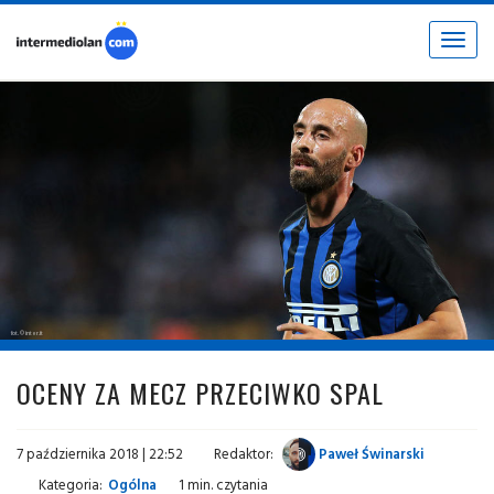
Toggle
navigat
fot. © inter.it
OCENY ZA MECZ PRZECIWKO SPAL
7 października 2018 | 22:52
Redaktor:
Paweł Świnarski
Kategoria:
Ogólna
1 min. czytania