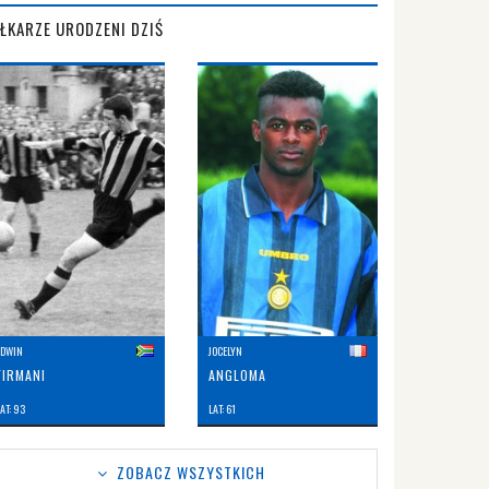
IŁKARZE URODZENI DZIŚ
EDWIN
JOCELYN
FIRMANI
ANGLOMA
AT: 93
LAT: 61
ZOBACZ WSZYSTKICH