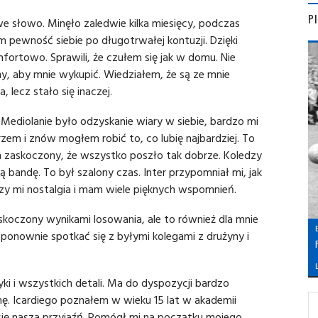
P
we słowo. Minęło zaledwie kilka miesięcy, podczas
 pewność siebie po długotrwałej kontuzji. Dzięki
fortowo. Sprawili, że czułem się jak w domu. Nie
ny, aby mnie wykupić. Wiedziałem, że są ze mnie
lecz stało się inaczej.
ediolanie było odzyskanie wiary w siebie, bardzo mi
zem i znów mogłem robić to, co lubię najbardziej. To
m zaskoczony, że wszystko poszło tak dobrze. Koledzy
ą bandę. To był szalony czas. Inter przypomniał mi, jak
szy mi nostalgia i mam wiele pięknych wspomnień.
koczony wynikami losowania, ale to również dla mnie
nownie spotkać się z byłymi kolegami z drużyny i
L
ki i wszystkich detali. Ma do dyspozycji bardzo
ę. Icardiego poznałem w wieku 15 lat w akademii
 się nasza przyjaźń. Pomógł mi na początku mojego