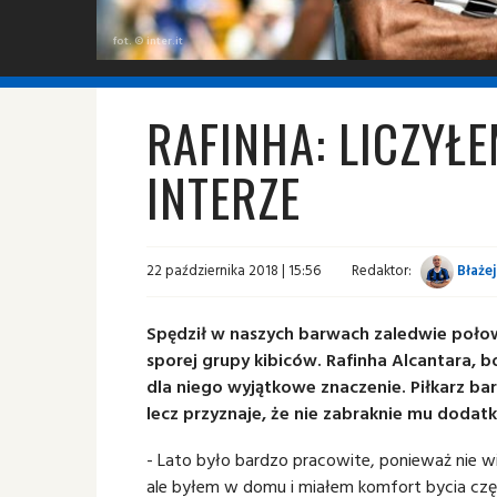
fot. © inter.it
RAFINHA: LICZYŁE
INTERZE
22 października 2018 | 15:56
Redaktor:
Błażej
Spędził w naszych barwach zaledwie połow
sporej grupy kibiców. Rafinha Alcantara, 
dla niego wyjątkowe znaczenie. Piłkarz b
lecz przyznaje, że nie zabraknie mu doda
- Lato było bardzo pracowite, ponieważ nie w
ale byłem w domu i miałem komfort bycia częś