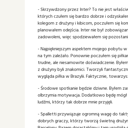
- Skrzywdzony przez Inter? To nie jest właści
których czułem się bardzo dobrze i odzyskałem
kolegom z drużyny i kibicom, poczułem się kom
planowałem odejścia. Inter nie był zobowiąza
zadowoleni, więc spodziewałem się pozostania, 
- Najpiękniejszym aspektem mojego pobytu w M
na tym zależało. Ponownie poczułem się piłkar
trudne, ale niesamowite doświadczenie. Byłe
z drużyny byli znakomici. Tworzyli fantastyczn
wygląda piłka w Brazylii. Faktycznie, towarzy
- Środowe spotkanie będzie dziwne. Byłem zas
olbrzymia motywacja. Dodatkowo będę mógł po
ludźmi, którzy tak dobrze mnie przyjęli.
- Spalletti przywiązuje ogromną wagę do takty
dobrych graczy, którzy tworzą świetną drużyn
Barcelony. Razem dorastaliśmy i tam urodziła