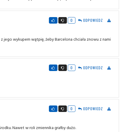
0
ODPOWIEDZ
e z jego wykupem wątpię, żeby Barcelona chciała znowu z nami
0
ODPOWIEDZ
0
ODPOWIEDZ
 środku. Nawet w roli zmiennika grałby dużo.