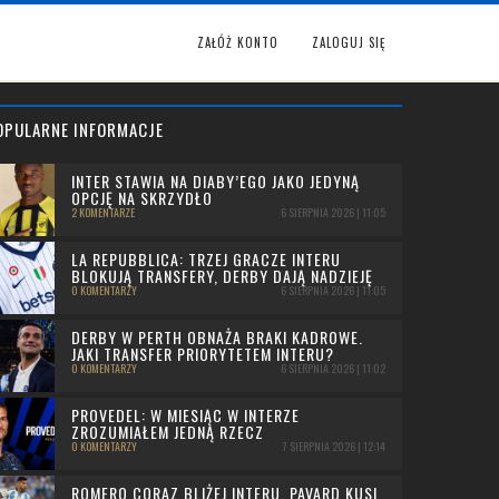
ZAŁÓŻ KONTO
ZALOGUJ SIĘ
OPULARNE INFORMACJE
INTER STAWIA NA DIABY’EGO JAKO JEDYNĄ
OPCJĘ NA SKRZYDŁO
2 KOMENTARZE
6 SIERPNIA 2026 | 11:05
LA REPUBBLICA: TRZEJ GRACZE INTERU
BLOKUJĄ TRANSFERY, DERBY DAJĄ NADZIEJĘ
0 KOMENTARZY
6 SIERPNIA 2026 | 11:05
DERBY W PERTH OBNAŻA BRAKI KADROWE.
JAKI TRANSFER PRIORYTETEM INTERU?
0 KOMENTARZY
6 SIERPNIA 2026 | 11:02
PROVEDEL: W MIESIĄC W INTERZE
ZROZUMIAŁEM JEDNĄ RZECZ
0 KOMENTARZY
7 SIERPNIA 2026 | 12:14
ROMERO CORAZ BLIŻEJ INTERU, PAVARD KUSI