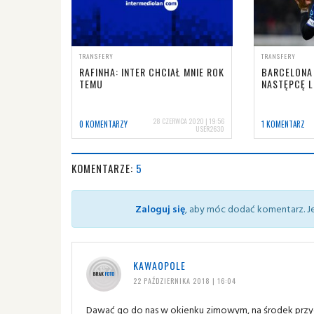
TRANSFERY
TRANSFERY
RAFINHA: INTER CHCIAŁ MNIE ROK
BARCELONA
TEMU
NASTĘPCĘ 
28 CZERWCA 2020 | 19:56
0 KOMENTARZY
1 KOMENTARZ
USER2630
KOMENTARZE:
5
Zaloguj się
, aby móc dodać komentarz. Je
KAWAOPOLE
22 PAŹDZIERNIKA 2018 | 16:04
Dawać go do nas w okienku zimowym, na środek przyda 