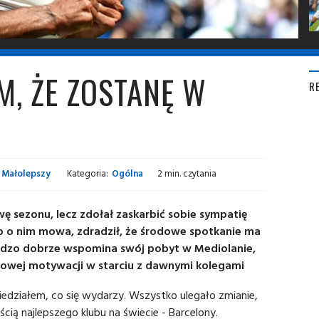
M, ŻE ZOSTANĘ W
R
 Małolepszy
Kategoria:
Ogólna
2 min. czytania
ę sezonu, lecz zdołał zaskarbić sobie sympatię
bo o nim mowa, zdradził, że środowe spotkanie ma
ardzo dobrze wspomina swój pobyt w Mediolanie,
tkowej motywacji w starciu z dawnymi kolegami
iedziałem, co się wydarzy. Wszystko ulegało zmianie,
cią najlepszego klubu na świecie - Barcelony.