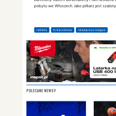
pobytu we Włoszech. Jako piłkarz jest szalony
rafinha
fc barcelona
champions league
POLECANE NEWSY