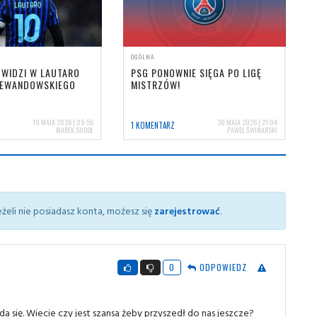
OGÓLNA
 WIDZI W LAUTARO
PSG PONOWNIE SIĘGA PO LIGĘ
LEWANDOWSKIEGO
MISTRZÓW!
19 MAJA 2026 | 09:56
30 MAJA 2026 | 21:04
1 KOMENTARZ
MAREK SUDOŁ
PAWEŁ ŚWINARSKI
żeli nie posiadasz konta, możesz się
zarejestrować
.
0
ODPOWIEDZ
się. Wiecie czy jest szansa żeby przyszedł do nas jeszcze?