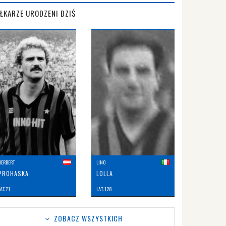
IŁKARZE URODZENI DZIŚ
HERBERT
LINO
PROHASKA
LOLLA
AT: 71
LAT: 128
ZOBACZ WSZYSTKICH