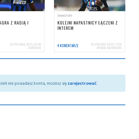
TRANSFERY
GRA Z RADJĄ I
KOLEJNI NAPASTNICY ŁĄCZENI Z
INTEREM
26 STYCZNIA 2021 | 07:46
24 STYCZNIA 2022 | 11:55
4 KOMENTARZE
USER2630
MICHAŁ SALAMUCHA
żeli nie posiadasz konta, możesz się
zarejestrować
.