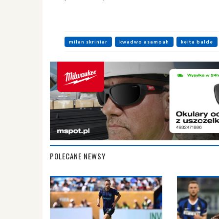
milan skriniar
kwadwo asamoah
keita balde
POLECANE NEWSY