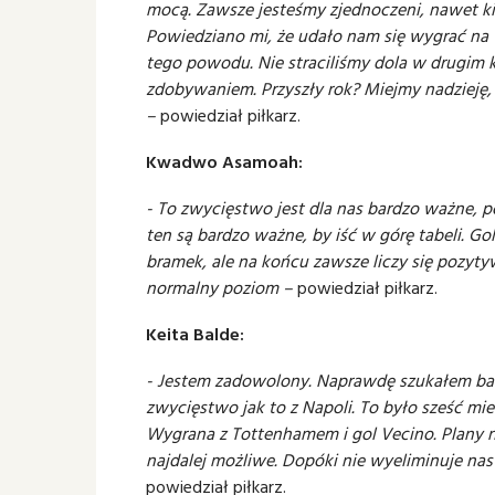
mocą. Zawsze jesteśmy zjednoczeni, nawet ki
Powiedziano mi, że udało nam się wygrać na 
tego powodu. Nie straciliśmy dola w drugim 
zdobywaniem. Przyszły rok? Miejmy nadzieję,
–
powiedział piłkarz.
Kwadwo Asamoah:
- To zwycięstwo jest dla nas bardzo ważne,
ten są bardzo ważne, by iść w górę tabeli. Go
bramek, ale na końcu zawsze liczy się pozyt
normalny poziom –
powiedział piłkarz.
Keita Balde:
- Jestem zadowolony. Naprawdę szukałem bar
zwycięstwo jak to z Napoli. To było sześć mie
Wygrana z Tottenhamem i gol Vecino. Plany na
najdalej możliwe. Dopóki nie wyeliminuje na
powiedział piłkarz.