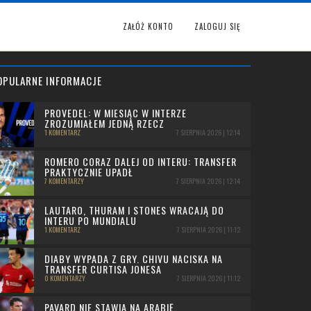
ZAŁÓŻ KONTO
ZALOGUJ SIĘ
OPULARNE INFORMACJE
PROVEDEL: W MIESIĄC W INTERZE
ZROZUMIAŁEM JEDNĄ RZECZ
1 KOMENTARZ
7 SIERPNIA 2026 | 12:14
ROMERO CORAZ DALEJ OD INTERU: TRANSFER
PRAKTYCZNIE UPADŁ
7 KOMENTARZY
7 SIERPNIA 2026 | 12:14
LAUTARO, THURAM I STONES WRACAJĄ DO
INTERU PO MUNDIALU
1 KOMENTARZ
7 SIERPNIA 2026 | 11:12
DIABY WYPADA Z GRY. CHIVU NACISKA NA
TRANSFER CURTISA JONESA
0 KOMENTARZY
7 SIERPNIA 2026 | 11:12
PAVARD NIE STAWIA NA ARABIĘ.