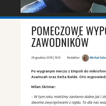
fot. © inter.it
POMECZOWE WYP
ZAWODNIKÓW
29 grudnia 2018 | 19:13
Redaktor:
Michał Sal
Po wygranym meczu z Empoli do mikrofonó
Asamoah oraz Keita Balde. Oto wypowiedzi 
Milan Skriniar:
- W tym roku mieliśmy zarówno dobre jak i z
dwoma zwycięstwami z rzędu. To dla nas waż