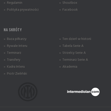
» Regulamin
» Shoutbox
» Polityka prywatności
» Facebook
NA SKRÓTY
» Baza piłkarzy
» Ten dzień w historii
» Rywale Interu
» Tabela Serie A
» Terminarz
» Strzelcy Serie A
» Transfery
» Terminarz Serie A
» Kadra Interu
» Akademia
» Piotr Zieliński