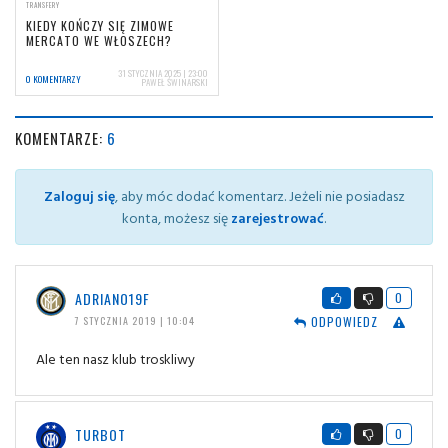
TRANSFERY
KIEDY KOŃCZY SIĘ ZIMOWE
MERCATO WE WŁOSZECH?
31 STYCZNIA 2025 | 23:00
0 KOMENTARZY
PAWEŁ ŚWINARSKI
KOMENTARZE:
6
Zaloguj się
, aby móc dodać komentarz. Jeżeli nie posiadasz
konta, możesz się
zarejestrować
.
ADRIANO19F
0
ODPOWIEDZ
7 STYCZNIA 2019 | 10:04
Ale ten nasz klub troskliwy
TURBOT
0