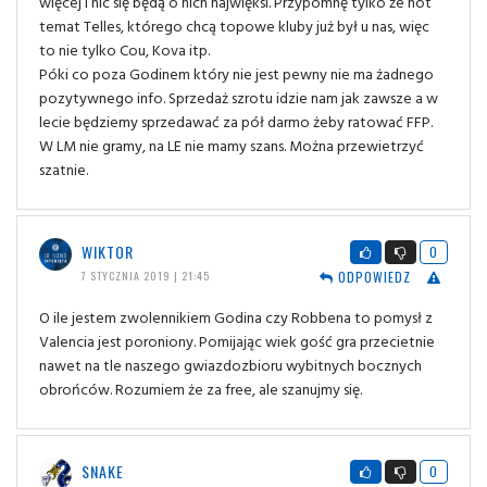
więcej i nic się będą o nich najwięksi. Przypomnę tylko że hot
temat Telles, którego chcą topowe kluby już był u nas, więc
to nie tylko Cou, Kova itp.
Póki co poza Godinem który nie jest pewny nie ma żadnego
pozytywnego info. Sprzedaż szrotu idzie nam jak zawsze a w
lecie będziemy sprzedawać za pół darmo żeby ratować FFP.
W LM nie gramy, na LE nie mamy szans. Można przewietrzyć
szatnie.
WIKTOR
0
ODPOWIEDZ
7 STYCZNIA 2019 | 21:45
O ile jestem zwolennikiem Godina czy Robbena to pomysł z
Valencia jest poroniony. Pomijając wiek gość gra przecietnie
nawet na tle naszego gwiazdozbioru wybitnych bocznych
obrońców. Rozumiem że za free, ale szanujmy się.
SNAKE
0