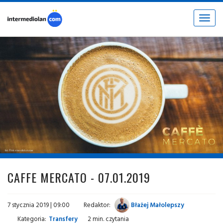
Toggle
navigat
fot. © intermediolan.com
CAFFE MERCATO - 07.01.2019
7 stycznia 2019 | 09:00
Redaktor:
Błażej Małolepszy
Kategoria:
Transfery
2 min. czytania