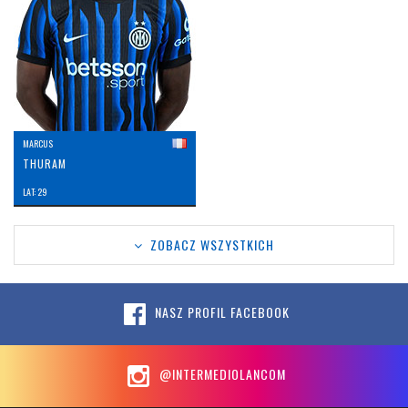
MARCUS
THURAM
LAT: 29
ZOBACZ WSZYSTKICH
NASZ PROFIL FACEBOOK
@INTERMEDIOLANCOM