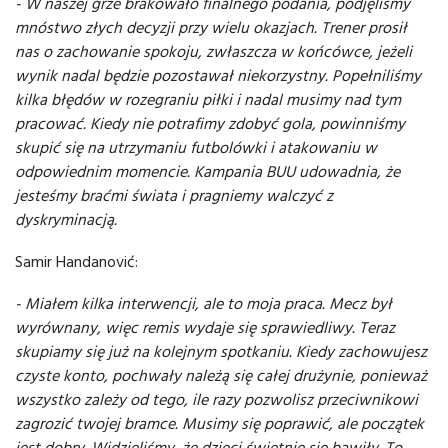
- W naszej grze brakowało finalnego podania, podjęliśmy
mnóstwo złych decyzji przy wielu okazjach. Trener prosił
nas o zachowanie spokoju, zwłaszcza w końcówce, jeżeli
wynik nadal będzie pozostawał niekorzystny. Popełniliśmy
kilka błędów w rozegraniu piłki i nadal musimy nad tym
pracować. Kiedy nie potrafimy zdobyć gola, powinniśmy
skupić się na utrzymaniu futbolówki i atakowaniu w
odpowiednim momencie. Kampania BUU udowadnia, że
jesteśmy braćmi świata i pragniemy walczyć z
dyskryminacją.
Samir Handanović:
- Miałem kilka interwencji, ale to moja praca. Mecz był
wyrównany, więc remis wydaje się sprawiedliwy. Teraz
skupiamy się już na kolejnym spotkaniu. Kiedy zachowujesz
czyste konto, pochwały należą się całej drużynie, ponieważ
wszystko zależy od tego, ile razy pozwolisz przeciwnikowi
zagrozić twojej bramce. Musimy się poprawić, ale początek
jest dobry. Widzieliśmy, że dzieci świetnie się bawiły. To