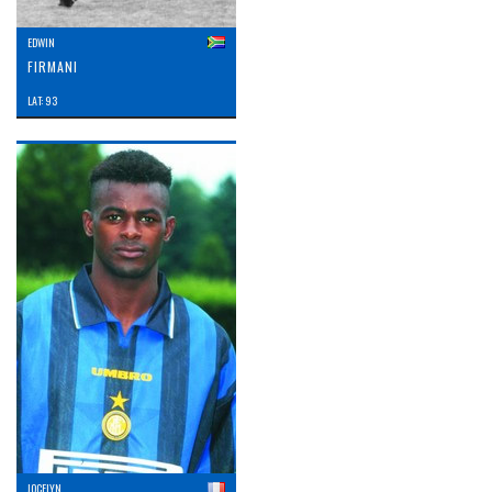
EDWIN
FIRMANI
LAT: 93
JOCELYN