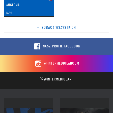
ANGLOMA
LAT: 61
ZOBACZ WSZYSTKICH
NASZ PROFIL FACEBOOK
@INTERMEDIOLANCOM
@INTERMEDIOLAN_