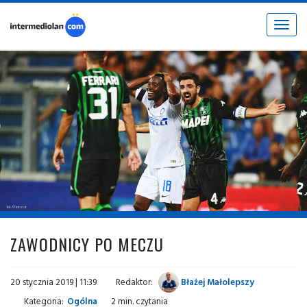
Toggle
navigat
fot. © inter.it
ZAWODNICY PO MECZU
20 stycznia 2019 | 11:39
Redaktor:
Błażej Małolepszy
Kategoria:
Ogólna
2 min. czytania