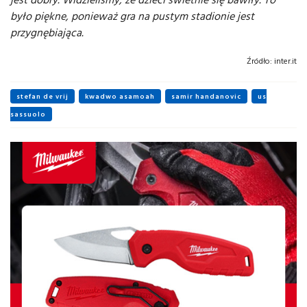
było piękne, ponieważ gra na pustym stadionie jest
przygnębiająca.
Źródło:
inter.it
stefan de vrij
kwadwo asamoah
samir handanovic
us
sassuolo