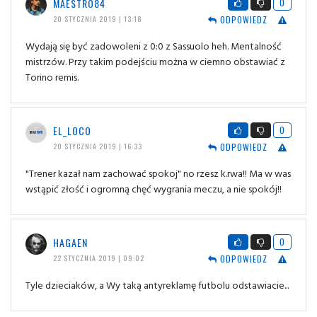
MAESTRO84
0
ODPOWIEDZ
20 STYCZNIA 2019 | 13:18
Wydają się być zadowoleni z 0:0 z Sassuolo heh. Mentalność
mistrzów. Przy takim podejściu można w ciemno obstawiać z
Torino remis.
EL_LOCO
0
ODPOWIEDZ
20 STYCZNIA 2019 | 16:33
"Trener kazał nam zachować spokoj" no rzesz k.rwa!! Ma w was
wstąpić złość i ogromną chęć wygrania meczu, a nie spokój!!
HAGAEN
0
ODPOWIEDZ
22 STYCZNIA 2019 | 09:02
Tyle dzieciaków, a Wy taką antyreklamę futbolu odstawiacie...