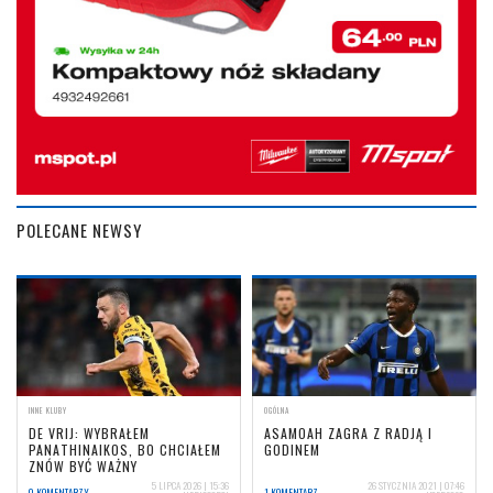
POLECANE NEWSY
INNE KLUBY
OGÓLNA
DE VRIJ: WYBRAŁEM
ASAMOAH ZAGRA Z RADJĄ I
PANATHINAIKOS, BO CHCIAŁEM
GODINEM
ZNÓW BYĆ WAŻNY
5 LIPCA 2026 | 15:36
26 STYCZNIA 2021 | 07:46
0 KOMENTARZY
1 KOMENTARZ