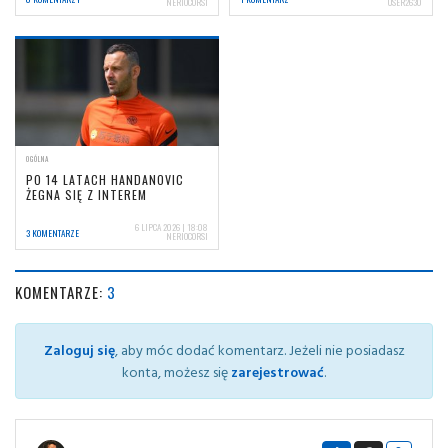
NERIOCORSI
USER2630
OGÓLNA
PO 14 LATACH HANDANOVIC
ŻEGNA SIĘ Z INTEREM
6 LIPCA 2026 | 18:08
3 KOMENTARZE
NERIOCORSI
KOMENTARZE:
3
Zaloguj się
, aby móc dodać komentarz. Jeżeli nie posiadasz
konta, możesz się
zarejestrować
.