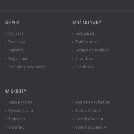
SERWIS
BĄDŹ AKTYWNY
» Kontakt
» Zaloguj się
» Redakcja
» Załóż konto
» Reklama
» Dołącz do redakcji
» Regulamin
» Shoutbox
» Polityka prywatności
» Facebook
NA SKRÓTY
» Baza piłkarzy
» Ten dzień w historii
» Rywale Interu
» Tabela Serie A
» Terminarz
» Strzelcy Serie A
» Transfery
» Terminarz Serie A