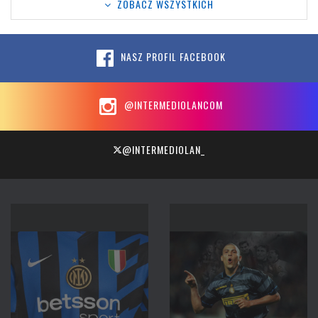
ZOBACZ WSZYSTKICH
NASZ PROFIL FACEBOOK
@INTERMEDIOLANCOM
@INTERMEDIOLAN_