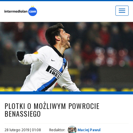
Toggle
navigat
fot. © inter.it
PLOTKI O MOŻLIWYM POWROCIE
BENASSIEGO
28 lutego 2019 | 01:08
Redaktor:
Maciej Pawul