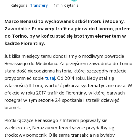
Kategoria:
Transfery
1 min. czytania
Marco Benassi to wychowanek szkół Interu i Modeny.
Zawodnik z Primavery trafił najpierw do Livorno, potem
do Torino, by w końcu stać się istotnym elementem w
kadrze Fiorentiny.
Już kilka miesięcy temu donosiliśmy o możliwym powrocie
Benassiego do Mediolanu. Za przejściem zawodnika do Torino
stała dość niecodzienna historia, której szczegóły możecie
przypomnieć sobie
tutaj
. Od 2014 roku, kiedy stał się
własnością Il Toro, wartość piłkarza systematycznie rosła. W
efekcie w roku 2017 trafił do Fiorentiny, w której barwach
rozegrał w tym sezonie 24 spotkania i strzelił dziewięć
bramek.
Plotki łączące Benassiego z Interem pojawiały się
wielokrotnie, Nerazzurrim teoretycznie przydałby się
środkowy pomocnik. O ile sama transakcja nie byłaby