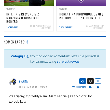
TRANSFERY
TRANSFERY
INTER NIE REZYGNUJE Z
FIORENTINA PROPONUJE DE GEĘ
MARZENIA O CRISTIANIE
INTEROWI - CO NA TO INTER?
ROMERO
1 SIERPNIA 2026 | 10:39
26 MAJA 2026 | 11:47
1 KOMENTARZ
0 KOMENTARZY
NERIOCORSI
NERIOCORSI
KOMENTARZE:
3
Zaloguj się
, aby móc dodać komentarz. Jeżeli nie posiadasz
konta, możesz się
zarejestrować
.
SNAKE
0
ODPOWIEDZ
28 LUTEGO 2019 | 01:30
Przeciętny, z przeblyskami. Mam nadzieję że to plotki bo
szkoda kasy.