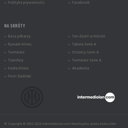
» Polityka prywatności
» Facebook
NA SKRÓTY
» Baza piłkarzy
» Ten dzień w historii
» Rywale Interu
» Tabela Serie A
» Terminarz
» Strzelcy Serie A
» Transfery
» Terminarz Serie A
» Kadra Interu
» Akademia
» Piotr Zieliński
© Copyright © 2002-2026 intermediolan.com Nieoficjalny serwis klubu Inter