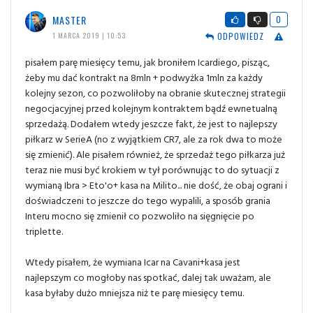
MASTER
0
ODPOWIEDZ
1 MARCA 2019 | 10:53
pisałem parę miesięcy temu, jak broniłem Icardiego, pisząc,
żeby mu dać kontrakt na 8mln + podwyżka 1mln za każdy
kolejny sezon, co pozwoliłoby na obranie skutecznej strategii
negocjacyjnej przed kolejnym kontraktem bądź ewnetualną
sprzedażą. Dodałem wtedy jeszcze fakt, że jest to najlepszy
piłkarz w SerieA (no z wyjątkiem CR7, ale za rok dwa to może
się zmienić). Ale pisałem również, że sprzedaż tego piłkarza już
teraz nie musi być krokiem w tył porównując to do sytuacji z
wymianą Ibra > Eto'o+ kasa na Milito... nie dość, że obaj ograni i
doświadczeni to jeszcze do tego wypalili, a sposób grania
Interu mocno się zmienił co pozwoliło na sięgnięcie po
triplette.
Wtedy pisałem, że wymiana Icar na Cavani+kasa jest
najlepszym co mogłoby nas spotkać, dalej tak uważam, ale
kasa byłaby dużo mniejsza niż te parę miesięcy temu.