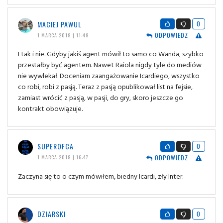
MACIEJ PAWUL
0
ODPOWIEDZ
1 MARCA 2019 | 11:49
I tak i nie. Gdyby jakiś agent mówił to samo co Wanda, szybko
przestałby być agentem. Nawet Raiola nigdy tyle do mediów
nie wywlekał. Doceniam zaangażowanie Icardiego, wszystko
co robi, robi z pasją. Teraz z pasją opublikował list na fejsie,
zamiast wrócić z pasją, w pasji, do gry, skoro jeszcze go
kontrakt obowiązuje.
SUPEROFCA
0
ODPOWIEDZ
1 MARCA 2019 | 16:47
Zaczyna się to o czym mówiłem, biedny Icardi, zły Inter.
DZIARSKI
0