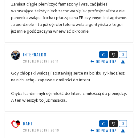
Zamiast ciągle pierniczyć farmazony i wrzucać jakieś
wzruszające teksty niech zachowa się jak profesjonalista a nie
panienka waląca focha i płacząca na FB czy innym Instagównie.
Ja pierdziele - to już się robi telenowela argentyńska z tego i
już mnie gość zaczyna wnerwiać okropnie.
INTERNALDO
0
ODPOWIEDZ
28 LUTEGO 2019 | 20:11
Gdy chłopaki walczą i zostawiają serce na boisku Ty kładziesz
na nich lachę - zapewne z miłości do Interu.
Chyba Icardim myli się miłość do Interu z miłością do pieniędzy.
A ten wierszyk to już masakra..
RAHI
0
ODPOWIEDZ
28 LUTEGO 2019 | 20:19