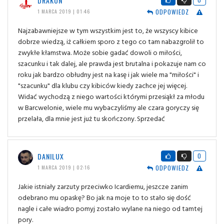
DRAKON
ODPOWIEDZ
1 MARCA 2019 | 01:46
Najzabawniejsze w tym wszystkim jest to, że wszyscy kibice
dobrze wiedzą, iż całkiem sporo z tego co tam nabazgrolił to
zwykłe kłamstwa. Może sobie gadać dowoli o miłości,
szacunku i tak dalej, ale prawda jest brutalna i pokazuje nam co
roku jak bardzo obłudny jest na kasę i jak wiele ma "miłości" i
"szacunku" dla klubu czy kibiców kiedy zachce jej więcej.
Widać wychodzą z niego wartości którymi przesiąkł za młodu
w Barcwelonie, wiele mu wybaczyliśmy ale czara goryczy się
przelała, dla mnie jest już tu skończony. Sprzedać
DANILUX
0
ODPOWIEDZ
1 MARCA 2019 | 02:16
Jakie istniały zarzuty przeciwko Icardiemu, jeszcze zanim
odebrano mu opaskę? Bo jak na moje to to stało się dość
nagle i całe wiadro pomyj zostało wylane na niego od tamtej
pory.