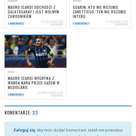
TRANSFERY
WYWIADY
MAURO ICARDI ODCHODZI Z
GUARIN: KTO NIE ROZUMIE
GALATASARAY I JEST WOLNYM
ZANETTIEGO, TEN NIE ROZUMIE
ZAWODNIKIEM
INTERU
15 LIPCA 2026 | 23:26
11 LIPCA 2026 | 11:19
2 KOMENTARZE
0 KOMENTARZY
NERIOCORSI
NERIOCORSI
OGÓLNA
MAURO ICARDI WYGRYWA Z
WANDĄ NARĄ PRZED SĄDEM W
MEDIOLANIE
3 CZERWCA 2026 | 20:05
3 KOMENTARZE
NERIOCORSI
KOMENTARZE:
23
Zaloguj się
, aby móc dodać komentarz. Jeżeli nie posiadasz