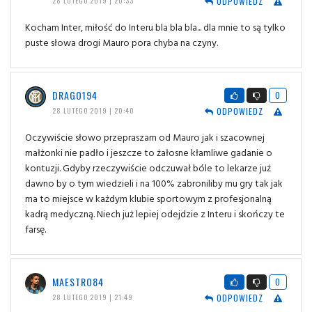
ODPOWIEDZ
28 LUTEGO 2019 | 20:33
Kocham Inter, miłość do Interu bla bla bla... dla mnie to są tylko
puste słowa drogi Mauro pora chyba na czyny.
DRAGO194
0
ODPOWIEDZ
28 LUTEGO 2019 | 20:40
Oczywiście słowo przepraszam od Mauro jak i szacownej
małżonki nie padło i jeszcze to żałosne kłamliwe gadanie o
kontuzji. Gdyby rzeczywiście odczuwał bóle to lekarze już
dawno by o tym wiedzieli i na 100% zabroniliby mu gry tak jak
ma to miejsce w każdym klubie sportowym z profesjonalną
kadrą medyczną. Niech już lepiej odejdzie z Interu i skończy te
farsę.
MAESTRO84
0
ODPOWIEDZ
28 LUTEGO 2019 | 21:49