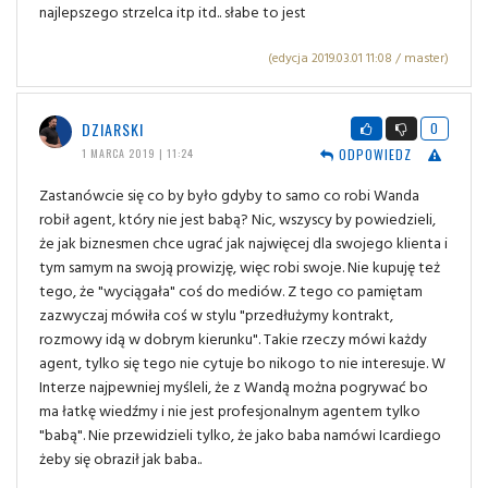
najlepszego strzelca itp itd.. słabe to jest
(edycja 2019.03.01 11:08 / master)
DZIARSKI
0
ODPOWIEDZ
1 MARCA 2019 | 11:24
Zastanówcie się co by było gdyby to samo co robi Wanda
robił agent, który nie jest babą? Nic, wszyscy by powiedzieli,
że jak biznesmen chce ugrać jak najwięcej dla swojego klienta i
tym samym na swoją prowizję, więc robi swoje. Nie kupuję też
tego, że "wyciągała" coś do mediów. Z tego co pamiętam
zazwyczaj mówiła coś w stylu "przedłużymy kontrakt,
rozmowy idą w dobrym kierunku". Takie rzeczy mówi każdy
agent, tylko się tego nie cytuje bo nikogo to nie interesuje. W
Interze najpewniej myśleli, że z Wandą można pogrywać bo
ma łatkę wiedźmy i nie jest profesjonalnym agentem tylko
"babą". Nie przewidzieli tylko, że jako baba namówi Icardiego
żeby się obraził jak baba..