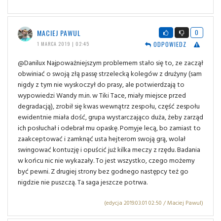
MACIEJ PAWUL
0
ODPOWIEDZ
1 MARCA 2019 | 02:45
@Danilux Najpoważniejszym problemem stało się to, ze zaczął
obwiniać o swoją złą passę strzelecką kolegów z drużyny (sam
nigdy z tym nie wyskoczył do prasy, ale potwierdzają to
wypowiedzi Wandy m.in. w Tiki Tace, miały miejsce przed
degradacją), zrobił się kwas wewnątrz zespołu, część zespołu
ewidentnie miała dość, grupa wystarczająco duża, żeby zarząd
ich posłuchał i odebrał mu opaskę. Pomyje lecą, bo zamiast to
zaakceptować i zamknąć usta hejterom swoją grą, wolał
swingować kontuzję i opuścić już kilka meczy z rzędu. Badania
w końcu nic nie wykazały. To jest wszystko, czego możemy
być pewni. Z drugiej strony bez godnego następcy też go
nigdzie nie puszczą. Ta saga jeszcze potrwa.
(edycja 2019.03.01 02:50 / Maciej Pawul)