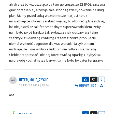
ah ah ależ to wzruszające. Ja tam się cieszę, że ZESPÓŁ zaczyna
grać coraz lepiej, a twoje żale schodzą zdecydowanie na drugi
plan. Mamy przed sobą ważne mecze i to jest teraz
najważniejsze. Chcesz zarabiać więcej, to idź grać gdzie indziej,
bo nie jesteś aż tak fenomenalnym superzawodnikiem, żeby
nam było jakoś bardzo żal, zwłaszcza jak odstawiasz takie
teatrzyki z udawaną kontuzją i razem z żonką próbujecie
niemal wymusić dogodne dla was warunki. Ja tylko mam
nadzieję, że u nas w klubie ludziom nie odbije i nie zaczną
Ciebie przepraszać i nie daj boże zwrócą opaskę. Gdybyś tak
na prawdę kochał nasze barwy, to nie było by całej tej sprawy.
INTER_MOJE_ZYCIE
0
ODPOWIEDZ
28 LUTEGO 2019 | 23:04
aha
0