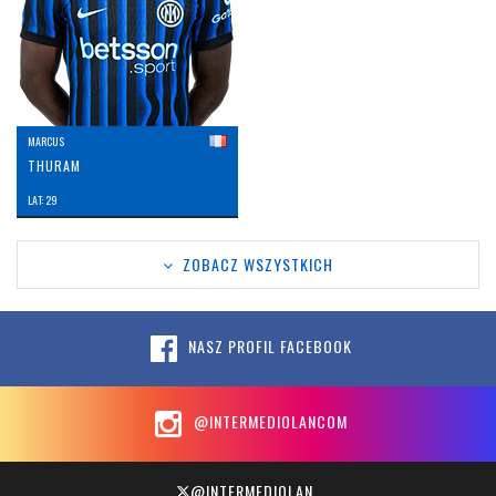
MARCUS
THURAM
LAT: 29
ZOBACZ WSZYSTKICH
NASZ PROFIL FACEBOOK
@INTERMEDIOLANCOM
@INTERMEDIOLAN_