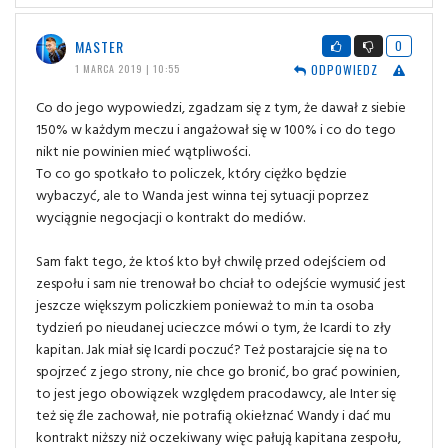
MASTER
0
ODPOWIEDZ
1 MARCA 2019 | 10:55
Co do jego wypowiedzi, zgadzam się z tym, że dawał z siebie
150% w każdym meczu i angażował się w 100% i co do tego
nikt nie powinien mieć wątpliwości.
To co go spotkało to policzek, który ciężko będzie
wybaczyć, ale to Wanda jest winna tej sytuacji poprzez
wyciągnie negocjacji o kontrakt do mediów.
Sam fakt tego, że ktoś kto był chwilę przed odejściem od
zespołu i sam nie trenował bo chciał to odejście wymusić jest
jeszcze większym policzkiem ponieważ to m.in ta osoba
tydzień po nieudanej ucieczce mówi o tym, że Icardi to zły
kapitan. Jak miał się Icardi poczuć? Też postarajcie się na to
spojrzeć z jego strony, nie chce go bronić, bo grać powinien,
to jest jego obowiązek względem pracodawcy, ale Inter się
też się źle zachował, nie potrafią okiełznać Wandy i dać mu
kontrakt niższy niż oczekiwany więc pałują kapitana zespołu,