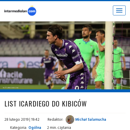
Toggle
navigat
fot. © acffiorentina.com
LIST ICARDIEGO DO KIBICÓW
28 lutego 2019 | 19:42
Redaktor:
Michał Salamucha
Kategoria:
Ogólna
2 min. czytania