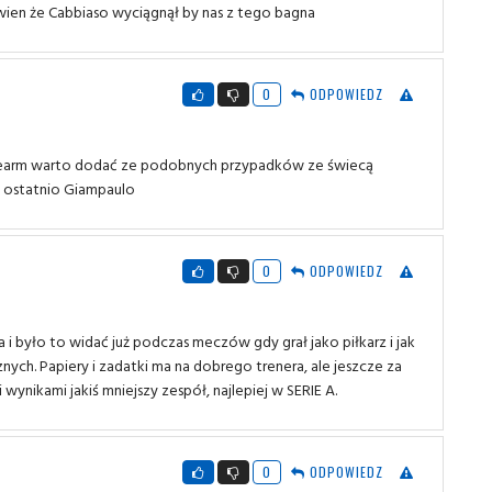
wien że Cabbiaso wyciągnął by nas z tego bagna
0
ODPOWIEDZ
skjearm warto dodać ze podobnych przypadków ze świecą
i ostatnio Giampaulo
0
ODPOWIEDZ
 i było to widać już podczas meczów gdy grał jako piłkarz i jak
nych. Papiery i zadatki ma na dobrego trenera, ale jeszcze za
ynikami jakiś mniejszy zespół, najlepiej w SERIE A.
0
ODPOWIEDZ