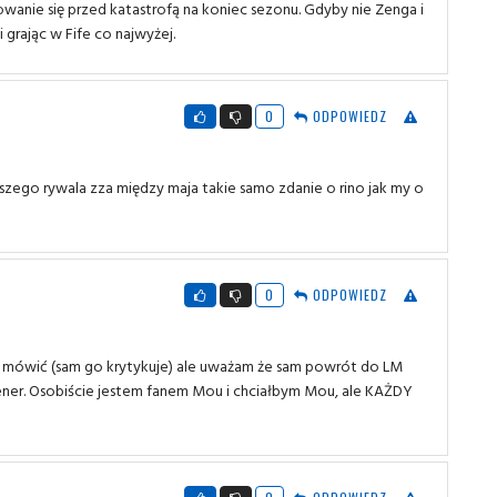
owanie się przed katastrofą na koniec sezonu. Gdyby nie Zenga i
grając w Fife co najwyżej.
0
ODPOWIEDZ
szego rywala zza między maja takie samo zdanie o rino jak my o
0
ODPOWIEDZ
e mówić (sam go krytykuje) ale uważam że sam powrót do LM
ener. Osobiście jestem fanem Mou i chciałbym Mou, ale KAŻDY