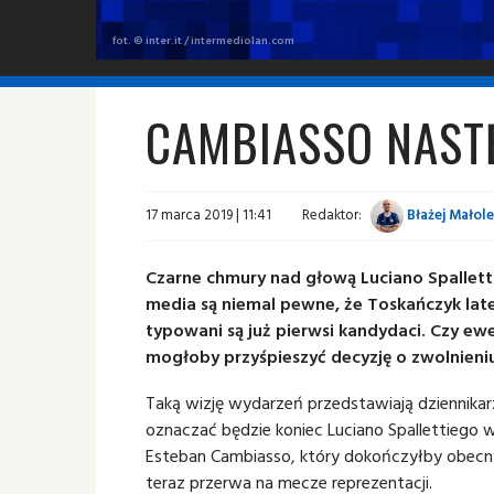
fot. © inter.it / intermediolan.com
CAMBIASSO NAST
17 marca 2019 | 11:41
Redaktor:
Błażej Małol
Czarne chmury nad głową Luciano Spalletti
media są niemal pewne, że Toskańczyk lat
typowani są już pierwsi kandydaci. Czy e
mogłoby przyśpieszyć decyzję o zwolnieni
Taką wizję wydarzeń przedstawiają dziennikar
oznaczać będzie koniec Luciano Spallettiego 
Esteban Cambiasso, który dokończyłby obecny s
teraz przerwa na mecze reprezentacji.