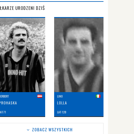
IŁKARZE URODZENI DZIŚ
HERBERT
LINO
PROHASKA
LOLLA
AT: 71
LAT: 128
ZOBACZ WSZYSTKICH