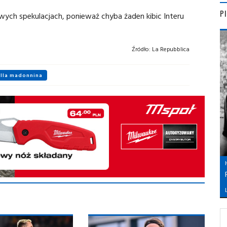
P
owych spekulacjach, ponieważ chyba żaden kibic Interu
Źródło:
La Repubblica
ella madonnina
L