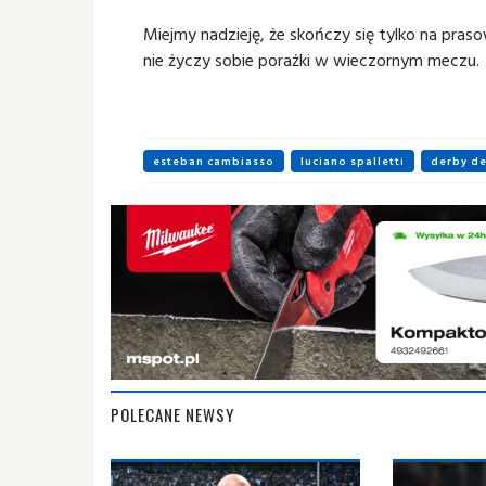
Miejmy nadzieję, że skończy się tylko na pras
nie życzy sobie porażki w wieczornym meczu.
esteban cambiasso
luciano spalletti
derby d
POLECANE NEWSY