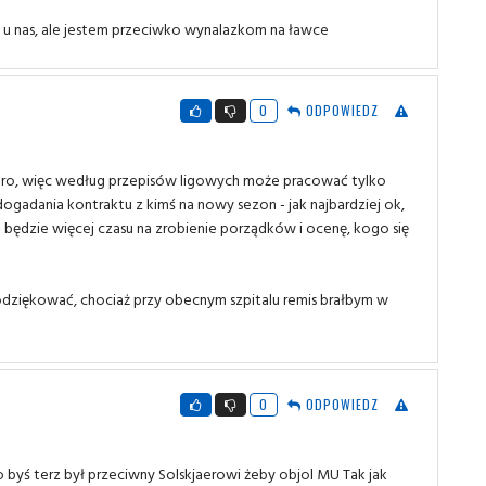
ę u nas, ale jestem przeciwko wynalazkom na ławce
0
ODPOWIEDZ
i pro, więc według przepisów ligowych może pracować tylko
 dogadania kontraktu z kimś na nowy sezon - jak najbardziej ok,
- będzie więcej czasu na zrobienie porządków i ocenę, kogo się
 podziękować, chociaż przy obecnym szpitalu remis brałbym w
0
ODPOWIEDZ
o byś terz był przeciwny Solskjaerowi żeby objol MU Tak jak