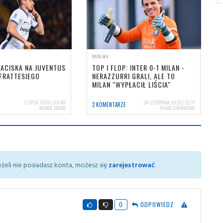
OGÓLNA
NACISKA NA JUVENTUS
TOP I FLOP: INTER 0-1 MILAN -
FRATTESIEGO
NERAZZURRI GRALI, ALE TO
MILAN "WYPŁACIŁ LIŚCIA"
2 LIPCA 2026 | 08:48
24 LISTOPADA 2025 | 22:21
2 KOMENTARZE
MAREK SUDOŁ
PAWEŁ ŚWINARSKI
żeli nie posiadasz konta, możesz się
zarejestrować
.
0
ODPOWIEDZ